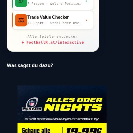
🏈
›
7 Fragen · welche Position bist du?
Trade Value Checker
⚖️
›
JJ-Chart · Steal oder Overpay?
Alle Spiele entdecken
→ FootballR.at/interactive
Was sagst du dazu?