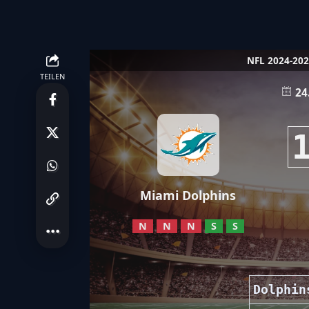
NFL 2024-20
TEILEN
24
Miami Dolphins
N
N
N
S
S
Dolphin