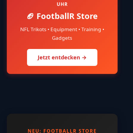
UHR
🏈 FootballR Store
NFL Trikots • Equipment • Training •
Gadgets
Jetzt entdecken →
NEU: FOOTBALLR STORE