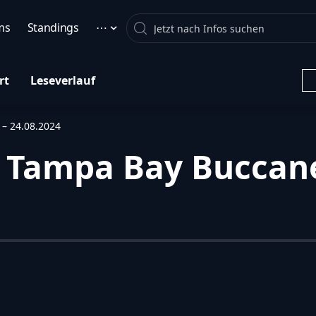
Search
ms
Standings
⋯
rt
Leseverlauf
– 24.08.2024
 Tampa Bay Buccane