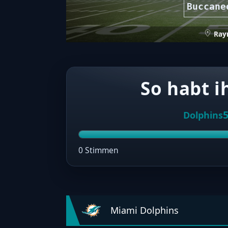
Buccane
Ray
So habt i
Dolphins
0 Stimmen
Miami Dolphins