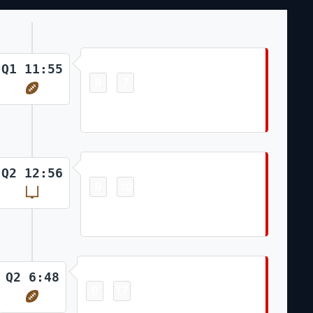
Touchdown
Q1 11:55
0
7
-
Rachaad White 4 Yd Rush Chase
McLaughlin Made Ex. Pt
Field Goal
Q2 12:56
0
10
-
Chase McLaughlin Made 51 Yd
Field Goal
Touchdown
Q2 6:48
0
17
-
Ryan Miller Pass From Kyle Trask