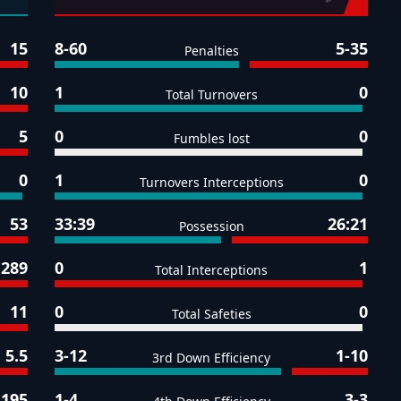
15
8-60
5-35
Penalties
10
1
0
Total Turnovers
5
0
0
Fumbles lost
0
1
0
Turnovers Interceptions
53
33:39
26:21
Possession
289
0
1
Total Interceptions
11
0
0
Total Safeties
5.5
3-12
1-10
3rd Down Efficiency
195
1-4
3-3