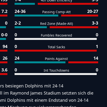
4th Down Efficiency
7.2
24-36
20-27
Passing Comp-Att
0
2-2
3-3
Red Zone (Made-Att)
0-0
0
0
Fumbles Recovered
94
0
1
Total Sacks
26
24
14
Points Against
3.6
0
0
Int Touchdowns
s besiegen Dolphins mit 24-14
l im Raymond James Stadium setzten sich die
mi Dolphins mit einem Endstand von 24-14