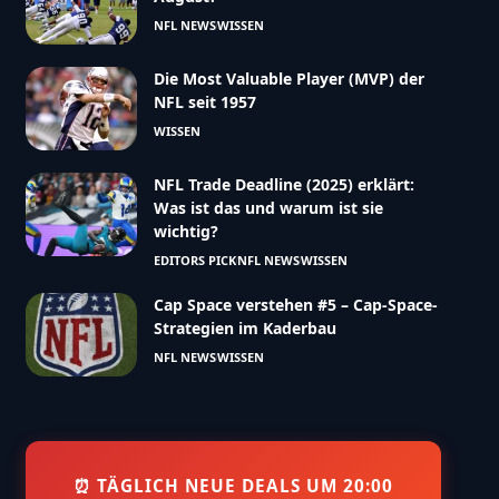
NFL NEWS
WISSEN
Die Most Valuable Player (MVP) der
NFL seit 1957
WISSEN
NFL Trade Deadline (2025) erklärt:
Was ist das und warum ist sie
wichtig?
EDITORS PICK
NFL NEWS
WISSEN
Cap Space verstehen #5 – Cap-Space-
Strategien im Kaderbau
NFL NEWS
WISSEN
⏰ TÄGLICH NEUE DEALS UM 20:00