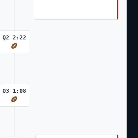
for 10 Yds Chase McLaughlin Made
Ex. Pt
Q2 2:22
Q3 1:08