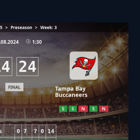
25
>
Preseason
>
Week: 3
.08.2024
1:30
14
24
FINAL
Tampa Bay
Buccaneers
S
S
N
S
N
s
0
7
7
0
14