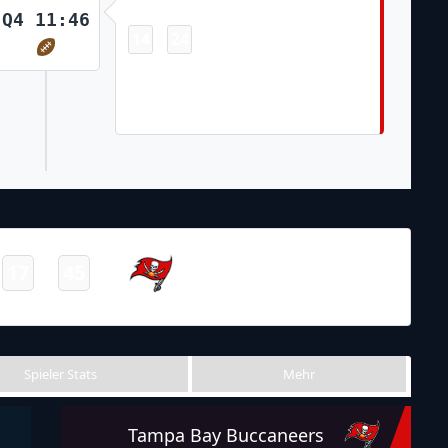
Touchdown
Q4 11:46
14
24
-
Tanner Knue Pass From Kyle Trask
for 2 Yds Chase McLaughlin Made
Ex. Pt
NFL 2021-2022
/
Regular Season
/
Week5
Tampa Bay
17
45
-
Buccaneers
Final
Spieler Stats
Mehr
Tampa Bay Buccaneers