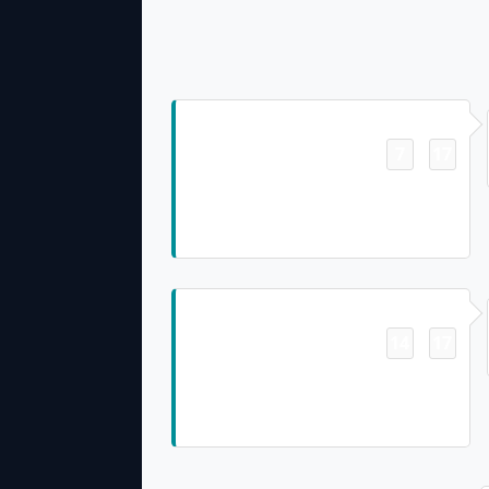
Touchdown
7
17
-
Hayden Rucci Pass From Skylar
Thompson for 20 Yds Jason Sanders
Made Ex. Pt
Touchdown
14
17
-
Kyric McGowan Pass From Skylar
Thompson for 1 Yd, Jason Sanders
Made Ex. Pt