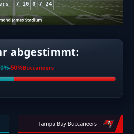
ers
7
10
0
7
24
mond James Stadium
hr abgestimmt:
50%
50%
-
Buccaneers
Tampa Bay Buccaneers