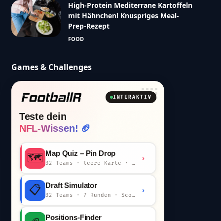
High-Protein Mediterrane Kartoffeln
mit Hähnchen! Knuspriges Meal-
Prep-Rezept
FOOD
Games & Challenges
INTERAKTIV
Teste dein
NFL-Wissen! 🏈
Map Quiz – Pin Drop
🗺️
›
32 Teams · leere Karte · km-Wertung
Draft Simulator
📋
›
32 Teams · 7 Runden · Scout-Kommentar
Positions-Finder