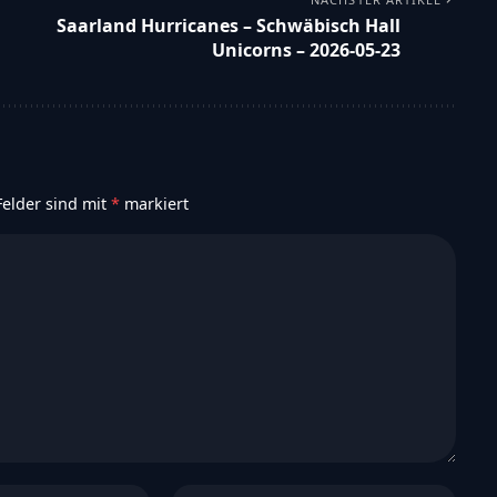
d Gründer von FootballR. Alexander
ootball und Gründer von FootballR, einer
013 ist er mit Leidenschaft und Fachwissen in der Welt
xperte auf diesem Gebiet gemacht. Neben seiner Rolle
der R. Haidmayer seit 2006 auch als Mitarbeiter bei
ährige Erfahrung ermöglicht es ihm, fundierte
llwelt zu liefern.
NÄCHSTER ARTIKEL
Saarland Hurricanes – Schwäbisch Hall
Unicorns – 2026-05-23