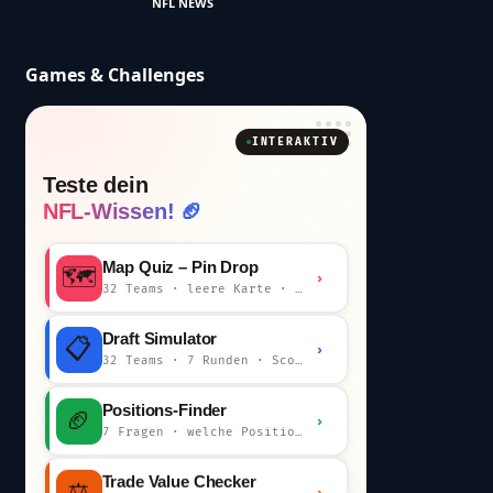
NFL NEWS
Games & Challenges
INTERAKTIV
Teste dein
NFL-Wissen! 🏈
Map Quiz – Pin Drop
🗺️
›
32 Teams · leere Karte · km-Wertung
Draft Simulator
📋
›
32 Teams · 7 Runden · Scout-Kommentar
Positions-Finder
🏈
›
7 Fragen · welche Position bist du?
Trade Value Checker
⚖️
›