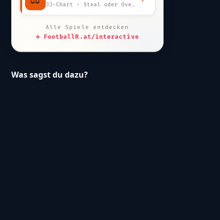
JJ-Chart · Steal oder Overpay?
Alle Spiele entdecken
→ FootballR.at/interactive
Was sagst du dazu?