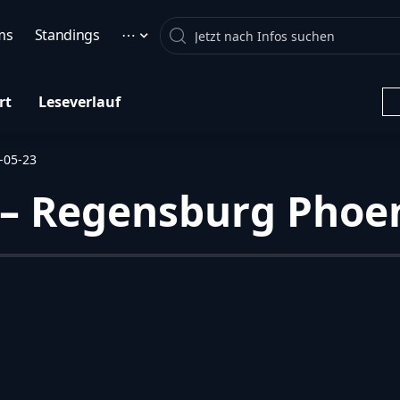
Search
ms
Standings
⋯
rt
Leseverlauf
-05-23
 Regensburg Phoeni