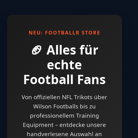
🏈 FootballR Store
NFL Trikots • Equipment • Training •
Gadgets
Jetzt entdecken →
NEU: FOOTBALLR STORE
🏈 Alles für