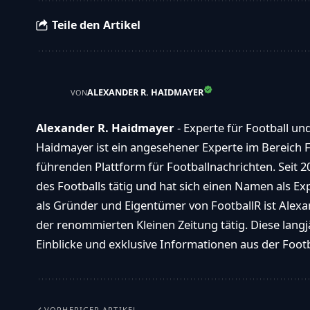
NFL - Headlines only (täglich)
Breaking News
Ganze NFL Analysen via Mail
Ich willige in die Speicherung
Zusendung des Newsletters ein!
Teile den Artikel
ALEXANDER R. HAIDMAYER
VON