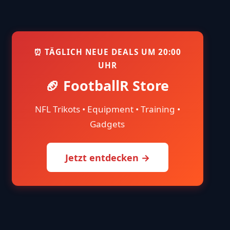
Die Most Valuable Player (MVP) der
NFL seit 1957
WISSEN
NFL Trade Deadline (2025) erklärt:
Was ist das und warum ist sie
wichtig?
EDITORS PICK
NFL NEWS
WISSEN
Cap Space verstehen #5 – Cap-Space-
Strategien im Kaderbau
NFL NEWS
WISSEN
⏰ TÄGLICH NEUE DEALS UM 20:00
UHR