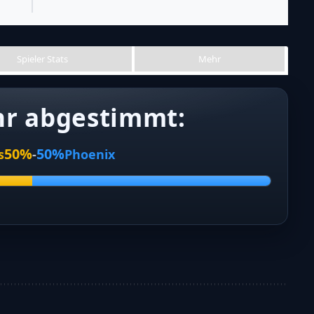
50%
50%
s
-
Phoenix
🌧
20°C
▾
REGNERISCH
ASSE 14 80637 MÜNCHEN)
Regensburg Phoenix