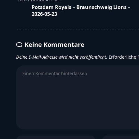
Alexander R. Haidmayer
- Experte für Football un
Haidmayer ist ein angesehener Experte im Bereich F
führenden Plattform für Footballnachrichten. Seit 2
des Footballs tätig und hat sich einen Namen als E
als Gründer und Eigentümer von FootballR ist Alexan
der renommierten Kleinen Zeitung tätig. Diese langj
Einblicke und exklusive Informationen aus der Footba
VORHERIGER ARTIKEL
Potsdam Royals – Braunschweig Lions –
2026-05-23
Keine Kommentare