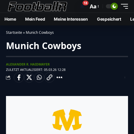
18
🔔
Aa
Home
Mein Feed
Meine Interessen
Gespeichert
L
Startseite
»
Munich Cowboys
Munich Cowboys
ALEXANDER R. HAIDMAYER
ZULETZT AKTUALISIERT: 05.03.26 12:28