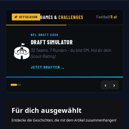
GAMES &
CHALLENGES
Football
R.at
🏈 OFFSEASON
NFL DRAFT 2026
DRAFT SIMULATOR
🏟️
32 Teams, 7 Runden – du bist GM. Hol dir dein
Scout-Rating!
→
JETZT DRAFTEN
‹
›
Für dich ausgewählt
Entdecke die Geschichten, die mit dem Artikel zusammenhängen!