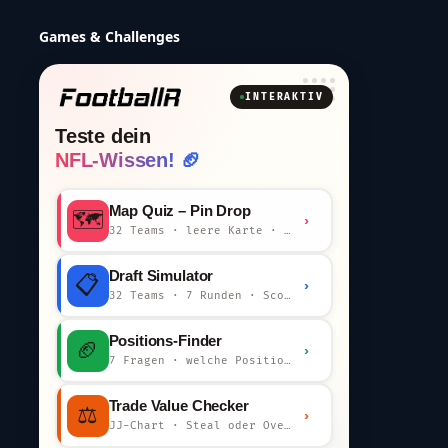
Games & Challenges
INTERAKTIV
Teste dein
NFL-Wissen! 🏈
Map Quiz – Pin Drop
🗺️
›
32 Teams · leere Karte · km-Wertung
Draft Simulator
📋
›
32 Teams · 7 Runden · Scout-Kommentar
Positions-Finder
🏈
›
7 Fragen · welche Position bist du?
Trade Value Checker
⚖️
›
JJ-Chart · Steal oder Overpay?