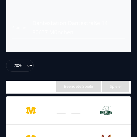
Dantestation Dantestraße 14
Stadion
80637 München
Anstehende Spiele
Beendete Spiele
Spieler
09.05.2026
16:00
GFL 2026
/
Regular Season 2026
Unicorns
Cowboys
23.05.2026
16:00
GFL 2026
/
Regular Season 2026