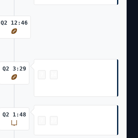
Q2 12:46
Touchdown
Q2 3:29
7
24
-
Kyle Williams 33 Yd pass from
Drake Maye (Andy Borregales Kick)
Field Goal
Q2 1:48
7
27
-
Andy Borregales 30 Yd Field Goal