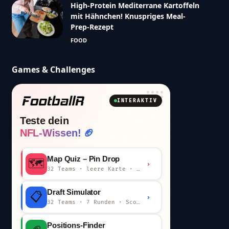
High-Protein Mediterrane Kartoffeln
mit Hähnchen! Knuspriges Meal-
Prep-Rezept
FOOD
Games & Challenges
INTERAKTIV
Teste dein
NFL-Wissen! 🏈
Map Quiz – Pin Drop
🗺️
›
32 Teams · leere Karte · km-Wertung
Draft Simulator
📋
›
32 Teams · 7 Runden · Scout-Kommentar
Positions-Finder