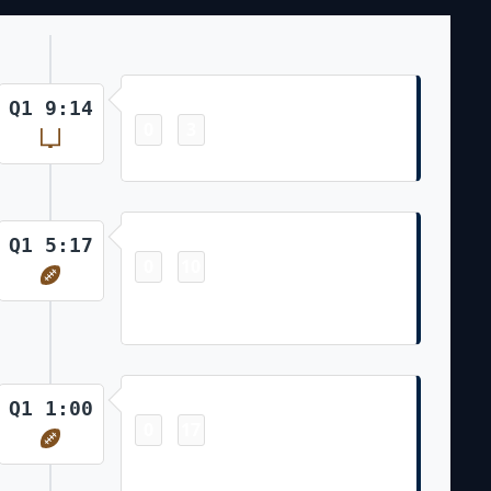
Field Goal
Q1 9:14
0
3
-
Andy Borregales 22 Yd Field Goal
Touchdown
Q1 5:17
0
10
-
Marcus Jones 94 Yd Punt Return
(Andy Borregales Kick)
Touchdown
Q1 1:00
0
17
-
Kayshon Boutte 3 Yd pass from
Drake Maye (Andy Borregales Kick)