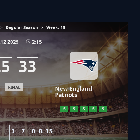
>
Regular Season
>
Week: 13
.12.2025
2:15
15
33
FINAL
New England
Patriots
S
S
S
S
S
0
7
0
8
15