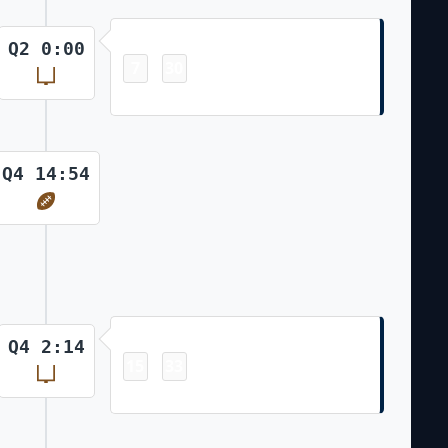
Field Goal
Q2 0:00
7
30
-
Andy Borregales 28 Yd Field Goal
Q4 14:54
Field Goal
Q4 2:14
15
33
-
Andy Borregales 23 Yd Field Goal