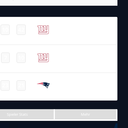
NFL – 2025-2026
/
Preseason
/
Week3
New York
10
42
-
Giants
Final
NFL 2023-2024
/
Regular Season
/
Week12
New York
7
10
-
Giants
Final
NFL 2022-2023
/
Preseason
/
Week1
New England
23
21
-
Patriots
Final
Spieler Stats
Mehr