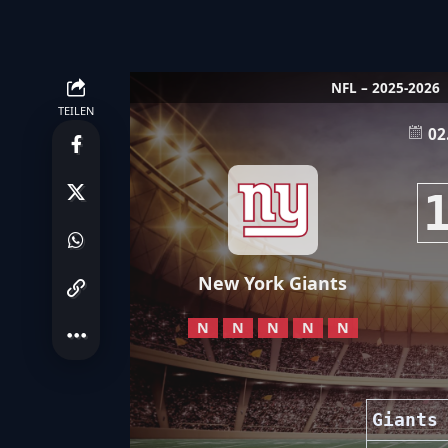
NFL – 2025-2026
TEILEN
02
New York Giants
N
N
N
N
N
Giants