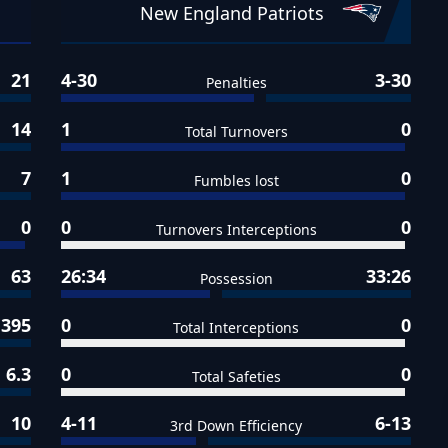
New England Patriots
21
4-30
3-30
Penalties
14
1
0
Total Turnovers
7
1
0
Fumbles lost
0
0
0
Turnovers Interceptions
63
26:34
33:26
Possession
395
0
0
Total Interceptions
6.3
0
0
Total Safeties
10
4-11
6-13
3rd Down Efficiency