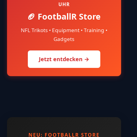
UHR
🏈 FootballR Store
NFL Trikots • Equipment • Training •
Gadgets
Jetzt entdecken →
NEU: FOOTBALLR STORE