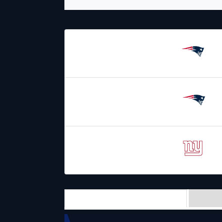
22.08.2025
2:00
New England
Patriots
26.11.2023
19:00
New England
Patriots
12.08.2022
1:00
New York
Giants
Team Stats