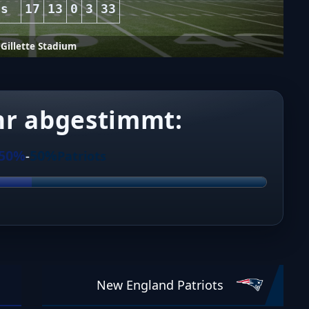
ts
17
13
0
3
33
Gillette Stadium
hr abgestimmt:
50%
50%
-
Patriots
New England Patriots