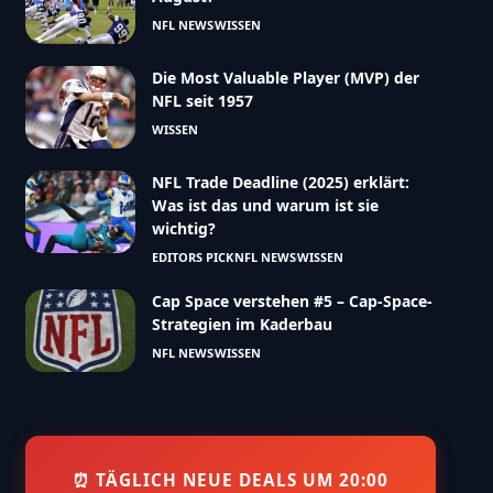
NFL NEWS
WISSEN
Die Most Valuable Player (MVP) der
NFL seit 1957
WISSEN
NFL Trade Deadline (2025) erklärt:
Was ist das und warum ist sie
wichtig?
EDITORS PICK
NFL NEWS
WISSEN
Cap Space verstehen #5 – Cap-Space-
Strategien im Kaderbau
NFL NEWS
WISSEN
⏰ TÄGLICH NEUE DEALS UM 20:00