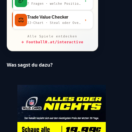
🏈
›
7 Fragen · welche Position bist du?
Trade Value Checker
⚖️
›
JJ-Chart · Steal oder Overpay?
Alle Spiele entdecken
→ FootballR.at/interactive
Was sagst du dazu?