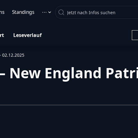
Search
ms
Standings
⋯
rt
Leseverlauf
– 02.12.2025
– New England Patri