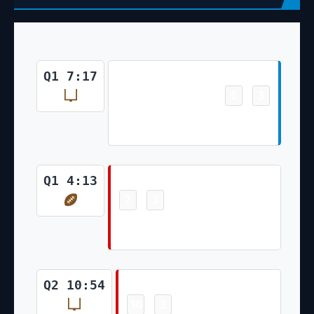
Field Goal
Q1 7:17
0
3
-
Lirim Hajrullahu 24 Yd Field
Goal
Touchdown
Q1 4:13
7
3
-
Ke'Shawn Vaughn 55 Yd Run
(Ryan Succop Kick)
Field Goal
Q2 10:54
10
3
-