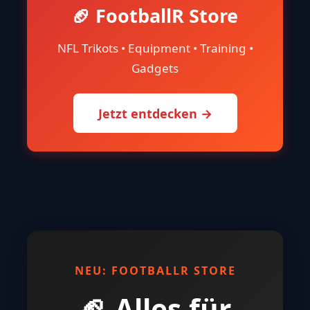
🏈 FootballR Store
NFL Trikots • Equipment • Training •
Gadgets
Jetzt entdecken →
NEU: FOOTBALLR STORE
🏈 Alles für