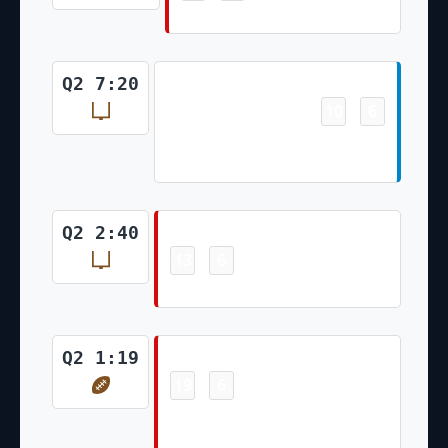
Ryan Succop 36 Yd Field Goal
Field Goal
Q2 7:20
10
6
-
Lirim Hajrullahu 29 Yd Field
Goal
Field Goal
Q2 2:40
13
6
-
Ryan Succop 43 Yd Field Goal
Touchdown
Q2 1:19
19
6
-
Cameron Brate 4 Yd pass from
Tom Brady (Two-Point Pass