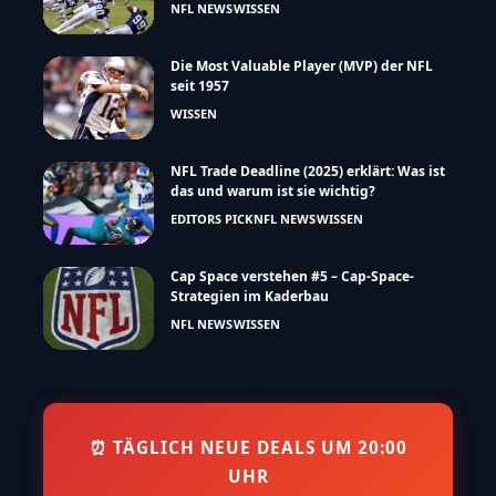
NFL NEWS
WISSEN
Die Most Valuable Player (MVP) der NFL
seit 1957
WISSEN
NFL Trade Deadline (2025) erklärt: Was ist
das und warum ist sie wichtig?
EDITORS PICK
NFL NEWS
WISSEN
Cap Space verstehen #5 – Cap-Space-
Strategien im Kaderbau
NFL NEWS
WISSEN
⏰ TÄGLICH NEUE DEALS UM 20:00
UHR