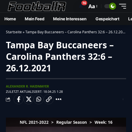
16
🔔
Aa
Home
Mein Feed
Meine Interessen
Gespeichert
L
Startseite
»
Tampa Bay Buccaneers – Carolina Panthers 32:6 – 26.12.2021
Tampa Bay Buccaneers –
Carolina Panthers 32:6 –
26.12.2021
ALEXANDER R. HAIDMAYER
ZULETZT AKTUALISIERT: 18.04.25 1:28
NFL 2021-2022
>
Regular Season
>
Week: 16