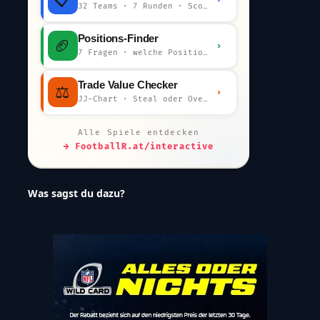
32 Teams · 7 Runden · Scout-Kommentar
Positions-Finder
🏈
›
7 Fragen · welche Position bist du?
Trade Value Checker
⚖️
›
JJ-Chart · Steal oder Overpay?
Alle Spiele entdecken
→ FootballR.at/interactive
Was sagst du dazu?