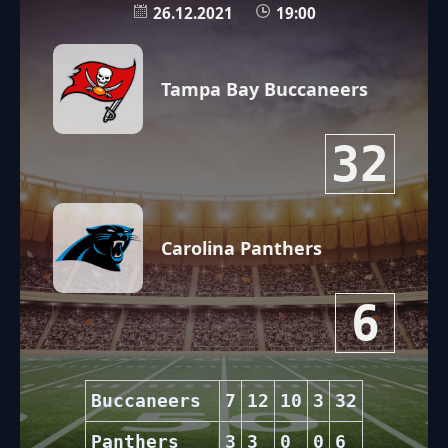
26.12.2021
19:00
Tampa Bay Buccaneers
32
Carolina Panthers
6
Buccaneers
7
12
10
3
32
Panthers
3
3
0
0
6