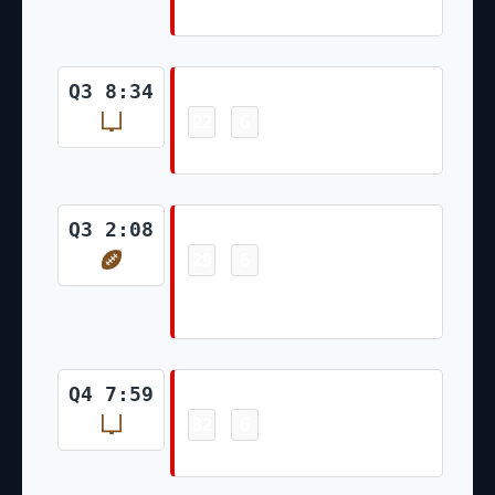
Conversion Failed)
Field Goal
Q3 8:34
22
6
-
Ryan Succop 21 Yd Field Goal
Touchdown
Q3 2:08
29
6
-
Ronald Jones II 7 Yd Run (Ryan
Succop Kick)
Field Goal
Q4 7:59
32
6
-
Ryan Succop 48 Yd Field Goal