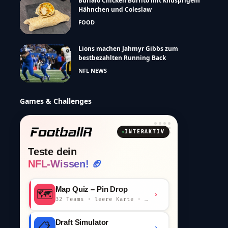
Buffalo Chicken Burrito mit knusprigem
Hähnchen und Coleslaw
FOOD
Lions machen Jahmyr Gibbs zum
bestbezahlten Running Back
NFL NEWS
Games & Challenges
INTERAKTIV
Teste dein
NFL-Wissen! 🏈
Map Quiz – Pin Drop
🗺️
›
32 Teams · leere Karte · km-Wertung
Draft Simulator
📋
›