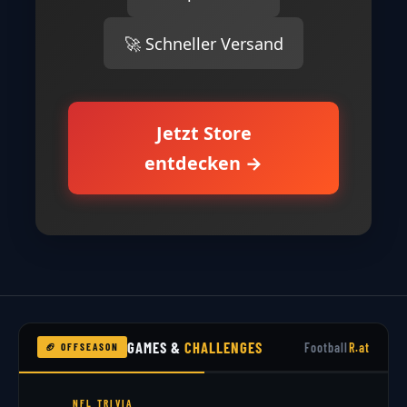
🚀 Schneller Versand
Jetzt Store
entdecken →
GAMES &
CHALLENGES
Football
R.at
🏈 OFFSEASON
NFL TRIVIA