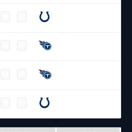
NFL 2024-2025
/
Regular Season
/
Week16
Indianapolis
30
38
-
Colts
Final
NFL 2024-2025
/
Regular Season
/
Week6
Tennessee
20
17
-
Titans
Final
NFL 2023-2024
/
Regular Season
/
Week13
Tennessee
31
28
-
Titans
Final
NFL 2023-2024
/
Regular Season
/
Week5
Indianapolis
16
23
-
Colts
Final