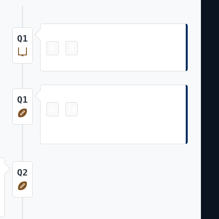
Field Goal
Q1
0
3
-
Michael Badgley 43 Yd Field Goal
Touchdown
Q1
0
10
-
Jonathan Taylor 18 Yd Rush (Michael
Badgley Kick)
Q2