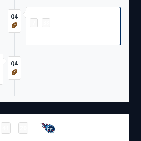
Touchdown
Q4
7
38
-
Jonathan Taylor 19 Yd pass from Daniel
Jones (Michael Badgley Kick)
Q4
NFL – 2025-2026
/
Regular Season
/
Week3
Tennessee
41
20
-
Titans
Final