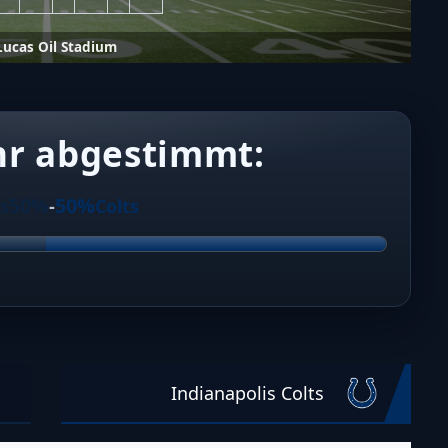
Lucas Oil Stadium
hr abgestimmt:
50%
50%
s
-
Colts
Indianapolis Colts