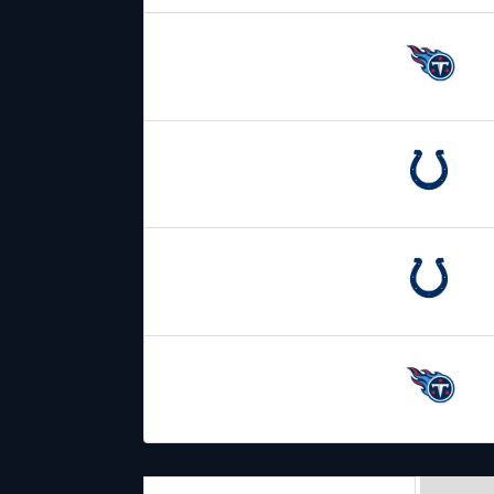
22.12.2024
19:00
Tennessee
Titans
13.10.2024
19:00
Indianapolis
Colts
03.12.2023
19:00
Indianapolis
Colts
08.10.2023
19:00
Tennessee
Titans