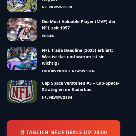
NFL NEWS
WISSEN
Die Most Valuable Player (MVP) der
NFL seit 1957
WISSEN
NFL Trade Deadline (2025) erklärt:
Was ist das und warum ist sie
wichtig?
EDITORS PICK
NFL NEWS
WISSEN
Cap Space verstehen #5 – Cap-Space-
Strategien im Kaderbau
NFL NEWS
WISSEN
⏰ TÄGLICH NEUE DEALS UM 20:00