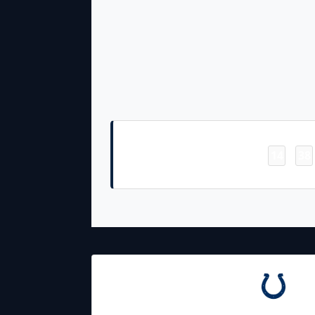
Touchdown
14
38
-
Tyjae Spears 3 Yd Rush (Joey Slye Kick)
21.09.2025
19:00
Indianapolis
Colts