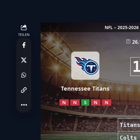
NFL – 2025-2026
TEILEN
26.
Tennessee Titans
N
N
S
N
N
Titan
Colts