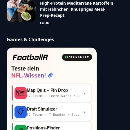
High-Protein Mediterrane Kartoffeln
mit Hähnchen! Knuspriges Meal-
Prep-Rezept
FOOD
Games & Challenges
INTERAKTIV
Teste dein
NFL-Wissen! 🏈
Map Quiz – Pin Drop
🗺️
›
32 Teams · leere Karte · km-Wertung
Draft Simulator
📋
›
32 Teams · 7 Runden · Scout-Kommentar
Positions-Finder