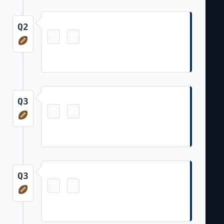
Touchdown
Q2
7
17
-
Michael Pittman Jr. 21 Yd pass from
Daniel Jones (Michael Badgley Kick)
Touchdown
Q3
7
24
-
Jonathan Taylor 80 Yd Rush (Michael
Badgley Kick)
Touchdown
Q3
7
31
-
Josh Downs 10 Yd pass from Daniel
Jones (Michael Badgley Kick)