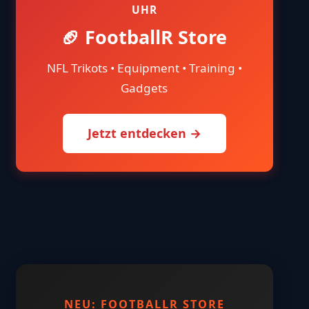
UHR
🏈 FootballR Store
NFL Trikots • Equipment • Training •
Gadgets
Jetzt entdecken →
NEU: FOOTBALLR STORE