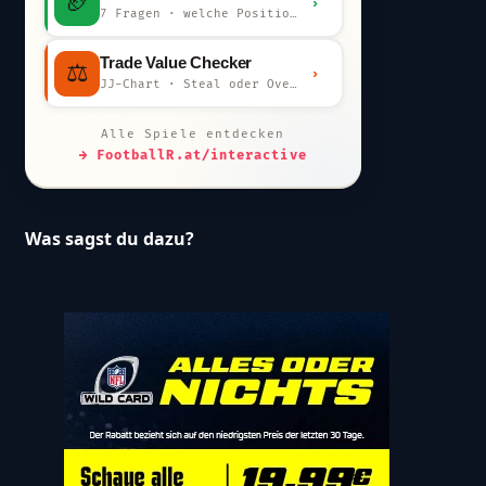
🏈
›
7 Fragen · welche Position bist du?
Trade Value Checker
⚖️
›
JJ-Chart · Steal oder Overpay?
Alle Spiele entdecken
→ FootballR.at/interactive
Was sagst du dazu?