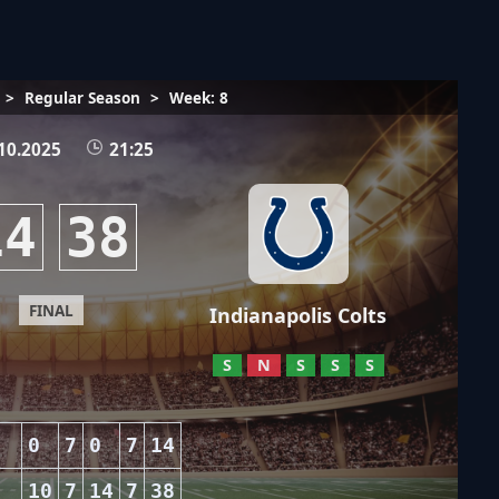
>
Regular Season
>
Week: 8
10.2025
21:25
14
38
FINAL
Indianapolis Colts
S
N
S
S
S
s
0
7
0
7
14
10
7
14
7
38