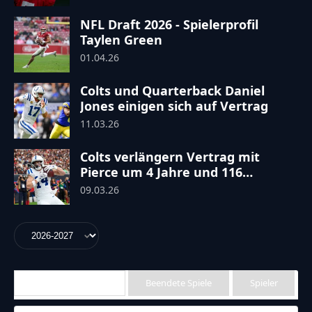
NFL Draft 2026 - Spielerprofil
Taylen Green
01.04.26
Colts und Quarterback Daniel
Jones einigen sich auf Vertrag
11.03.26
Colts verlängern Vertrag mit
Pierce um 4 Jahre und 116
Millionen Dollar
09.03.26
Anstehende Spiele
Beendete Spiele
Spieler