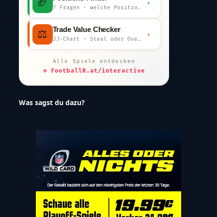
🏈
›
7 Fragen · welche Position bist du?
Trade Value Checker
⚖️
›
JJ-Chart · Steal oder Overpay?
Alle Spiele entdecken
→ FootballR.at/interactive
Was sagst du dazu?