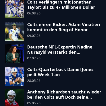
Colts verlängern mit Jonathan
Taylor: Bis zu 47 Millionen Dollar
06.08.26
Colts ehren Kicker: Adam Vinatieri
kommt in den Ring of Honor
09.07.26
Deutsche NFL-Expertin Nadine
Nurasyid verstärkt den
Trainerstab der Indianapolis Colts
07.07.26
zur Saison 2026
Colts-Quarterback Daniel Jones
peilt Week 1 an
28.05.26
Anthony Richardson taucht wieder
bei den Colts auf! Doch seine
Zukunft bleibt völlig offen
05.05.26