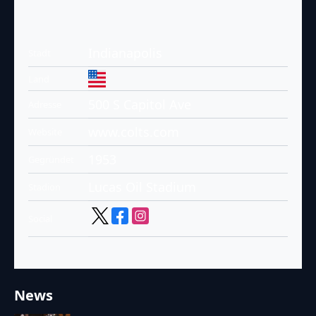
Indianapolis
Stadt
Land
500 S Capitol Ave
Adresse
www.colts.com
Website
1953
Gegründet
Lucas Oil Stadium
Stadion
Social
News