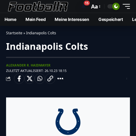
15
🔔
Aa
Home
Mein Feed
Meine Interessen
Gespeichert
L
Startseite
»
Indianapolis Colts
Indianapolis Colts
ALEXANDER R. HAIDMAYER
ZULETZT AKTUALISIERT: 26.10.23 18:15