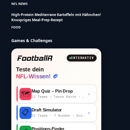
NFL NEWS
High-Protein Mediterrane Kartoffeln mit Hähnchen!
Knuspriges Meal-Prep-Rezept
FOOD
Games & Challenges
INTERAKTIV
Teste dein
NFL-Wissen! 🏈
Map Quiz – Pin Drop
🗺️
›
32 Teams · leere Karte · km-Wertung
Draft Simulator
📋
›
32 Teams · 7 Runden · Scout-Kommentar
Positions-Finder