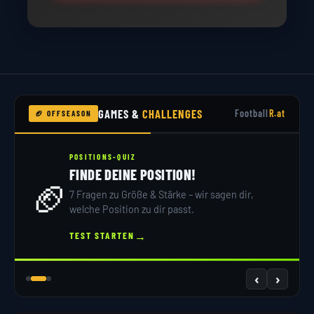
GAMES &
CHALLENGES
Football
R.at
🏈 OFFSEASON
POSITIONS-QUIZ
FINDE DEINE POSITION!
🏈
7 Fragen zu Größe & Stärke – wir sagen dir,
welche Position zu dir passt.
→
TEST STARTEN
‹
›