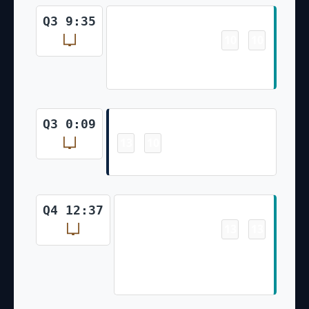
Field Goal
Q3 9:35
10
10
-
Jason Sanders Made 20 Yd Field
Goal
Field Goal
Q3 0:09
13
10
-
Nick Folk Made 23 Yd Field Goal
Field Goal
Q4 12:37
13
13
-
Jason Sanders Made 31 Yd
Field Goal, Blake Ferguson -15
Yd Penalty