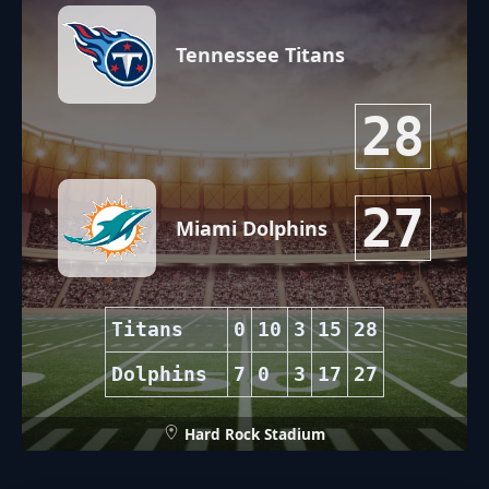
Tennessee Titans
28
27
Miami Dolphins
Titans
0
10
3
15
28
Dolphins
7
0
3
17
27
Hard Rock Stadium