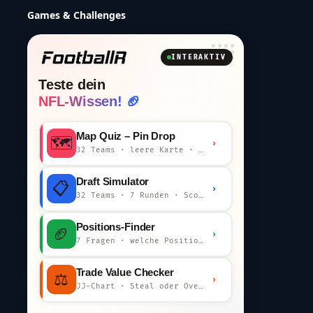
Games & Challenges
INTERAKTIV
Teste dein
NFL-Wissen! 🏈
Map Quiz – Pin Drop
🗺️
›
32 Teams · leere Karte · km-Wertung
Draft Simulator
📋
›
32 Teams · 7 Runden · Scout-Kommentar
Positions-Finder
🏈
›
7 Fragen · welche Position bist du?
Trade Value Checker
⚖️
›
JJ-Chart · Steal oder Overpay?