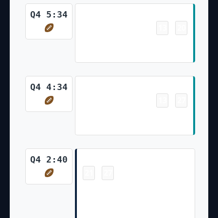
Touchdown
Q4 5:34
13
20
-
Raheem Mostert 3 Yd Rush
Jason Sanders Made Ex. Pt
Touchdown
Q4 4:34
13
27
-
Raheem Mostert 5 Yd Rush
Jason Sanders Made Ex. Pt
Touchdown
Q4 2:40
21
27
-
DeAndre Hopkins Pass From
Will Levis for 3 Yds Will Levis
Pass To Nick Westbrook-Ikhine