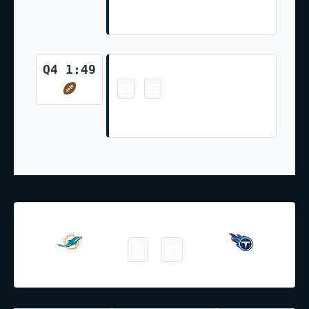
For Two-Point Conversion
Complete
Touchdown
Q4 1:49
28
27
-
Derrick Henry 3 Yd Rush Nick
Folk Made Ex. Pt
02.01.2022
19:00
NFL 2021-2022
/
Regular Season
/
Week17
3
34
Dolphins
Titans
Final