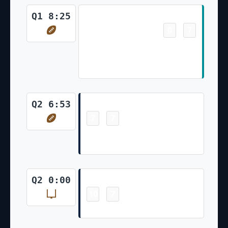
Touchdown
Q1 8:25
0
7
-
Zach Sieler 5 Yd Interception
Return Jason Sanders Made Ex.
Pt
Touchdown
Q2 6:53
7
7
-
Derrick Henry 1 Yd Rush Nick
Folk Made Ex. Pt
Field Goal
Q2 0:00
10
7
-
Nick Folk Made 28 Yd Field Goal