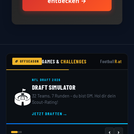
entdecken →
GAMES &
CHALLENGES
Football
R.at
🏈 OFFSEASON
NFL DRAFT 2026
DRAFT SIMULATOR
🏟️
32 Teams, 7 Runden – du bist GM. Hol dir dein
Scout-Rating!
→
JETZT DRAFTEN
‹
›