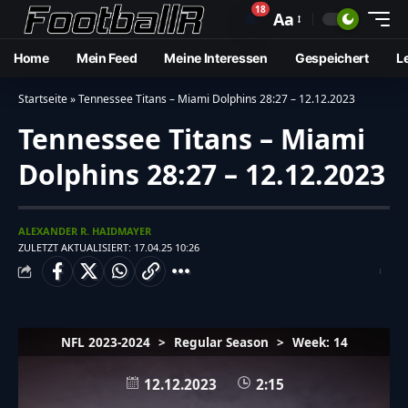
18
🔔
Aa
Home
Mein Feed
Meine Interessen
Gespeichert
L
Startseite
»
Tennessee Titans – Miami Dolphins 28:27 – 12.12.2023
Tennessee Titans – Miami
Dolphins 28:27 – 12.12.2023
ALEXANDER R. HAIDMAYER
ZULETZT AKTUALISIERT: 17.04.25 10:26
NFL 2023-2024
>
Regular Season
>
Week: 14
12.12.2023
2:15