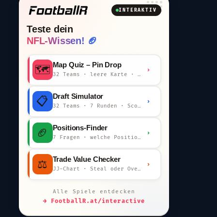
INTERAKTIV
Teste dein
NFL-Wissen! 🏈
Map Quiz – Pin Drop
🗺️
›
32 Teams · leere Karte · km-Wertung
Draft Simulator
📋
›
32 Teams · 7 Runden · Scout-Kommentar
Positions-Finder
🏈
›
7 Fragen · welche Position bist du?
Trade Value Checker
⚖️
›
JJ-Chart · Steal oder Overpay?
Alle Spiele entdecken
→ FootballR.at/interactive