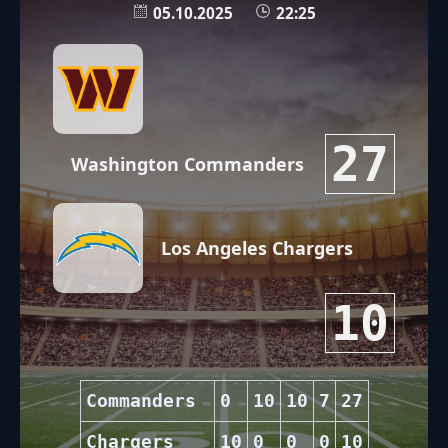
05.10.2025
22:25
27
Washington Commanders
Los Angeles Chargers
10
Commanders
0
10
10
7
27
Chargers
10
0
0
0
10