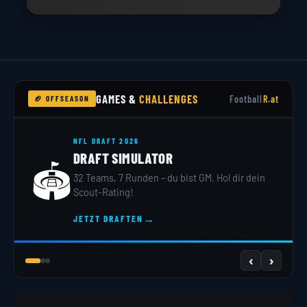
GAMES &
CHALLENGES
Football
R.at
🏈 OFFSEASON
NFL DRAFT 2026
DRAFT SIMULATOR
🏟️
32 Teams, 7 Runden – du bist GM. Hol dir dein
Scout-Rating!
→
JETZT DRAFTEN
‹
›