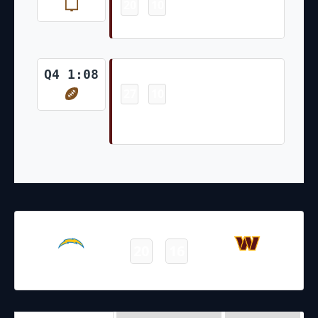
20
10
-
Matt Gay 36 Yd Field Goal
Touchdown
Q4 1:08
27
10
-
Deebo Samuel 8 Yd pass from
Jayden Daniels (Matt Gay Kick)
12.09.2021
19:00
NFL 2021-2022
/
Regular Season
/
Week1
20
16
Chargers
Commanders
Final