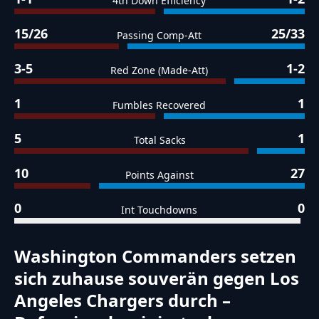
4th Down Efficiency
15/26
25/33
Passing Comp-Att
3-5
1-2
Red Zone (Made-Att)
1
1
Fumbles Recovered
5
1
Total Sacks
10
27
Points Against
0
0
Int Touchdowns
Washington Commanders setzen
sich zuhause souverän gegen Los
Angeles Chargers durch –