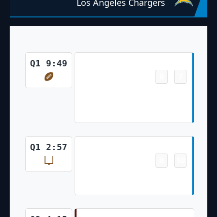
Los Angeles Chargers
Touchdown
Q1 9:49
0
7
-
Ladd McConkey 2 Yd pass from
Justin Herbert (Cameron Dicker
Kick)
Field Goal
Q1 2:57
0
10
-
Cameron Dicker 55 Yd Field
Goal