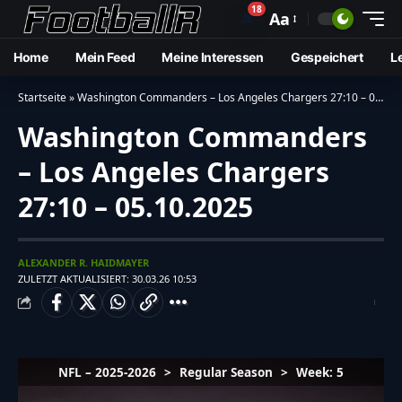
18
🔔
Aa
Home
Mein Feed
Meine Interessen
Gespeichert
L
Startseite
»
Washington Commanders – Los Angeles Chargers 27:10 – 05.10.2025
Washington Commanders
– Los Angeles Chargers
27:10 – 05.10.2025
ALEXANDER R. HAIDMAYER
ZULETZT AKTUALISIERT: 30.03.26 10:53
NFL – 2025-2026
>
Regular Season
>
Week: 5