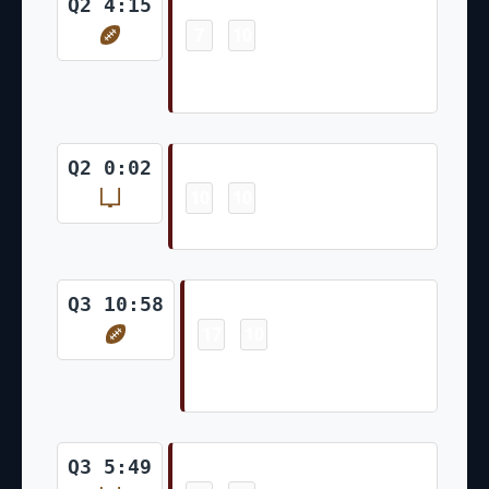
Touchdown
Q2 4:15
7
10
-
Jacory Croskey-Merritt 15 Yd
Rush (Matt Gay Kick)
Field Goal
Q2 0:02
10
10
-
Matt Gay 29 Yd Field Goal
Touchdown
Q3 10:58
17
10
-
Jacory Croskey-Merritt 5 Yd
Rush (Matt Gay Kick)
Field Goal
Q3 5:49