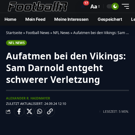
17
🔔
Aa
Home
Mein Feed
Meine Interessen
Gespeichert
L
Startseite
»
Football News
»
NFL News
»
Aufatmen bei den Vikings: Sam Darnold entgeht schwerer Verletzung
NFL NEWS
Aufatmen bei den Vikings:
Sam Darnold entgeht
schwerer Verletzung
ALEXANDER R. HAIDMAYER
ZULETZT AKTUALISIERT: 24.09.24 12:10
LESEZEIT: 5 MIN.