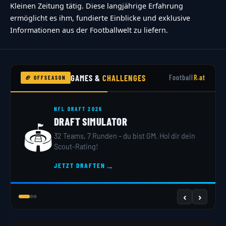
Kleinen Zeitung tätig. Diese langjährige Erfahrung
ermöglicht es ihm, fundierte Einblicke und exklusive
Informationen aus der Footballwelt zu liefern.
GAMES &
CHALLENGES
Football
R.at
🏈 OFFSEASON
NFL DRAFT 2026
DRAFT SIMULATOR
🏟️
32 Teams, 7 Runden – du bist GM. Hol dir dein
Scout-Rating!
→
JETZT DRAFTEN
‹
›