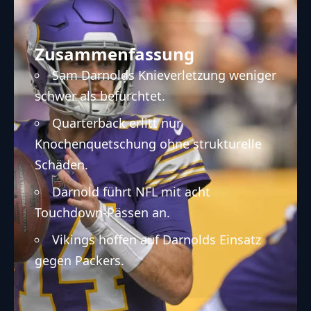
Zusammenfassung
Sam Darnolds Knieverletzung weniger
schwer als befürchtet.
Quarterback erlitt nur
Knochenquetschung ohne strukturelle
Schäden.
Darnold führt NFL mit acht
Touchdown-Pässen an.
Vikings hoffen auf Darnolds Einsatz
gegen Packers.