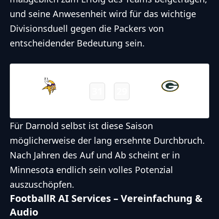
und seine Anwesenheit wird für das wichtige
Divisionsduell gegen die Packers von
entscheidender Bedeutung sein.
29.09.2024
19:00
NFL 2024-2025
/
Regular Season
/
Week4
31
29
Vikings
Packers
Final
Für Darnold selbst ist diese Saison
möglicherweise der lang ersehnte Durchbruch.
Nach Jahren des Auf und Ab scheint er in
Minnesota endlich sein volles Potenzial
auszuschöpfen.
FootballR AI Services – Vereinfachung &
Audio