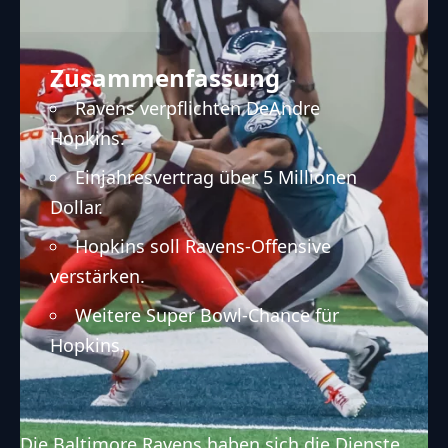
Zusammenfassung
Ravens verpflichten DeAndre
Hopkins.
Einjahresvertrag über 5 Millionen
Dollar.
Hopkins soll Ravens-Offensive
verstärken.
Weitere Super Bowl-Chance für
Hopkins.
Die
Baltimore Ravens
haben sich die Dienste