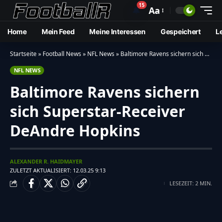
15
🔔
Aa
Home
Mein Feed
Meine Interessen
Gespeichert
L
Startseite
»
Football News
»
NFL News
»
Baltimore Ravens sichern sich Superstar-Receiver DeAndre Hopkins
NFL NEWS
Baltimore Ravens sichern
sich Superstar-Receiver
DeAndre Hopkins
ALEXANDER R. HAIDMAYER
ZULETZT AKTUALISIERT: 12.03.25 9:13
LESEZEIT: 2 MIN.