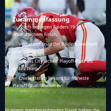
Zusammenfassung
Chiefs besiegen Raiders 19-17 in
dramatischem Finish.
Verpatzter Snap der Raiders besiegelt
Chiefs-Sieg.
Kansas City sichert Playoff-Platz als
erstes Team.
Chiefs stellen Rekord für früheste
Playoff-Qualifikation ein.
In einem atemberaubenden Finish haben die