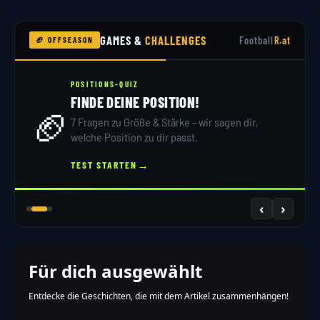
GAMES &
CHALLENGES
Football
R.at
🏈 OFFSEASON
POSITIONS-QUIZ
FINDE DEINE POSITION!
🏈
7 Fragen zu Größe & Stärke – wir sagen dir,
welche Position zu dir passt.
→
TEST STARTEN
‹
›
Für dich ausgewählt
Entdecke die Geschichten, die mit dem Artikel zusammenhängen!