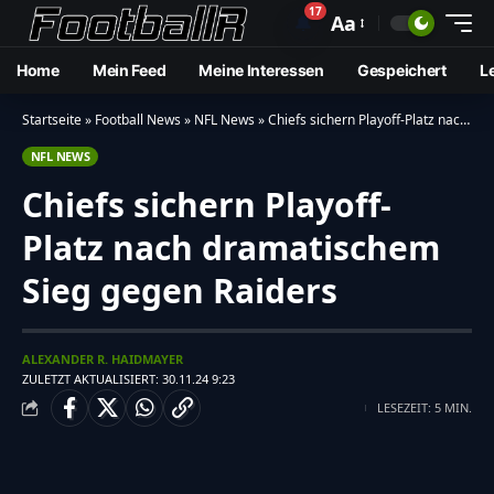
17
🔔
Aa
Home
Mein Feed
Meine Interessen
Gespeichert
L
Startseite
»
Football News
»
NFL News
»
Chiefs sichern Playoff-Platz nach dramatischem Sieg gegen Raiders
NFL NEWS
Chiefs sichern Playoff-
Platz nach dramatischem
Sieg gegen Raiders
ALEXANDER R. HAIDMAYER
ZULETZT AKTUALISIERT: 30.11.24 9:23
LESEZEIT: 5 MIN.