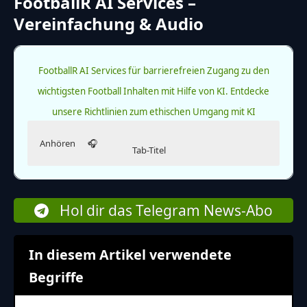
FootballR AI Services –
Vereinfachung & Audio
FootballR AI Services für barrierefreien Zugang zu den
wichtigsten Football Inhalten mit Hilfe von KI.
Entdecke
unsere Richtlinien zum ethischen Umgang mit KI
Anhören
🎧
Tab-Titel
Hör dir diesen Artikel an.
Lies diesen Artikel in einfacher Sprache.
Die Ausgabe in einfacher Sprache wurde KI-generiert.
Chiefs gewinnen gegen Raiders
Hol dir das Telegram News-Abo
Die Kansas City Chiefs haben ein wichtiges Spiel
gewonnen. Sie spielten gegen die Las Vegas Raiders.
Hinweis
Weiterlesen
Das Spiel war sehr spannend.
In diesem Artikel verwendete
Diese Audioversion des Artikels wurde künstlich
Begriffe
erzeugt und wird stetig weiterentwickelt. Wir
freuen uns über
dein Feedback
.