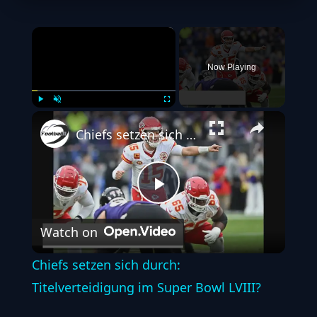
×
Now Playing
Play
Unmute
Fullscreen
Chiefs setzen sich durch: Titelverteidigung im Super Bowl LVIII?
Play
Watch on
Video
Chiefs setzen sich durch:
Titelverteidigung im Super Bowl LVIII?