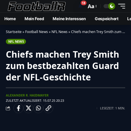
18
🔔
Aa
Home
Mein Feed
Meine Interessen
Gespeichert
L
Startseite
»
Football News
»
NFL News
»
Chiefs machen Trey Smith zum bestbezahlten Guard der NFL-Geschichte
NFL NEWS
Chiefs machen Trey Smith
zum bestbezahlten Guard
der NFL-Geschichte
ALEXANDER R. HAIDMAYER
ZULETZT AKTUALISIERT: 15.07.25 20:23
LESEZEIT: 1 MIN.