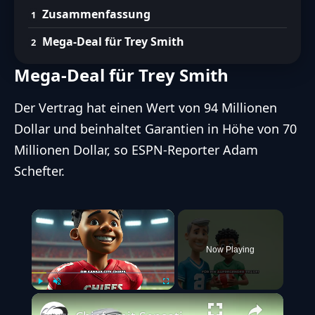
Zusammenfassung
Leistungen von Trey Smith in den
letzten Saisons
Mega-Deal für Trey Smith
FootballR AI Services für barrierefreien Zugang zu den wichtigsten Football
Mega-Deal für Trey Smith
Inhalten mit Hilfe von KI.
Entdecke unsere Richtlinien zum ethischen Umgang mit
Der Vertrag hat einen Wert von 94 Millionen
KI
Dollar und beinhaltet Garantien in Höhe von 70
Millionen Dollar, so ESPN-Reporter Adam
Schefter.
×
Now Playing
Play
Unmute
Fullscreen