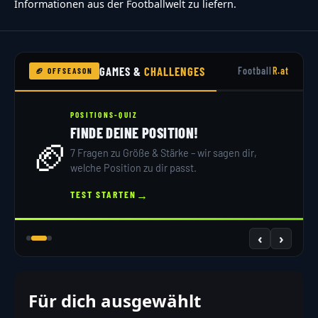
Informationen aus der Footballwelt zu liefern.
GAMES &
CHALLENGES
Football
R.at
🏈 OFFSEASON
POSITIONS-QUIZ
FINDE DEINE POSITION!
🏈
7 Fragen zu Größe & Stärke – wir sagen dir,
welche Position zu dir passt.
→
TEST STARTEN
‹
›
Für dich ausgewählt