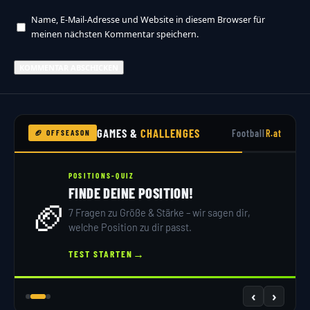
Name, E-Mail-Adresse und Website in diesem Browser für
meinen nächsten Kommentar speichern.
GAMES &
CHALLENGES
Football
R.at
🏈 OFFSEASON
QUIZ
NFL TRIVIA
INE POSITION!
4TH & GOAL BLI
⚡
 Größe & Stärke – wir sagen dir,
10 Fragen, 15 Sekund
tion zu dir passt.
Touchdown?
→
→
RTEN
QUIZ STARTEN
‹
›