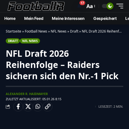
17
🔔
Aa
Home
Mein Feed
Meine Interessen
Gespeichert
L
Startseite
»
Football News
»
NFL News
»
Draft
»
NFL Draft 2026 Reihenfolge – Raiders sichern sich den Nr.-1 Pick
DRAFT
NFL NEWS
NFL Draft 2026
Reihenfolge – Raiders
sichern sich den Nr.-1 Pick
ALEXANDER R. HAIDMAYER
ZULETZT AKTUALISIERT: 05.01.26 8:15
LESEZEIT: 2 MIN.