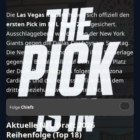
Die
Las Vegas Raiders
haben sich offiziell den
ersten Pick im NFL Draft 2026
gesichert.
Ausschlaggebend war der Sieg der New York
Giants gegen die Dallas Cowboys am Sonntag.
Die New York Jets landeten mit ihrer Niederlage
gegen die Buffalo Bills auf dem zweiten Platz
der Draft-Reihenfolge. Es folgen die Arizona
Cardinals und die Tennessee Titans mit dem
dritten beziehungsweise vierten Pick.
Folge
Chiefs
Aktuelle NFL Draft 2026
Reihenfolge (Top 18)