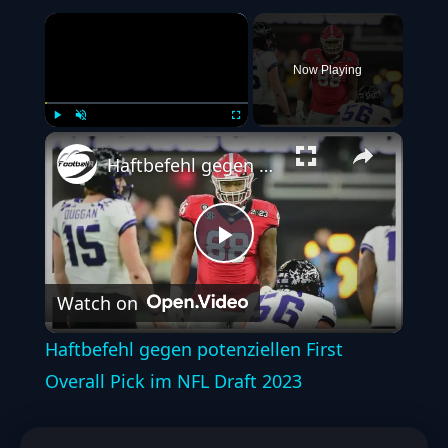
×
Now Playing
Play
Unmute
Fullscreen
Haftbefehl gegen potenziellen First Overall Pick im NFL Draft 2023
Play
Watch on
Video
Haftbefehl gegen potenziellen First
Overall Pick im NFL Draft 2023