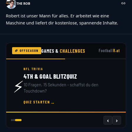
THE ROB
Robert ist unser Mann für alles. Er arbeitet wie eine
Maschine und liefert dir kostenlose, spannende Inhalte.
GAMES &
CHALLENGES
Football
R.at
🏈 OFFSEASON
NFL TRIVIA
4TH & GOAL BLITZQUIZ
⚡
10 Fragen, 15 Sekunden – schaffst du den
Touchdown?
→
QUIZ STARTEN
‹
›