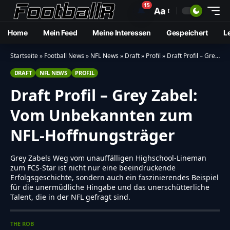
15
🔔
Aa
Home
Mein Feed
Meine Interessen
Gespeichert
L
Startseite
»
Football News
»
NFL News
»
Draft
»
Profil
»
Draft Profil – Grey Zabel: Vom Unbekannten zum NFL-Hoffnungsträger
DRAFT
NFL NEWS
PROFIL
Draft Profil – Grey Zabel:
Vom Unbekannten zum
NFL-Hoffnungsträger
Grey Zabels Weg vom unauffälligen Highschool-Lineman
zum FCS-Star ist nicht nur eine beeindruckende
Erfolgsgeschichte, sondern auch ein faszinierendes Beispiel
für die unermüdliche Hingabe und das unerschütterliche
Talent, die in der NFL gefragt sind.
THE ROB