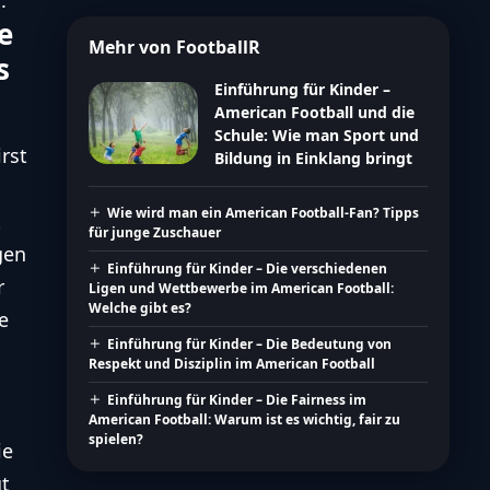
e
Mehr von FootballR
s
Einführung für Kinder –
American Football und die
Schule: Wie man Sport und
rst
Bildung in Einklang bringt
Wie wird man ein American Football-Fan? Tipps
t
für junge Zuschauer
gen
Einführung für Kinder – Die verschiedenen
r
Ligen und Wettbewerbe im American Football:
Welche gibt es?
e
Einführung für Kinder – Die Bedeutung von
Respekt und Disziplin im American Football
Einführung für Kinder – Die Fairness im
American Football: Warum ist es wichtig, fair zu
spielen?
ie
gt