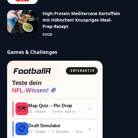
High-Protein Mediterrane Kartoffeln
mit Hähnchen! Knuspriges Meal-
Prep-Rezept
FOOD
Games & Challenges
INTERAKTIV
Teste dein
NFL-Wissen! 🏈
Map Quiz – Pin Drop
🗺️
›
32 Teams · leere Karte · km-Wertung
Draft Simulator
📋
›
32 Teams · 7 Runden · Scout-Kommentar