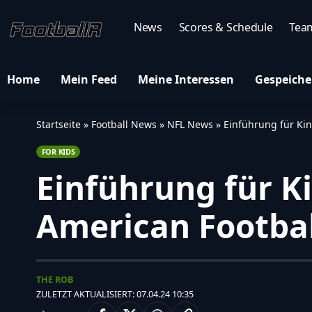
News
Scores & Schedule
Tea
Home
Mein Feed
Meine Interessen
Gespeiche
Startseite
»
Football News
»
NFL News
»
Einführung für Kin
FOR KIDS
Einführung für Ki
American Footbal
THE ROB
ZULETZT AKTUALISIERT: 07.04.24 10:35