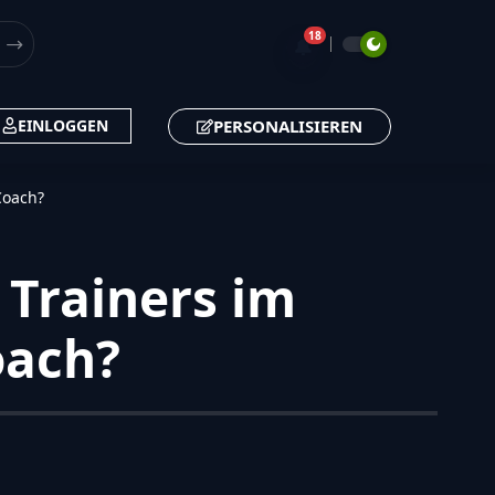
18
🔔
PERSONALISIEREN
EINLOGGEN
Coach?
 Trainers im
oach?