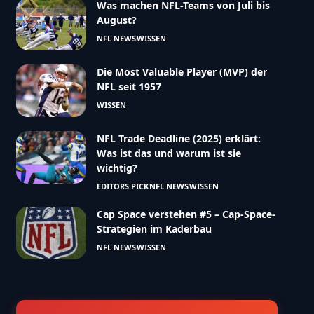
Was machen NFL-Teams von Juli bis
August?
NFL NEWS
WISSEN
Die Most Valuable Player (MVP) der
NFL seit 1957
WISSEN
NFL Trade Deadline (2025) erklärt:
Was ist das und warum ist sie
wichtig?
EDITORS PICK
NFL NEWS
WISSEN
Cap Space verstehen #5 – Cap-Space-
Strategien im Kaderbau
NFL NEWS
WISSEN