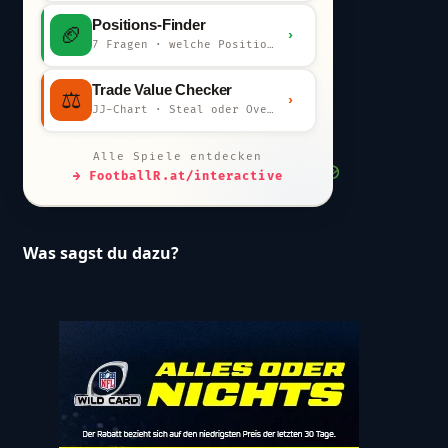
Positions-Finder
🏈
›
7 Fragen · welche Position bist du?
Trade Value Checker
⚖️
›
JJ-Chart · Steal oder Overpay?
Alle Spiele entdecken
→ FootballR.at/interactive
Was sagst du dazu?