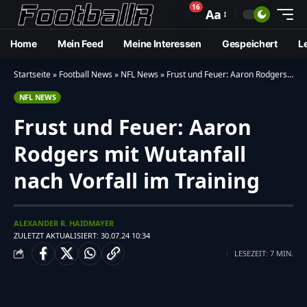
16
🔔
Aa
Home
Mein Feed
Meine Interessen
Gespeichert
L
Startseite
»
Football News
»
NFL News
»
Frust und Feuer: Aaron Rodgers mit Wutanfall nach Vorfall im Training
NFL NEWS
Frust und Feuer: Aaron
Rodgers mit Wutanfall
nach Vorfall im Training
ALEXANDER R. HAIDMAYER
ZULETZT AKTUALISIERT: 30.07.24 10:34
LESEZEIT: 7 MIN.