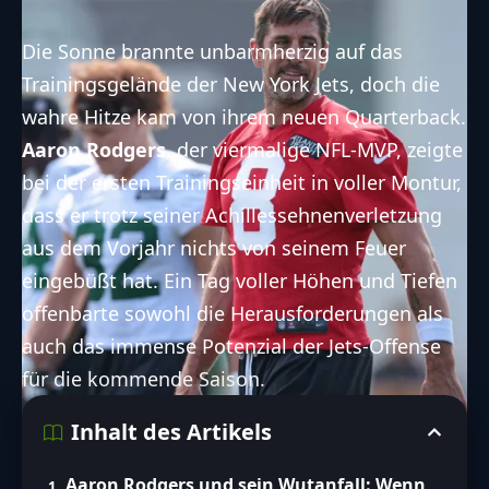
Die Sonne brannte unbarmherzig auf das
Trainingsgelände der
New York Jets
, doch die
wahre Hitze kam von ihrem neuen Quarterback.
Aaron Rodgers
, der viermalige NFL-MVP, zeigte
bei der ersten Trainingseinheit in voller Montur,
dass er trotz seiner Achillessehnenverletzung
aus dem Vorjahr nichts von seinem Feuer
eingebüßt hat. Ein Tag voller Höhen und Tiefen
offenbarte sowohl die Herausforderungen als
auch das immense Potenzial der Jets-Offense
für die kommende Saison.
Inhalt des Artikels
Aaron Rodgers und sein Wutanfall: Wenn