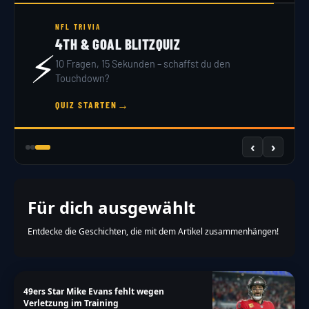
NFL DRAFT 2026
DRAFT SIMULATOR
🏟️
32 Teams, 7 Runden – du bist GM. Hol dir dein
Scout-Rating!
→
JETZT DRAFTEN
‹
›
Für dich ausgewählt
Entdecke die Geschichten, die mit dem Artikel zusammenhängen!
49ers Star Mike Evans fehlt wegen
Verletzung im Training