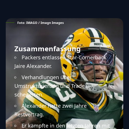
Foto: IMAGO / Imagn Images
Zusammenfassung
Packers entlassen Star-Cornerback
Jaire Alexander.
Verhandlungen über
Umstrukturierung und Trade
scheiterten.
Alexander hatte zwei Jahre
Restvertrag.
Er kämpfte in den letzten Jahren mit