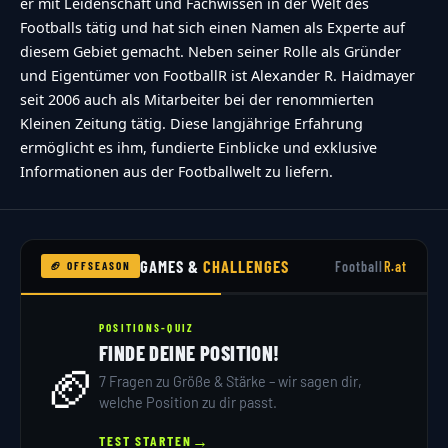
er mit Leidenschaft und Fachwissen in der Welt des
Footballs tätig und hat sich einen Namen als Experte auf
diesem Gebiet gemacht. Neben seiner Rolle als Gründer
und Eigentümer von FootballR ist Alexander R. Haidmayer
seit 2006 auch als Mitarbeiter bei der renommierten
Kleinen Zeitung tätig. Diese langjährige Erfahrung
ermöglicht es ihm, fundierte Einblicke und exklusive
Informationen aus der Footballwelt zu liefern.
GAMES &
CHALLENGES
Football
R.at
🏈 OFFSEASON
POSITIONS-QUIZ
FINDE DEINE POSITION!
🏈
7 Fragen zu Größe & Stärke – wir sagen dir,
welche Position zu dir passt.
→
TEST STARTEN