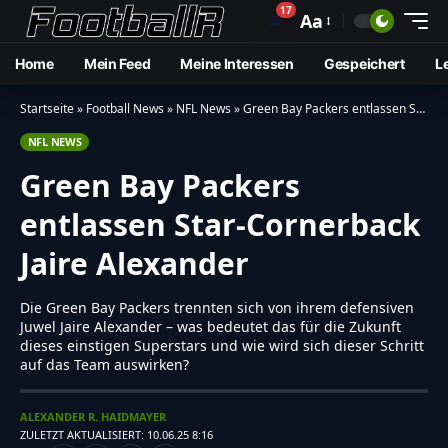
17
🔔
Aa
Home
Mein Feed
Meine Interessen
Gespeichert
L
Startseite
»
Football News
»
NFL News
»
Green Bay Packers entlassen Star-Cornerback Jaire Alexander
NFL NEWS
Green Bay Packers
entlassen Star-Cornerback
Jaire Alexander
Die Green Bay Packers trennten sich von ihrem defensiven
Juwel Jaire Alexander – was bedeutet das für die Zukunft
dieses einstigen Superstars und wie wird sich dieser Schritt
auf das Team auswirken?
ALEXANDER R. HAIDMAYER
ZULETZT AKTUALISIERT: 10.06.25 8:16