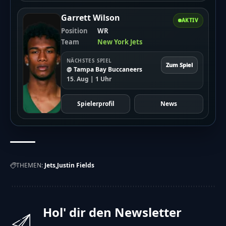
Garrett Wilson
AKTIV
Position
WR
Team
New York Jets
NÄCHSTES SPIEL
Zum Spiel
@ Tampa Bay Buccaneers
15. Aug | 1 Uhr
Spielerprofil
News
THEMEN:
Jets
Justin Fields
Hol' dir den Newsletter