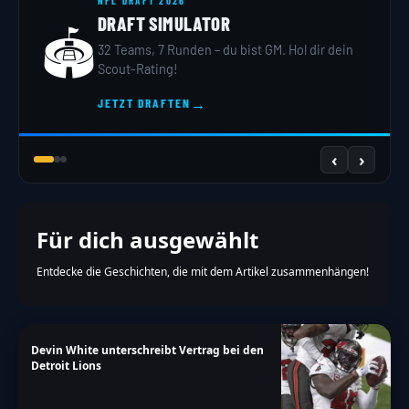
NFL DRAFT 2026
DRAFT SIMULATOR
🏟️
32 Teams, 7 Runden – du bist GM. Hol dir dein
Scout-Rating!
→
JETZT DRAFTEN
‹
›
Für dich ausgewählt
Entdecke die Geschichten, die mit dem Artikel zusammenhängen!
Devin White unterschreibt Vertrag bei den
Detroit Lions