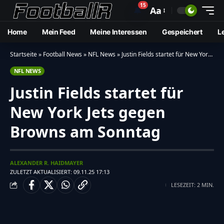
15
🔔
Aa
Home
Mein Feed
Meine Interessen
Gespeichert
L
Startseite
»
Football News
»
NFL News
»
Justin Fields startet für New York Jets gegen Browns am Sonntag
NFL NEWS
Justin Fields startet für
New York Jets gegen
Browns am Sonntag
ALEXANDER R. HAIDMAYER
ZULETZT AKTUALISIERT: 09.11.25 17:13
LESEZEIT: 2 MIN.