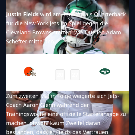
Justin Fields
wird am Sonntag als Quarterback
für die New York Jets im Spiel gegen die
Cleveland Browns starten, wie Quellen Adam
Schefter mitteilten.
09.11.2025
19:00
NFL – 2025-2026
/
Regular Season
/
Week10
20
27
Browns
Jets
Final
Zum zweiten Mal in Folge weigerte sich Jets-
Coach Aaron Glenn während der
Trainingswoche eine offizielle Starteransage zu
machen, obwohl kaum Zweifel daran
bestanden, dass er Fields das Vertrauen