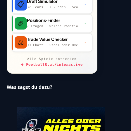
Draft Simulator
📋
›
32 Teams · 7 Runden · Scout-Kommentar
Positions-Finder
🏈
›
7 Fragen · welche Position bist du?
Trade Value Checker
⚖️
›
JJ-Chart · Steal oder Overpay?
Alle Spiele entdecken
→ FootballR.at/interactive
Was sagst du dazu?