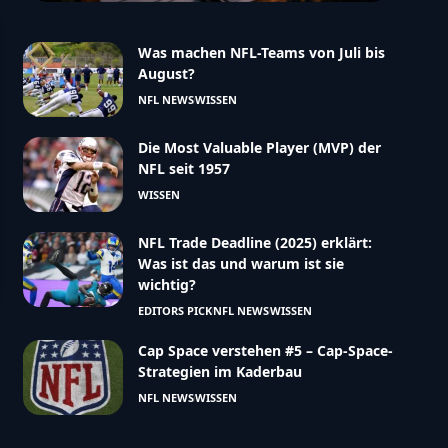
Was machen NFL-Teams von Juli bis
August?
NFL NEWS
WISSEN
Die Most Valuable Player (MVP) der
NFL seit 1957
WISSEN
NFL Trade Deadline (2025) erklärt:
Was ist das und warum ist sie
wichtig?
EDITORS PICK
NFL NEWS
WISSEN
Cap Space verstehen #5 – Cap-Space-
Strategien im Kaderbau
NFL NEWS
WISSEN