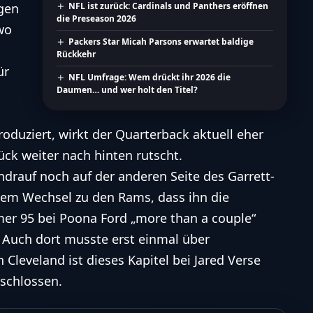
gen
NFL ist zurück: Cardinals und Panthers eröffnen
die Preseason 2026
wo
Packers Star Micah Parsons erwartet baldige
Rückkehr
ür
NFL Umfrage: Wem drückt ihr 2026 die
Daumen… und wer holt den Titel?
duziert, wirkt der Quarterback aktuell eher
ück weiter nach hinten rutscht.
drauf noch auf der anderen Seite des Garrett-
inem Wechsel zu den Rams, dass ihn die
r 95 bei Poona Ford „more than a couple“
 Auch dort musste erst einmal über
Cleveland ist dieses Kapitel bei Jared Verse
eschlossen.