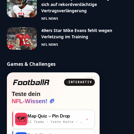
sich auf rekordverdächtige
Vertragsverlängerung
NFL NEWS
49ers Star Mike Evans fehlt wegen
Verletzung im Training
NFL NEWS
Games & Challenges
INTERAKTIV
Teste dein
NFL-Wissen! 🏈
Map Quiz – Pin Drop
🗺️
›
32 Teams · leere Karte · km-Wertung