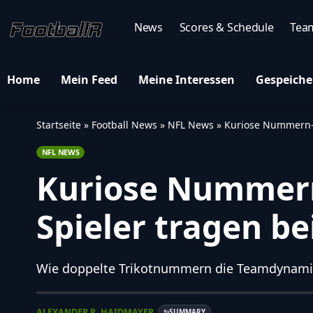
News
Scores & Schedule
Tea
Home
Mein Feed
Meine Interessen
Gespeiche
Startseite
»
Football News
»
NFL News
»
Kuriose Nummern-St
NFL NEWS
Kuriose Nummern-
Spieler tragen be
Wie doppelte Trikotnummern die Teamdynami
ALEXANDER R. HAIDMAYER
SUMMARY
✨