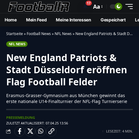
17
🔔
Aa
Home
Mein Feed
Meine Interessen
Gespeichert
L
Startseite
»
Football News
»
NFL News
»
New England Patriots & Stadt Düsseldorf eröffnen Flag Football Felder
NFL NEWS
New England Patriots &
Stadt Düsseldorf eröffnen
Flag Football Felder
Erasmus-Grasser-Gymnasium aus München gewinnt das
erste nationale U14-Finalturnier der NFL-Flag Turnierserie
PRESSEMELDUNG
ZULETZT AKTUALISIERT: 07.04.25 13:56
LESEZEIT: 4 MIN.