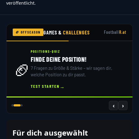
veröffentlicht.
GAMES &
CHALLENGES
Football
R.at
🏈 OFFSEASON
POSITIONS-QUIZ
FINDE DEINE POSITION!
🏈
7 Fragen zu Größe & Stärke – wir sagen dir,
welche Position zu dir passt.
→
TEST STARTEN
‹
›
Für dich ausgewählt