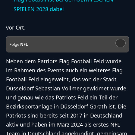
a
SPIELEN 2028 dabei
y
vor Ort.
V
Folge
NFL
i
Neben dem Patriots Flag Football Feld wurde
im Rahmen des Events auch ein weiteres Flag
d
Football Feld eingeweiht, das von der Stadt
Düsseldorf Sebastian Vollmer gewidmet wurde
e
und genau wie das Patriots Feld ein Teil der
Bezirksportanlage in Düsseldorf Garath ist. Die
o
Patriots sind bereits seit 2017 in Deutschland
aktiv und haben im März 2024 als erstes NFL
Team in Deutschland angekündigt, gemeinsam