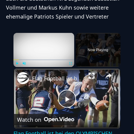
Vollmer und Markus Kuhn sowie weitere
ehemalige Patriots Spieler und Vertreter
×
Now Playing
Play
Unmute
Fullscreen
Flag Football ist bei den OLYMPISCHEN SPIELEN 2028 dabei
P
Watch on
l
Flag Football ist bei den OLYMPISCHEN