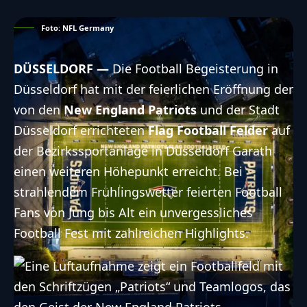
Foto: NFL Germany
DÜSSELDORF —
Die Football Begeisterung in
Düsseldorf hat mit der feierlichen Eröffnung der
von den
New England Patriots
und der Stadt
Düsseldorf errichteten
Flag Football Felder
auf
der Bezirkssportanlage in Düsseldorf Garath
einen weiteren Höhepunkt erreicht. Bei
strahlendem Frühlingswetter feierten Football
Fans von Jung bis Alt ein unvergessliches
Football Fest mit zahlreichen Highlights.