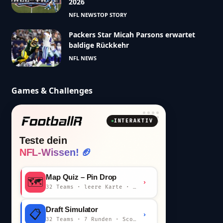
2026
NFL NEWS
TOP STORY
Packers Star Micah Parsons erwartet
baldige Rückkehr
NFL NEWS
Games & Challenges
INTERAKTIV
Teste dein
NFL-Wissen! 🏈
Map Quiz – Pin Drop
🗺️
›
32 Teams · leere Karte · km-Wertung
Draft Simulator
📋
›
32 Teams · 7 Runden · Scout-Kommentar