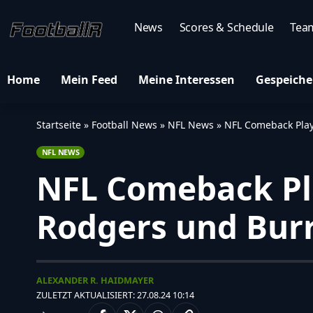
News
Scores & Schedule
Tea
Home
Mein Feed
Meine Interessen
Gespeiche
Startseite
»
Football News
»
NFL News
»
NFL Comeback Play
NFL NEWS
NFL Comeback Pla
Rodgers und Bur
ALEXANDER R. HAIDMAYER
ZULETZT AKTUALISIERT: 27.08.24 10:14