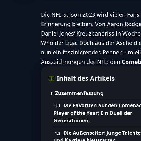
Die
NFL
-Saison 2023 wird vielen Fans 
Erinnerung bleiben. Von
Aaron Rodge
Daniel Jones‘ Kreuzbandriss in Woche 9
Who der Liga. Doch aus der Asche die
nun ein faszinierendes Rennen um ein
Auszeichnungen der
NFL
: den
Comeba
Inhalt des Artikels
Zusammenfassung
Die Favoriten auf den Comeba
Player of the Year: Ein Duell der
Generationen.
Die Außenseiter: Junge Talente
und Karriere-Neustarter.