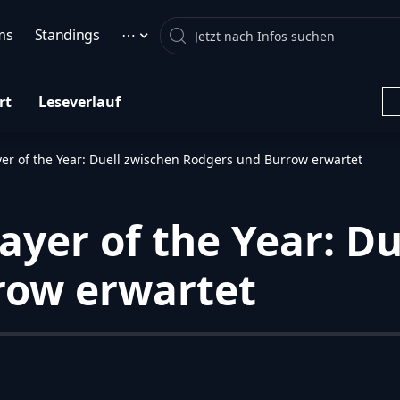
Search
ms
Standings
⋯
rt
Leseverlauf
er of the Year: Duell zwischen Rodgers und Burrow erwartet
yer of the Year: Du
row erwartet