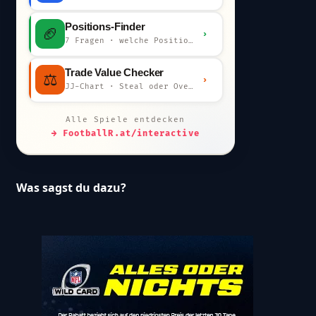
Positions-Finder
🏈
›
7 Fragen · welche Position bist du?
Trade Value Checker
⚖️
›
JJ-Chart · Steal oder Overpay?
Alle Spiele entdecken
→ FootballR.at/interactive
Was sagst du dazu?