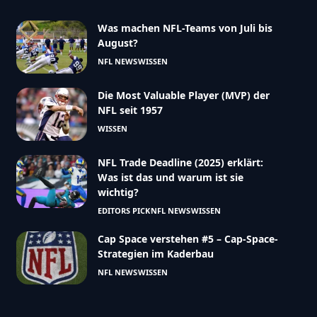
Was machen NFL-Teams von Juli bis
August?
NFL NEWS
WISSEN
Die Most Valuable Player (MVP) der
NFL seit 1957
WISSEN
NFL Trade Deadline (2025) erklärt:
Was ist das und warum ist sie
wichtig?
EDITORS PICK
NFL NEWS
WISSEN
Cap Space verstehen #5 – Cap-Space-
Strategien im Kaderbau
NFL NEWS
WISSEN