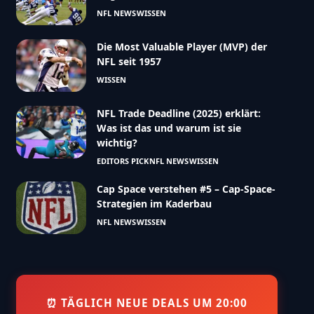
NFL NEWS
WISSEN
Die Most Valuable Player (MVP) der
NFL seit 1957
WISSEN
NFL Trade Deadline (2025) erklärt:
Was ist das und warum ist sie
wichtig?
EDITORS PICK
NFL NEWS
WISSEN
Cap Space verstehen #5 – Cap-Space-
Strategien im Kaderbau
NFL NEWS
WISSEN
⏰ TÄGLICH NEUE DEALS UM 20:00