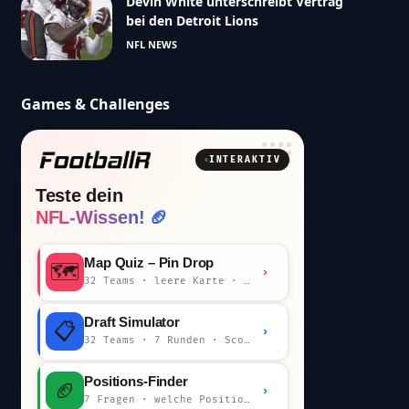
Devin White unterschreibt Vertrag
bei den Detroit Lions
NFL NEWS
Games & Challenges
INTERAKTIV
Teste dein
NFL-Wissen! 🏈
Map Quiz – Pin Drop
🗺️
›
32 Teams · leere Karte · km-Wertung
Draft Simulator
📋
›
32 Teams · 7 Runden · Scout-Kommentar
Positions-Finder
🏈
›
7 Fragen · welche Position bist du?