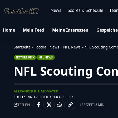
News
Scores & Schedule
Tea
Home
Mein Feed
Meine Interessen
Gespeiche
Startseite
»
Football News
»
NFL News
»
NFL Scouting Com
EDITORS PICK
NFL NEWS
NFL Scouting Co
ALEXANDER R. HAIDMAYER
ZULETZT AKTUALISIERT: 01.03.23 11:27
TEILEN
LESEZEIT: 5 MIN.