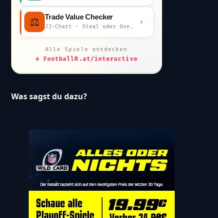
Trade Value Checker
⚖️
›
JJ-Chart · Steal oder Overpay?
Alle Spiele entdecken
→ FootballR.at/interactive
Was sagst du dazu?