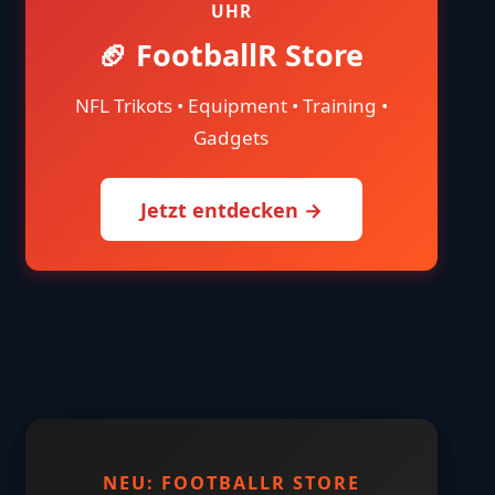
UHR
🏈 FootballR Store
NFL Trikots • Equipment • Training •
Gadgets
Jetzt entdecken →
NEU: FOOTBALLR STORE