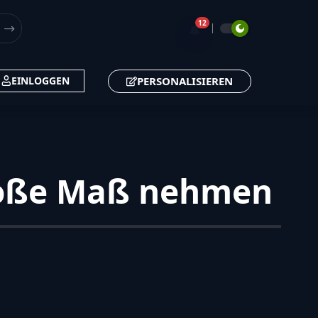
12
🔔
PERSONALISIEREN
EINLOGGEN
große Maß nehmen