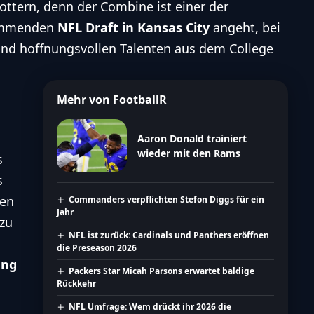
lottern, denn der
Combine
ist einer der
kommenden
NFL Draft in Kansas City
angeht, bei
nd hoffnungsvollen Talenten aus dem College
Mehr von FootballR
Aaron Donald trainiert
wieder mit den Rams
s
s
ten
Commanders verpflichten Stefon Diggs für ein
Jahr
 zu
NFL ist zurück: Cardinals und Panthers eröffnen
die Preseason 2026
ung
Packers Star Micah Parsons erwartet baldige
Rückkehr
NFL Umfrage: Wem drückt ihr 2026 die