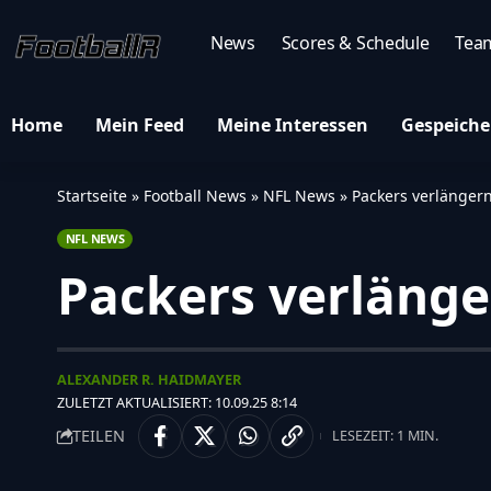
News
Scores & Schedule
Tea
Home
Mein Feed
Meine Interessen
Gespeiche
Startseite
»
Football News
»
NFL News
»
Packers verlängern
NFL NEWS
Packers verlänge
ALEXANDER R. HAIDMAYER
ZULETZT AKTUALISIERT: 10.09.25 8:14
TEILEN
LESEZEIT: 1 MIN.