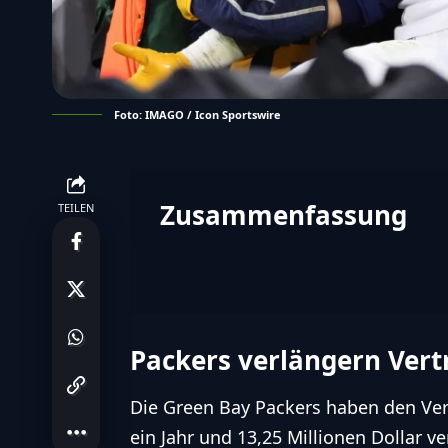
Foto: IMAGO / Icon Sportswire
Zusammenfassung
TEILEN
Zusammenfassung 
Die Green Bay Packers haben Wide
13,25 Millionen Dollar verlängert
erholt.
Packers verlängern Vert
Folge
Packers
Die Green Bay Packers haben den Ver
ein Jahr und 13,25 Millionen Dollar 