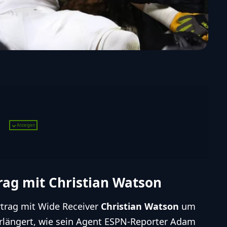
KI-generiert, Newsroom geprüft.
Anzeigen
 Receiver Christian Watson für ein Jahr und
, während er sich noch von einer Verletzung
rag mit Christian Watson
trag mit Wide Receiver
Christian Watson
um
verlängert, wie sein Agent ESPN-Reporter Adam