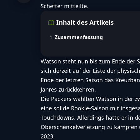
Lies den Artikel um noch mehr 
Schefter mitteilte.
Watsons Entwicklung nach der
Die Rolle von Watson im junge
Inhalt des Artikels
FootballR AI Services für barrierefreien Zugang zu den wichtigsten F
Zusammenfassung
Watson steht nun bis zum Ende der Sa
sich derzeit auf der Liste der physis
Ende der letzten Saison das Kreuzband
Jahres zurückkehren.
Die Packers wählten Watson in der zw
eine solide Rookie-Saison mit insges
Touchdowns. Allerdings hatte er in d
Oberschenkelverletzung zu kämpfen un
2023.