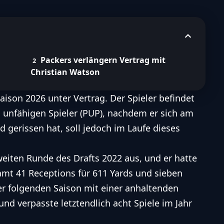
über folgende Themen zu erfahren:
 Rookie-Saison und Verletzungen
n Wide Receiver-Kader der Packers
ootball Inhalten mit Hilfe von KI.
Entdecke unsere Richtlinien zum ethischen Umgang mit
Packers verlängern Vertrag mit
Christian Watson
KI
ison 2026 unter Vertrag. Der Spieler befindet
ch unfähigen Spieler (PUP), nachdem er sich am
 gerissen hat, soll jedoch im Laufe dieses
eiten Runde des Drafts 2022 aus, und er hatte
amt 41 Receptions für 611 Yards und sieben
er folgenden Saison mit einer anhaltenden
d verpasste letztendlich acht Spiele im Jahr