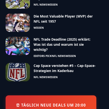
NFL NEWS
WISSEN
Die Most Valuable Player (MVP) der
NFL seit 1957
WISSEN
NFL Trade Deadline (2025) erklärt:
Was ist das und warum ist sie
wichtig?
EDITORS PICK
NFL NEWS
WISSEN
Cap Space verstehen #5 – Cap-Space-
Strategien im Kaderbau
NFL NEWS
WISSEN
⏰ TÄGLICH NEUE DEALS UM 20:00