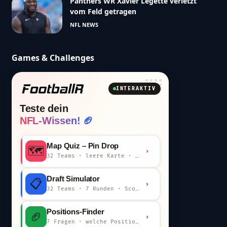
Panthers WR Xavier Legette verletzt
vom Feld getragen
NFL NEWS
Games & Challenges
INTERAKTIV
Teste dein
NFL-Wissen! 🏈
Map Quiz – Pin Drop
🗺️
›
32 Teams · leere Karte · km-Wertung
Draft Simulator
📋
›
32 Teams · 7 Runden · Scout-Kommentar
Positions-Finder
🏈
›
7 Fragen · welche Position bist du?