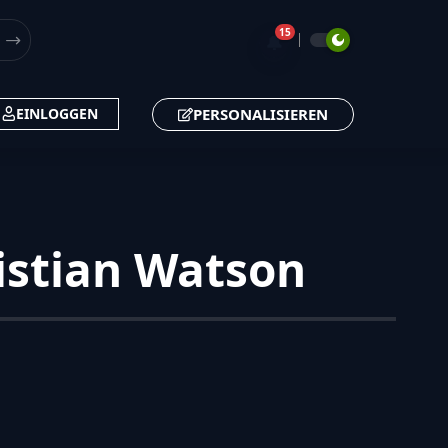
15
🔔
PERSONALISIEREN
EINLOGGEN
istian Watson