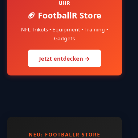
UHR
🏈 FootballR Store
NFL Trikots • Equipment • Training •
Gadgets
Jetzt entdecken →
NEU: FOOTBALLR STORE