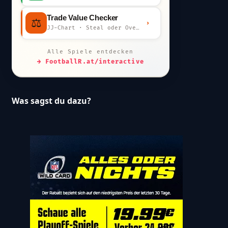
Trade Value Checker
⚖️
›
JJ-Chart · Steal oder Overpay?
Alle Spiele entdecken
→ FootballR.at/interactive
Was sagst du dazu?