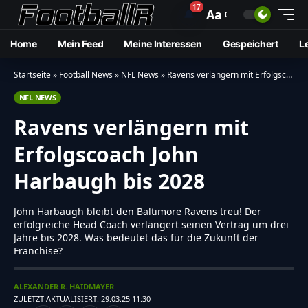
17
🔔
Aa
Home
Mein Feed
Meine Interessen
Gespeichert
L
Startseite
»
Football News
»
NFL News
»
Ravens verlängern mit Erfolgscoach John Harbaugh bis 2028
NFL NEWS
Ravens verlängern mit
Erfolgscoach John
Harbaugh bis 2028
John Harbaugh bleibt den Baltimore Ravens treu! Der
erfolgreiche Head Coach verlängert seinen Vertrag um drei
Jahre bis 2028. Was bedeutet das für die Zukunft der
Franchise?
ALEXANDER R. HAIDMAYER
ZULETZT AKTUALISIERT: 29.03.25 11:30