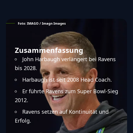
Foto: IMAGO / Imagn Images
Zusammenfassung
John Harbaugh verlängert bei Ravens
bis 2028.
Harbaugh ist seit 2008 Head Coach.
Er führte Ravens zum Super Bowl-Sieg
2012.
Ravens setzen auf Kontinuität und
Erfolg.