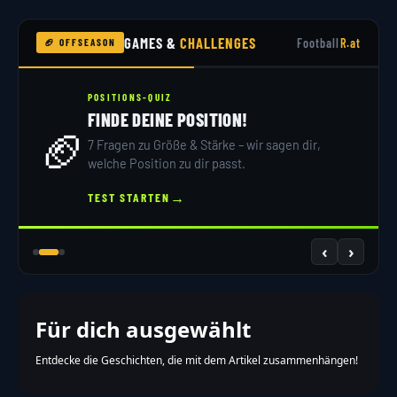
GAMES &
CHALLENGES
Football
R.at
🏈 OFFSEASON
POSITIONS-QUIZ
FINDE DEINE POSITION!
🏈
7 Fragen zu Größe & Stärke – wir sagen dir,
welche Position zu dir passt.
→
TEST STARTEN
‹
›
Für dich ausgewählt
Entdecke die Geschichten, die mit dem Artikel zusammenhängen!