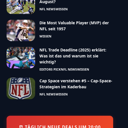
August?
NFL NEWS
WISSEN
Die Most Valuable Player (MVP) der
NFL seit 1957
WISSEN
NFL Trade Deadline (2025) erklärt:
Was ist das und warum ist sie
wichtig?
EDITORS PICK
NFL NEWS
WISSEN
Cap Space verstehen #5 – Cap-Space-
Strategien im Kaderbau
NFL NEWS
WISSEN
⏰ TÄGLICH NEUE DEALS UM 20:00