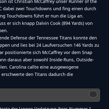
son ist Christian McCaffrey unser Runner of the
C dabei zwei Touchdowns und fing einen durch
ing Touchdowns führt er nun die Liga an.
muss er sich knapp Dalvin Cook (894 Yards) von
ben.
elende Defense der Tennessee Titans konnte den
pen und lies bei 24 Laufversuchen 146 Yards zu
war positionierte sich McCaffrey vor dem Snap
ann daraus aber sowohl Inside-Runs, Outside-
len. Carolina callte eine ausgewogene
 erschwerte den Titans dadurch die
 trotz der langen Verletzung ihres Nummer 1