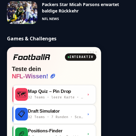
Packers Star Micah Parsons erwartet
baldige Rückkehr
NFL NEWS
Games & Challenges
INTERAKTIV
Teste dein
NFL-Wissen! 🏈
Map Quiz – Pin Drop
🗺️
›
32 Teams · leere Karte · km-Wertung
Draft Simulator
📋
›
32 Teams · 7 Runden · Scout-Kommentar
Positions-Finder
🏈
›