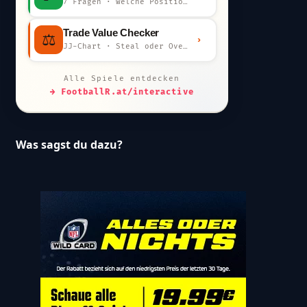
7 Fragen · welche Position bist du?
Trade Value Checker
⚖️
›
JJ-Chart · Steal oder Overpay?
Alle Spiele entdecken
→ FootballR.at/interactive
Was sagst du dazu?