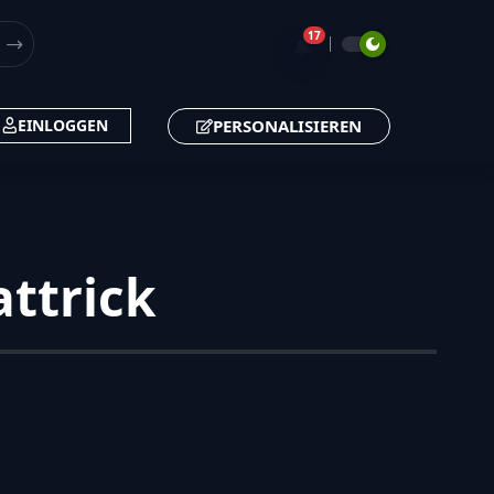
17
🔔
PERSONALISIEREN
EINLOGGEN
ttrick