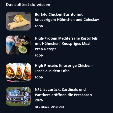
Das solltest du wissen
Buffalo Chicken Burrito mit
knusprigem Hähnchen und Coleslaw
FOOD
High-Protein Mediterrane Kartoffeln
mit Hähnchen! Knuspriges Meal-
Prep-Rezept
FOOD
High Protein: Knusprige Chicken-
Tacos aus dem Ofen
FOOD
NFL ist zurück: Cardinals und
Panthers eröffnen die Preseason
2026
NFL NEWS
TOP STORY