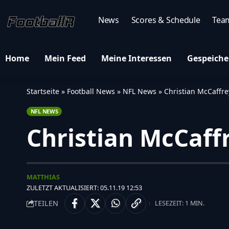
News
Scores & Schedule
Tea
Home
Mein Feed
Meine Interessen
Gespeiche
Startseite
»
Football News
»
NFL News
»
Christian McCaffre
NFL NEWS
Christian McCaff
MATTHIAS
ZULETZT AKTUALISIERT: 05.11.19 12:53
TEILEN
LESEZEIT: 1 MIN.