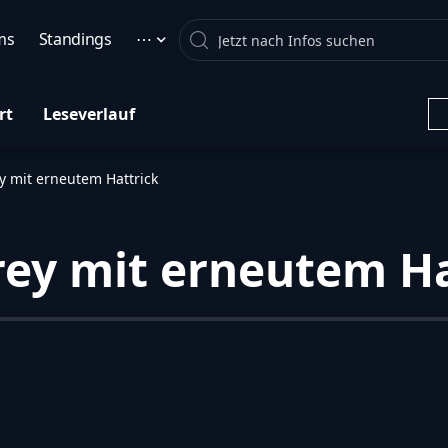
Search
ms
Standings
⋯
rt
Leseverlauf
y mit erneutem Hattrick
rey mit erneutem Ha