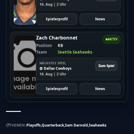
16. Aug | 2 Uhr
Spielerprofil
News
Zach Charbonnet
AKTIV
Position
RB
Team
Seattle Seahawks
NÄCHSTES SPIEL
Zum Spiel
@ Dallas Cowboys
16. Aug | 2 Uhr
Spielerprofil
News
THEMEN:
Playoffs
Quarterback
Sam Darnold
Seahawks