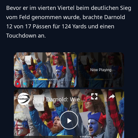
Bevor er im vierten Viertel beim deutlichen Sieg
vom Feld genommen wurde, brachte Darnold
12 von 17 Pässen für 124 Yards und einen
Touchdown an.
×
Video Player is loading.
Now Playing
Play
Unmute
Fullscreen
Sam Darnold: Wie der Vikings-Quarterback die NFL berrascht
Play