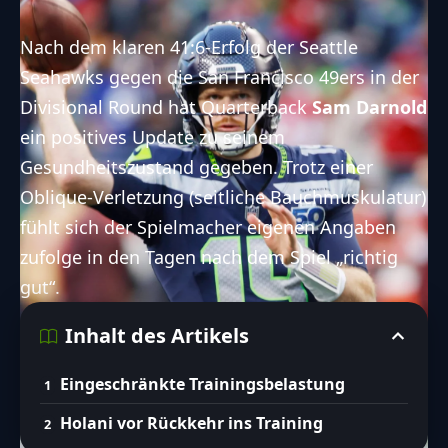
Nach dem klaren
41:6-Erfolg
der Seattle
Seahawks gegen die San Francisco 49ers in der
Divisional Round hat Quarterback
Sam Darnold
ein positives Update zu seinem
Gesundheitszustand gegeben. Trotz einer
Oblique-Verletzung (seitliche Bauchmuskulatur)
fühlt sich der Spielmacher eigenen Angaben
zufolge in den Tagen nach dem Spiel „richtig
gut“.
Inhalt des Artikels
Eingeschränkte Trainingsbelastung
Holani vor Rückkehr ins Training