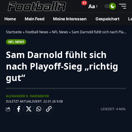
17
🔔
Aa
Home
Mein Feed
Meine Interessen
Gespeichert
L
Startseite
»
Football News
»
NFL News
»
Sam Darnold fühlt sich nach Playoff-Sieg „richtig gut“
NFL NEWS
Sam Darnold fühlt sich
nach Playoff-Sieg „richtig
gut“
ALEXANDER R. HAIDMAYER
ZULETZT AKTUALISIERT: 22.01.26 9:08
LESEZEIT: 4 MIN.