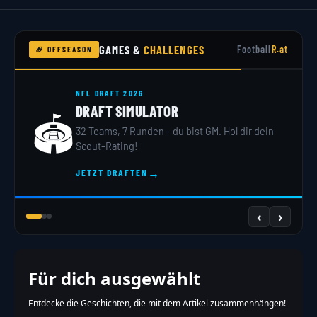
GAMES &
CHALLENGES
Football
R.at
🏈 OFFSEASON
NFL DRAFT 2026
DRAFT SIMULATOR
🏟️

32 Teams, 7 Runden – du bist GM. Hol dir dein
Scout-Rating!
→
JETZT DRAFTEN
‹
›
Für dich ausgewählt
Entdecke die Geschichten, die mit dem Artikel zusammenhängen!