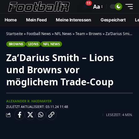
11
🔔
Aa
Home
Mein Feed
Meine Interessen
Gespeichert
L
Startseite
»
Football News
»
NFL News
»
Team
»
Browns
»
Za’Darius Smith – Lions und Browns vor möglichem Trade-Coup
BROWNS
LIONS
NFL NEWS
Za’Darius Smith – Lions
und Browns vor
möglichem Trade-Coup
ALEXANDER R. HAIDMAYER
ZULETZT AKTUALISIERT: 03.11.24 11:48
LESEZEIT: 4 MIN.