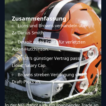
Zusammenfassung
Lions und Browns verhandeln über
Za'Darius Smith.
Detroit sucht Ersatz für verletzten
Aidan Hutchinson.
Smith's günstiger Vertrag passt in
Lions' Salary Cap.
Browns streben Verjüngung und
Draft-Picks an.
In der
NFL
bahnt sich ein spannender Trade an,