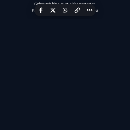
Gebrauch hinaus ist nicht gestattet.
Partner:
Haidmayer IT
|
We Care 4 You
×
Now Playing
Play Video
Ravens vs. Chiefs: Roquan Smith verspricht Spektakel zum NFL-Saisonauftakt
Play
Watch on