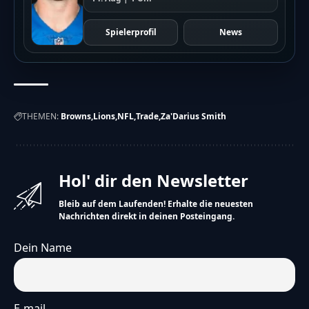
Die Lions und Browns sprechen miteinander.
Sie müssen sich einigen, ob Smith wechselt.
Spielerprofil
News
Viele Fans sind gespannt, was passieren wird.
Hinweis
Die vereinfachte Version dieses Artikels wurde
künstlich erzeugt und wird stetig weiterentwickelt.
THEMEN:
Browns
Lions
NFL
Trade
Za'Darius Smith
Wir freuen uns über
dein Feedback
.
Hol' dir den Newsletter
Bleib auf dem Laufenden! Erhalte die neuesten
Nachrichten direkt in deinen Posteingang.
Dein Name
E-mail