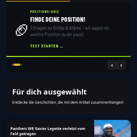
POSITIONS-QUIZ
FINDE DEINE POSITION!
🏈
7 Fragen zu Größe & Stärke – wir sagen dir,
welche Position zu dir passt.
→
TEST STARTEN
‹
›
Für dich ausgewählt
Entdecke die Geschichten, die mit dem Artikel zusammenhängen!
Panthers WR Xavier Legette verletzt vom
Feld getragen