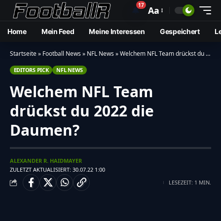
17
🔔
Aa
Home
Mein Feed
Meine Interessen
Gespeichert
L
Startseite
»
Football News
»
NFL News
»
Welchem NFL Team drückst du 2022 die Daumen?
EDITORS PICK
NFL NEWS
Welchem NFL Team
drückst du 2022 die
Daumen?
ALEXANDER R. HAIDMAYER
ZULETZT AKTUALISIERT: 30.07.22 1:00
LESEZEIT: 1 MIN.