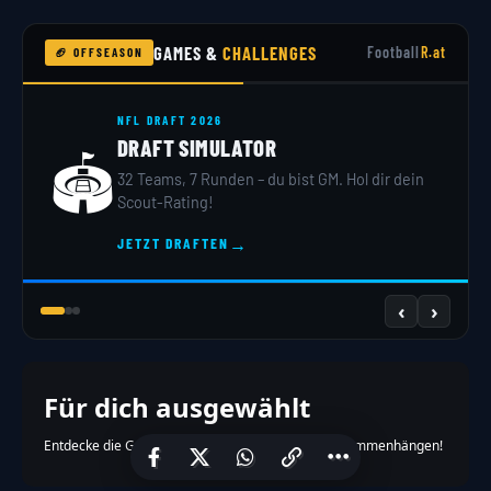
GAMES &
CHALLENGES
Football
R.at
🏈 OFFSEASON
NFL DRAFT 2026
DRAFT SIMULATOR
🏟️
32 Teams, 7 Runden – du bist GM. Hol dir dein
Scout-Rating!
→
JETZT DRAFTEN
‹
›
Für dich ausgewählt
Entdecke die Geschichten, die mit dem Artikel zusammenhängen!