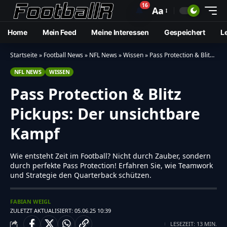
16
🔔
Aa
Home
Mein Feed
Meine Interessen
Gespeichert
L
Startseite
»
Football News
»
NFL News
»
Wissen
»
Pass Protection & Blitz Pickups: Der unsichtbare Kampf
NFL NEWS
WISSEN
Pass Protection & Blitz
Pickups: Der unsichtbare
Kampf
Wie entsteht Zeit im Football? Nicht durch Zauber, sondern
durch perfekte Pass Protection! Erfahren Sie, wie Teamwork
und Strategie den Quarterback schützen.
FABIAN WEIGL
ZULETZT AKTUALISIERT: 05.06.25 10:39
LESEZEIT: 13 MIN.