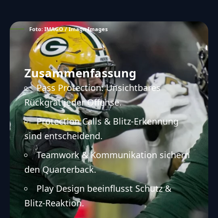
Foto: IMAGO / Imagn Images
Zusammenfassung
Pass Protection: Unsichtbares
Rückgrat jeder Offense.
Protection Calls & Blitz-Erkennung
sind entscheidend.
Teamwork & Kommunikation sichern
den Quarterback.
Play Design beeinflusst Schutz &
Blitz-Reaktion.