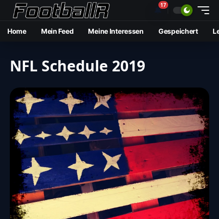
17
🔔
Home
Mein Feed
Meine Interessen
Gespeichert
L
NFL Schedule 2019