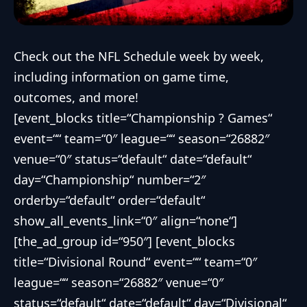
Check out the NFL Schedule week by week,
including information on game time,
outcomes, and more!
[event_blocks title=“Championship ? Games“
event=““ team=“0″ league=““ season=“26882″
venue=“0″ status=“default“ date=“default“
day=“Championship“ number=“2″
orderby=“default“ order=“default“
show_all_events_link=“0″ align=“none“]
[the_ad_group id=“950″] [event_blocks
title=“Divisional Round“ event=““ team=“0″
league=““ season=“26882″ venue=“0″
status=“default“ date=“default“ day=“Divisional“