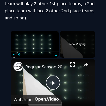
team will play 2 other 1st place teams, a 2nd
place team will face 2 other 2nd place teams,
and so on).
×
Now Playing
Play
Unmute
Fullscreen
Regular Season 2023 – Diese 6 NFL Teams haben in Woche 7 ihre BYE Week
Play
Watch on
Video