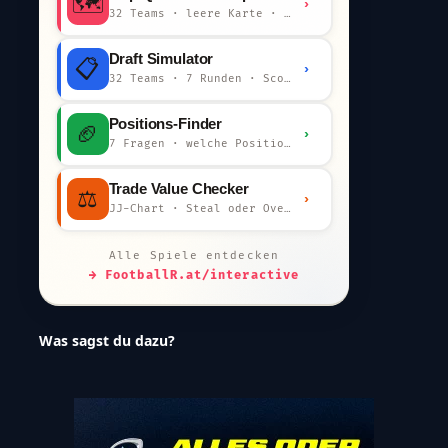
🗺️
›
32 Teams · leere Karte · km-Wertung
Draft Simulator
📋
›
32 Teams · 7 Runden · Scout-Kommentar
Positions-Finder
🏈
›
7 Fragen · welche Position bist du?
Trade Value Checker
⚖️
›
JJ-Chart · Steal oder Overpay?
Alle Spiele entdecken
→ FootballR.at/interactive
Was sagst du dazu?