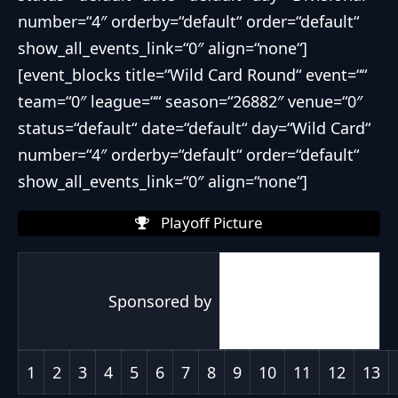
number=“4″ orderby=“default“ order=“default“
show_all_events_link=“0″ align=“none“]
[event_blocks title=“Wild Card Round“ event=““
team=“0″ league=““ season=“26882″ venue=“0″
status=“default“ date=“default“ day=“Wild Card“
number=“4″ orderby=“default“ order=“default“
show_all_events_link=“0″ align=“none“]
Playoff Picture
[the_ad_placement
Sponsored by
id=“gameday-
sponsor“]
1
2
3
4
5
6
7
8
9
10
11
12
13