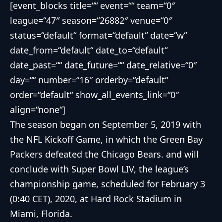
[event_blocks title=““ event=““ team=“0″
league=“47″ season=“26882″ venue=“0″
status=“default“ format=“default“ date=“w“
date_from=“default“ date_to=“default“
date_past=““ date_future=““ date_relative=“0″
day=““ number=“16″ orderby=“default“
order=“default“ show_all_events_link=“0″
align=“none“]
The season began on September 5, 2019 with
the NFL Kickoff Game, in which the Green Bay
Packers defeated the Chicago Bears. and will
conclude with Super Bowl LIV, the league’s
championship game, scheduled for February 3
(0:40 CET), 2020, at Hard Rock Stadium in
Miami, Florida.