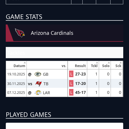
GAME STATS
Arizona Cardinals
Tackles
Datum
vs.
Result
Tckl
Solo
Sck
L
27-23
1
0
0
@
GB
19.10.2025
L
17-20
1
0
0
vs
TB
30.11.2025
L
45-17
1
0
0
@
LAR
07.12.2025
PLAYED GAMES
19.10.2025
22:25