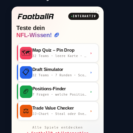
INTERAKTIV
Teste dein
NFL-Wissen! 🏈
Map Quiz – Pin Drop
🗺️
›
32 Teams · leere Karte · km-Wertung
Draft Simulator
📋
›
32 Teams · 7 Runden · Scout-Kommentar
Positions-Finder
🏈
›
7 Fragen · welche Position bist du?
Trade Value Checker
⚖️
›
JJ-Chart · Steal oder Overpay?
Alle Spiele entdecken