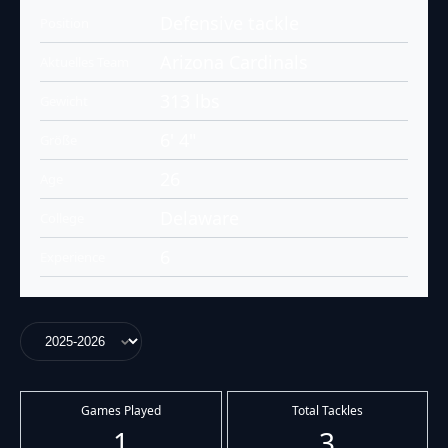
Defensive tackle
Position
Arizona Cardinals
Aktuelles Team
313 lbs
Gewicht
6' 4"
Größe
26
Age
Delaware
College
6
Experience
Games Played
Total Tackles
1
3