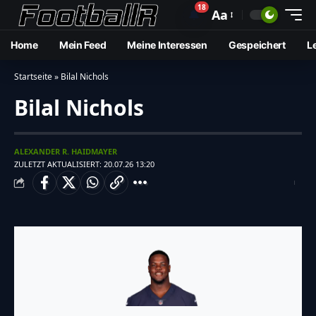
18
🔔
Aa
Home
Mein Feed
Meine Interessen
Gespeichert
L
Startseite
»
Bilal Nichols
Bilal Nichols
ALEXANDER R. HAIDMAYER
ZULETZT AKTUALISIERT: 20.07.26 13:20