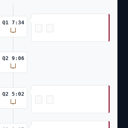
Field Goal
Q1 7:34
0
3
-
Chad Ryland 32 Yd Field Goal
Q2 9:06
Field Goal
Q2 5:02
3
6
-
Chad Ryland 40 Yd Field Goal
Touchdown