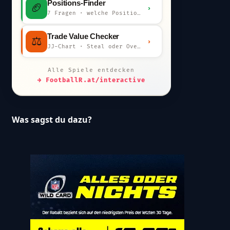
Positions-Finder
🏈
›
7 Fragen · welche Position bist du?
Trade Value Checker
⚖️
›
JJ-Chart · Steal oder Overpay?
Alle Spiele entdecken
→ FootballR.at/interactive
Was sagst du dazu?