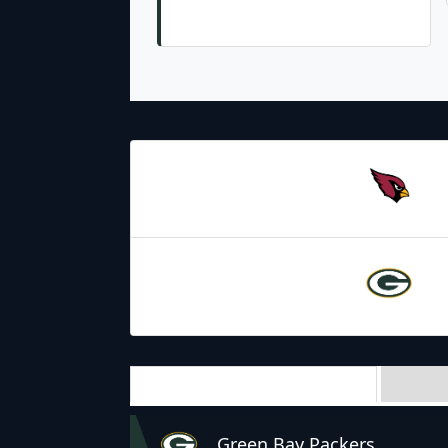
Josh Jacobs 1 Yd Rush (Lucas
Havrisik Kick)
13.10.2024
19:00
Arizona
Cardinals
29.10.2021
2:20
Green Bay
Packers
Team Stats
Green Bay Packers