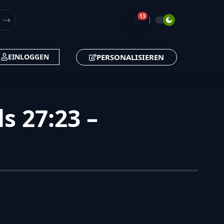
13
🔔
PERSONALISIEREN
EINLOGGEN
s 27:23 –