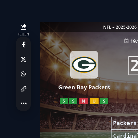
NFL – 2025-2026
TEILEN
19.
Green Bay Packers
S
S
N
U
S
Packers
Cardina