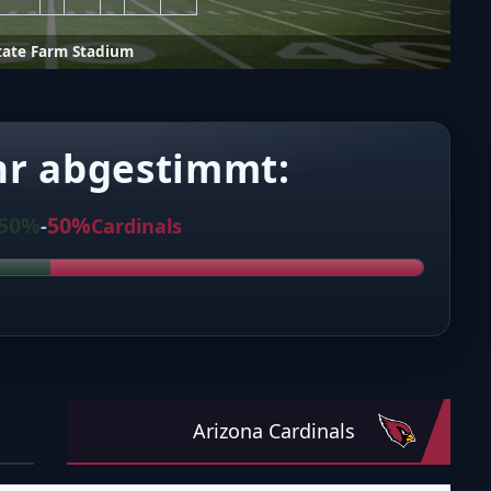
tate Farm Stadium
hr abgestimmt:
50%
50%
-
Cardinals
Arizona Cardinals