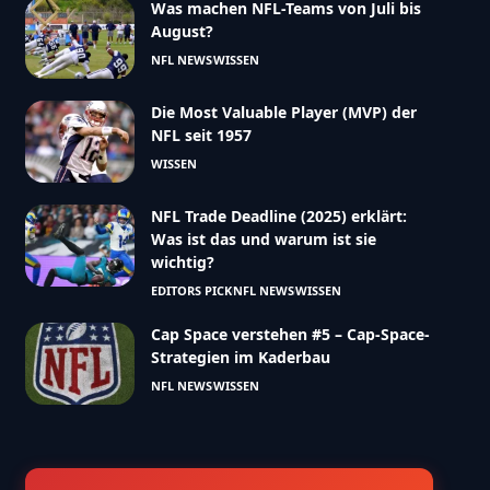
Was machen NFL-Teams von Juli bis
August?
NFL NEWS
WISSEN
Die Most Valuable Player (MVP) der
NFL seit 1957
WISSEN
NFL Trade Deadline (2025) erklärt:
Was ist das und warum ist sie
wichtig?
EDITORS PICK
NFL NEWS
WISSEN
Cap Space verstehen #5 – Cap-Space-
Strategien im Kaderbau
NFL NEWS
WISSEN