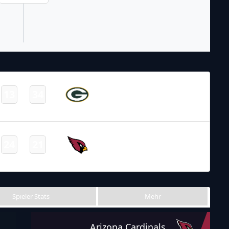
NFL 2024-2025
/
Regular Season
/
Week6
Green Bay
13
34
-
Packers
Final
NFL 2021-2022
/
Regular Season
/
Week8
Arizona
24
21
-
Cardinals
Final
Spieler Stats
Mehr
Arizona Cardinals