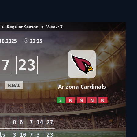
>
Regular Season
>
Week: 7
10.2025
22:25
27
23
FINAL
Arizona Cardinals
S
N
N
N
N
0
6
7
14
27
ls
3
10
7
3
23