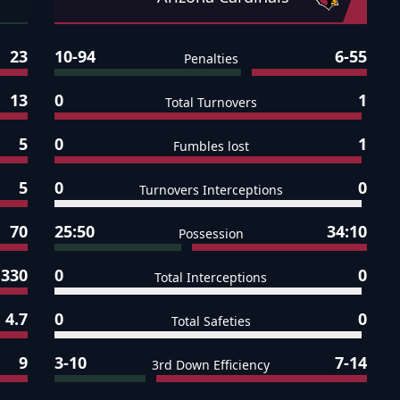
23
10-94
6-55
Penalties
13
0
1
Total Turnovers
5
0
1
Fumbles lost
5
0
0
Turnovers Interceptions
70
25:50
34:10
Possession
330
0
0
Total Interceptions
4.7
0
0
Total Safeties
9
3-10
7-14
3rd Down Efficiency