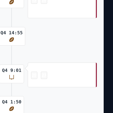
-
Trey McBride 12 Yd pass from
Jacoby Brissett (Chad Ryland Kick)
Q4 14:55
Field Goal
Q4 9:01
20
23
-
Chad Ryland 39 Yd Field Goal
Q4 1:50