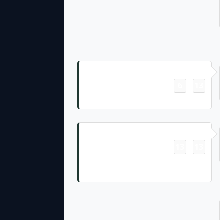
Field Goal
6
13
-
Lucas Havrisik 61 Yd Field Goal
Touchdown
13
13
-
Josh Jacobs 7 Yd Rush (Lucas
Havrisik Kick)