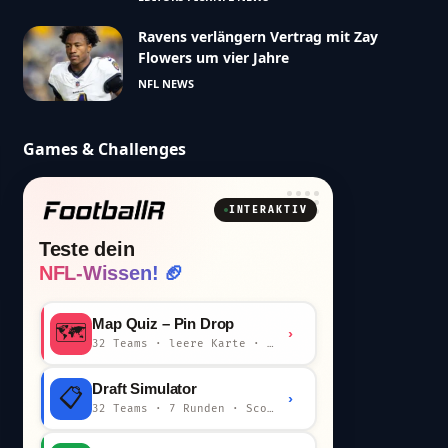
Ravens verlängern Vertrag mit Zay
Flowers um vier Jahre
NFL NEWS
Games & Challenges
INTERAKTIV
Teste dein
NFL-Wissen! 🏈
Map Quiz – Pin Drop
🗺️
›
32 Teams · leere Karte · km-Wertung
Draft Simulator
📋
›
32 Teams · 7 Runden · Scout-Kommentar