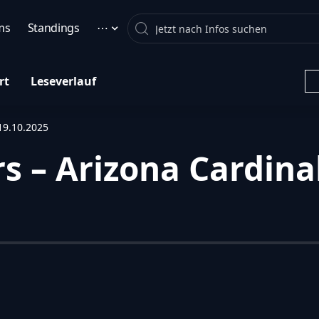
Search
ms
Standings
⋯
rt
Leseverlauf
19.10.2025
 – Arizona Cardinal