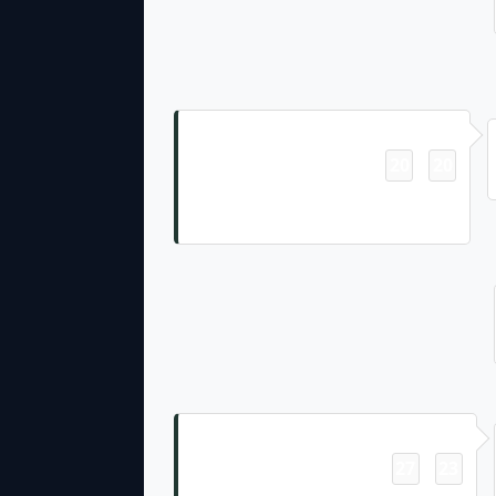
Touchdown
20
20
-
Tucker Kraft 7 Yd pass from Jordan
Love (Lucas Havrisik Kick)
Touchdown
27
23
-