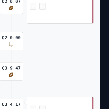
Q2 0:07
3
13
-
Trey McBride 15 Yd pass from
Jacoby Brissett (Chad Ryland Kick)
Q2 0:00
Q3 9:47
Touchdown
Q3 4:17
13
20