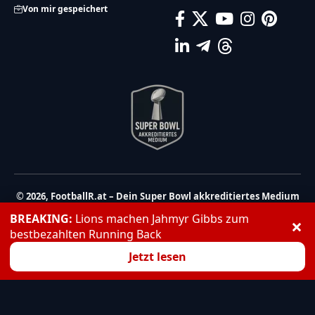
Von mir gespeichert
© 2026, FootballR.at – Dein Super Bowl akkreditiertes Medium
| Alexander Haidmayer IT | Alle Rechte vorbehalten
BREAKING:
Lions machen Jahmyr Gibbs zum
×
Nutzung ausschließlich für den privaten Eigenbedarf. Eine
bestbezahlten Running Back
Weiterverwendung und Reproduktion über den persönlichen
Jetzt lesen
Gebrauch hinaus ist nicht gestattet.
Partner:
Haidmayer IT
|
We Care 4 You