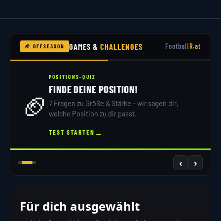
GAMES &
CHALLENGES
Football
R.at
🏈 OFFSEASON
POSITIONS-QUIZ
FINDE DEINE POSITION!
🏈
7 Fragen zu Größe & Stärke – wir sagen dir,
welche Position zu dir passt.
→
TEST STARTEN
‹
›
Für dich ausgewählt