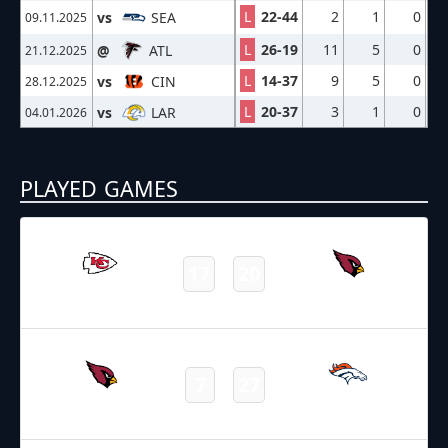
L
22-44
2
1
0
vs
SEA
09.11.2025
L
26-19
11
5
0
@
ATL
21.12.2025
L
14-37
9
5
0
vs
CIN
28.12.2025
L
20-37
3
1
0
vs
LAR
04.01.2026
PLAYED GAMES
10.08.2025
2:00
NFL – 2025-2026
/
Preseason
/
Week1
17
20
Chiefs
Cardinals
Final
17.08.2025
3:30
NFL – 2025-2026
/
Preseason
/
Week2
7
27
Cardinals
Broncos
Final