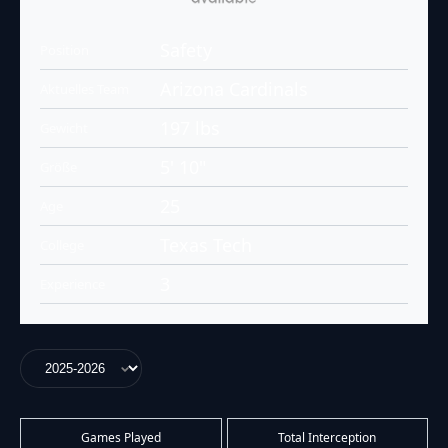
Safety
Position
Arizona Cardinals
Aktuelles Team
197 lbs
Gewicht
5' 10"
Größe
25
Age
Texas Tech
College
3
Experience
Games Played
Total Interception