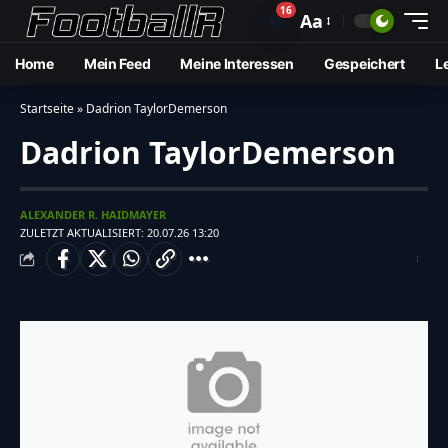
16
🔔
Aa
Home
Mein Feed
Meine Interessen
Gespeichert
L
Startseite
»
Dadrion TaylorDemerson
Dadrion TaylorDemerson
ALEXANDER R. HAIDMAYER
ZULETZT AKTUALISIERT: 20.07.26 13:20