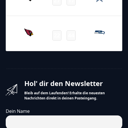
27
17
Cardinals
Cowboys
Final
09.11.2025
22:05
NFL – 2025-2026
/
Regular Season
/
Week10
22
44
Cardinals
Seahawks
Final
Hol' dir den Newsletter
Bleib auf dem Laufenden! Erhalte die neuesten
Nachrichten direkt in deinen Posteingang.
Dein Name