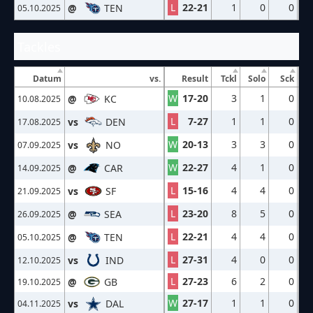
L
22-21
1
0
0
@
TEN
05.10.2025
Tackles
Datum
vs.
Result
Tckl
Solo
Sck
W
17-20
3
1
0
@
KC
10.08.2025
L
7-27
1
1
0
vs
DEN
17.08.2025
W
20-13
3
3
0
vs
NO
07.09.2025
W
22-27
4
1
0
@
CAR
14.09.2025
L
15-16
4
4
0
vs
SF
21.09.2025
L
23-20
8
5
0
@
SEA
26.09.2025
L
22-21
4
4
0
@
TEN
05.10.2025
L
27-31
4
0
0
vs
IND
12.10.2025
L
27-23
6
2
0
@
GB
19.10.2025
W
27-17
1
1
0
vs
DAL
04.11.2025