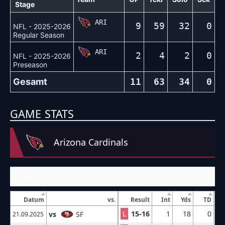
Stage
ARI
9
59
32
0
NFL - 2025-2026
Regular Season
ARI
2
4
2
0
NFL - 2025-2026
Preseason
Gesamt
11
63
34
0
GAME STATS
Arizona Cardinals
Interceptions
Datum
vs.
Result
Int
Yds
TD
L
15-16
1
18
0
vs
SF
21.09.2025