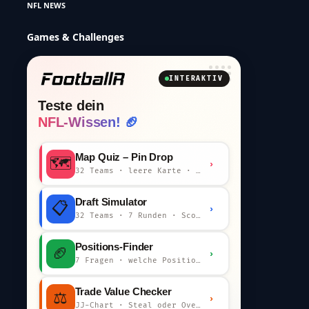
NFL NEWS
Games & Challenges
INTERAKTIV
Teste dein
NFL-Wissen! 🏈
Map Quiz – Pin Drop
🗺️
›
32 Teams · leere Karte · km-Wertung
Draft Simulator
📋
›
32 Teams · 7 Runden · Scout-Kommentar
Positions-Finder
🏈
›
7 Fragen · welche Position bist du?
Trade Value Checker
⚖️
›
JJ-Chart · Steal oder Overpay?