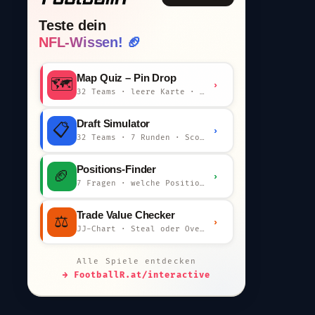
Teste dein
NFL-Wissen! 🏈
Map Quiz – Pin Drop
🗺️
›
32 Teams · leere Karte · km-Wertung
Draft Simulator
📋
›
32 Teams · 7 Runden · Scout-Kommentar
Positions-Finder
🏈
›
7 Fragen · welche Position bist du?
Trade Value Checker
⚖️
›
JJ-Chart · Steal oder Overpay?
Alle Spiele entdecken
→ FootballR.at/interactive