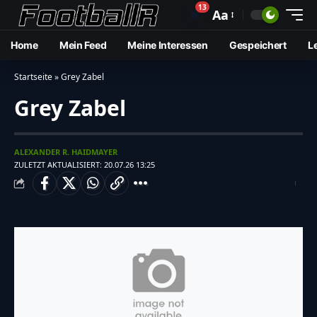
13
🔔
Aa
Home
Mein Feed
Meine Interessen
Gespeichert
L
Startseite
»
Grey Zabel
Grey Zabel
ALEXANDER R. HAIDMAYER
ZULETZT AKTUALISIERT: 20.07.26 13:25