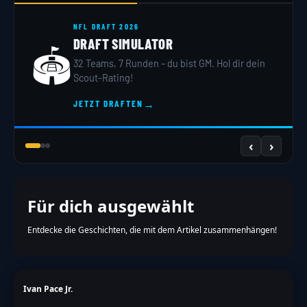
NFL DRAFT 2026
DRAFT SIMULATOR
🏟️
32 Teams, 7 Runden – du bist GM. Hol dir dein
Scout-Rating!
→
JETZT DRAFTEN
‹
›
Für dich ausgewählt
Entdecke die Geschichten, die mit dem Artikel zusammenhängen!
Ivan Pace Jr.