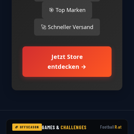
🎯 Top Marken
🚀 Schneller Versand
Jetzt Store
entdecken →
GAMES &
CHALLENGES
Football
R.at
🏈 OFFSEASON