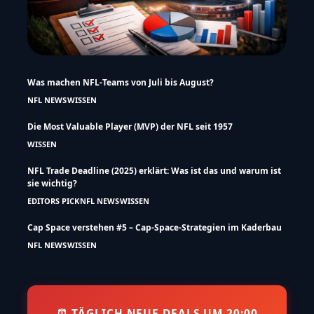
Was machen NFL-Teams von Juli bis August?
NFL NEWS
WISSEN
Die Most Valuable Player (MVP) der NFL seit 1957
WISSEN
NFL Trade Deadline (2025) erklärt: Was ist das und warum ist
sie wichtig?
EDITORS PICK
NFL NEWS
WISSEN
Cap Space verstehen #5 – Cap-Space-Strategien im Kaderbau
NFL NEWS
WISSEN
⏰ TÄGLICH NEUE DEALS UM 20:00