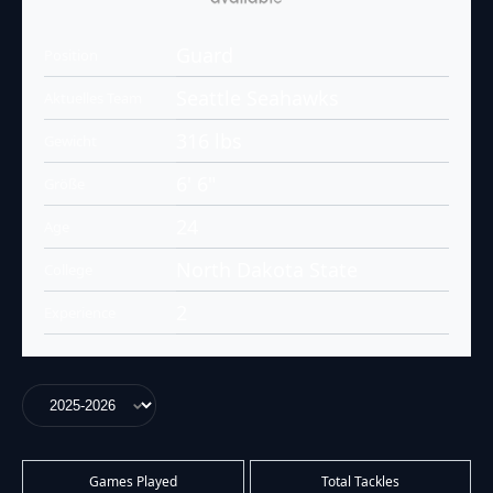
Guard
Position
Seattle Seahawks
Aktuelles Team
316 lbs
Gewicht
6' 6"
Größe
24
Age
North Dakota State
College
2
Experience
Games Played
Total Tackles