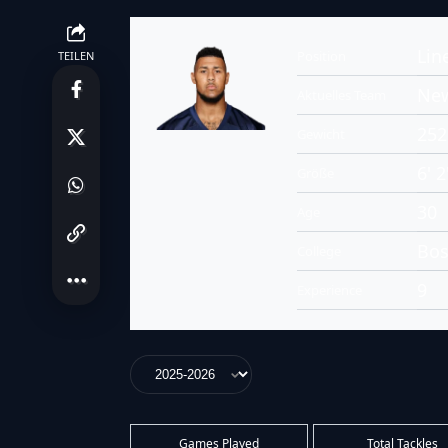
Lin
Position
TEILEN
New
Aktuelles Team
252
Gewicht
6' 2
Größe
30
Age
Bos
College
9
Experience
Games Played
Total Tackles