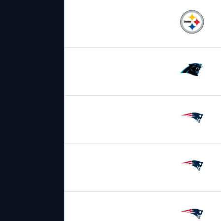
21.09.2025
19:00
Pittsburgh
Steelers
28.09.2025
19:00
Carolina
Panthers
06.10.2025
2:20
New England
Patriots
12.10.2025
19:00
New England
Patriots
19.10.2025
19:00
New England
Patriots