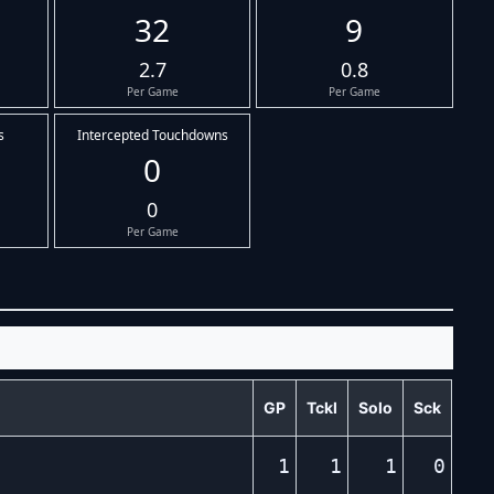
32
9
2.7
0.8
Per Game
Per Game
s
Intercepted Touchdowns
0
0
Per Game
GP
Tckl
Solo
Sck
1
1
1
0