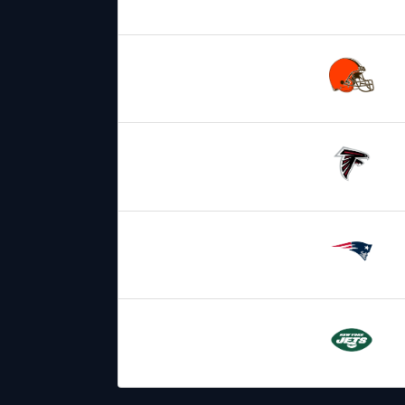
26.10.2025
18:00
Cleveland
Browns
02.11.2025
19:00
Atlanta
Falcons
09.11.2025
19:00
New England
Patriots
14.11.2025
2:15
New York
Jets