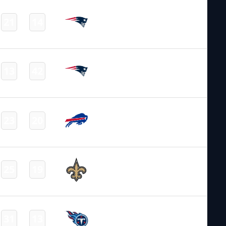
NFL – 2025-2026
/
Regular Season
/
Week3
New England
21
14
-
Patriots
Final
NFL – 2025-2026
/
Regular Season
/
Week4
New England
13
42
-
Patriots
Final
NFL – 2025-2026
/
Regular Season
/
Week5
Buffalo
23
20
-
Bills
Final
NFL – 2025-2026
/
Regular Season
/
Week6
New Orleans
25
19
-
Saints
Final
NFL – 2025-2026
/
Regular Season
/
Week7
Tennessee
31
13
-
Titans