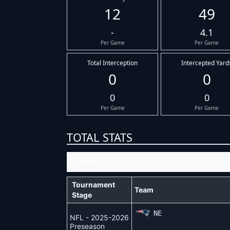
12
49
-
4.1
Per Game
Per Game
Total Interception
Intercepted Yard
0
0
0
0
Per Game
Per Game
TOTAL STATS
Tackles
Tournament
Team
Stage
NE
NFL - 2025-2026
Preseason