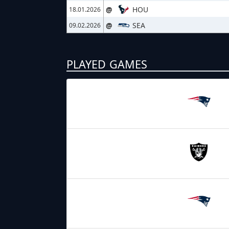
@
HOU
18.01.2026
@
SEA
09.02.2026
PLAYED GAMES
16.08.2025
19:00
New England
Patriots
07.09.2025
19:00
Las Vegas
Raiders
14.09.2025
19:00
New England
Patriots