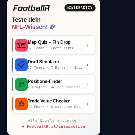
INTERAKTIV
Teste dein
NFL-Wissen! 🏈
Map Quiz – Pin Drop
🗺️
›
32 Teams · leere Karte · km-Wertung
Draft Simulator
📋
›
32 Teams · 7 Runden · Scout-Kommentar
Positions-Finder
🏈
›
7 Fragen · welche Position bist du?
Trade Value Checker
⚖️
›
JJ-Chart · Steal oder Overpay?
Alle Spiele entdecken
→ FootballR.at/interactive