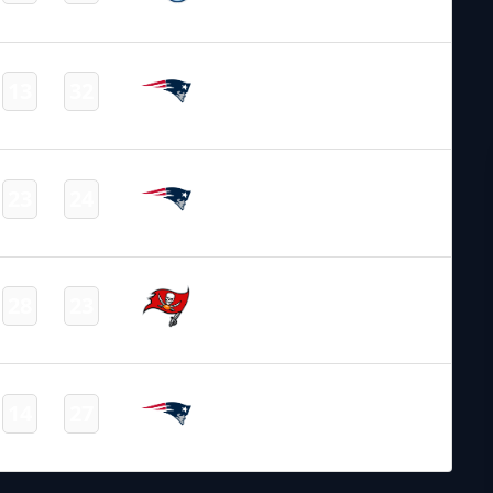
Final
NFL – 2025-2026
/
Regular Season
/
Week8
New England
13
32
-
Patriots
Final
NFL – 2025-2026
/
Regular Season
/
Week9
New England
23
24
-
Patriots
Final
NFL – 2025-2026
/
Regular Season
/
Week10
Tampa Bay
28
23
-
Buccaneers
Final
NFL – 2025-2026
/
Regular Season
/
Week11
New England
14
27
-
Patriots
Final