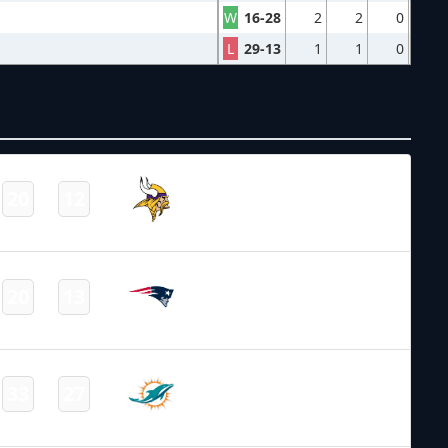
W
16-28
2
2
0
L
29-13
1
1
0
NFL – 2025-2026
/
Preseason
/
Week2
Minnesota
20
12
-
Vikings
Final
NFL – 2025-2026
/
Regular Season
/
Week1
New England
20
13
-
Patriots
Final
NFL – 2025-2026
/
Regular Season
/
Week2
Miami
33
27
-
Dolphins
Final