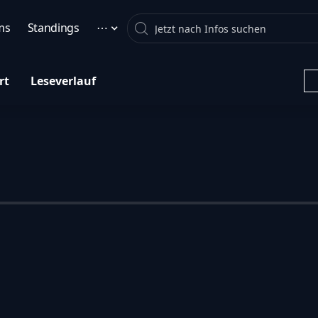
Search
ms
Standings
⋯
rt
Leseverlauf