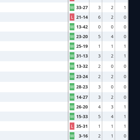
W
33-27
3
2
1
L
21-14
6
2
0
W
13-42
0
0
0
W
23-20
5
4
0
W
25-19
1
1
1
W
31-13
3
2
1
W
13-32
2
0
0
W
23-24
2
2
0
W
28-23
3
0
0
W
14-27
3
2
0
W
26-20
4
3
1
W
15-33
5
4
1
L
35-31
1
1
1
W
3-16
2
1
0