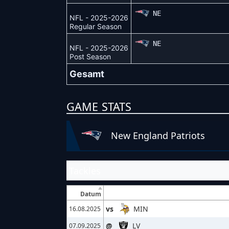
NE
NFL - 2025-2026
Regular Season
NE
NFL - 2025-2026
Post Season
Gesamt
GAME STATS
New England Patriots
Tackles
Datum
vs
MIN
16.08.2025
@
LV
07.09.2025