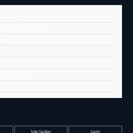
ebacker
 England Patriots
 lbs
"
ton College
Solo Tackles
Sacks