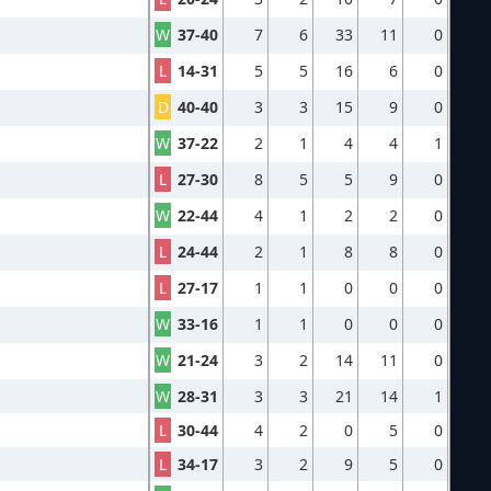
W
37-40
7
6
33
11
0
L
14-31
5
5
16
6
0
D
40-40
3
3
15
9
0
W
37-22
2
1
4
4
1
L
27-30
8
5
5
9
0
W
22-44
4
1
2
2
0
L
24-44
2
1
8
8
0
L
27-17
1
1
0
0
0
W
33-16
1
1
0
0
0
W
21-24
3
2
14
11
0
W
28-31
3
3
21
14
1
L
30-44
4
2
0
5
0
L
34-17
3
2
9
5
0