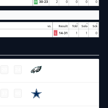
W
30-23
2
0
0
0
0
vs.
Result
Tckl
Solo
Sck
L
14-31
1
1
0
NFL – 2025-2026
/
Regular Season
/
Week1
Philadelphia
20
24
-
Eagles
Final
NFL – 2025-2026
/
Regular Season
/
Week2
Dallas
37
40
-
Cowboys
Final