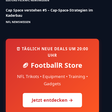
EDITORS PICK
NFL NEWS
WISSEN
Cap Space verstehen #5 – Cap-Space-Strategien im
Kaderbau
NFL NEWS
WISSEN
⏰ TÄGLICH NEUE DEALS UM 20:00
UHR
🏈 FootballR Store
NFL Trikots • Equipment • Training •
Gadgets
Jetzt entdecken →