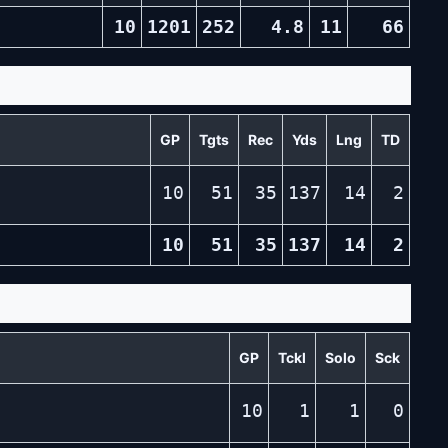
10
1201
252
4.8
11
66
GP
Tgts
Rec
Yds
Lng
TD
10
51
35
137
14
2
10
51
35
137
14
2
GP
Tckl
Solo
Sck
10
1
1
0