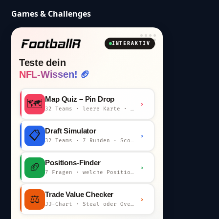
Games & Challenges
INTERAKTIV
Teste dein
NFL-Wissen! 🏈
Map Quiz – Pin Drop
🗺️
›
32 Teams · leere Karte · km-Wertung
Draft Simulator
📋
›
32 Teams · 7 Runden · Scout-Kommentar
Positions-Finder
🏈
›
7 Fragen · welche Position bist du?
Trade Value Checker
⚖️
›
JJ-Chart · Steal oder Overpay?