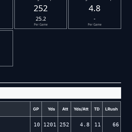
252
4.8
25.2
-
Per Game
Per Game
GP
Yds
Att
Yds/Att
TD
LRush
10
1201
252
4.8
11
66