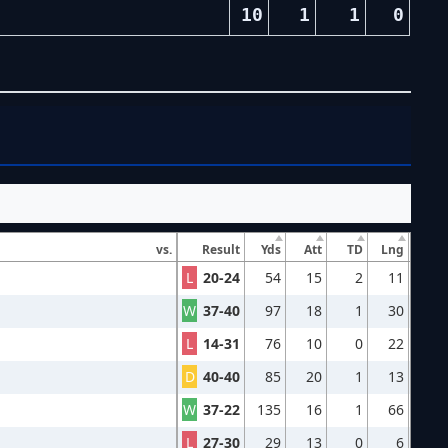
10
1
1
0
vs.
Result
Yds
Att
TD
Lng
L
20-24
54
15
2
11
W
37-40
97
18
1
30
L
14-31
76
10
0
22
D
40-40
85
20
1
13
W
37-22
135
16
1
66
L
27-30
29
13
0
6