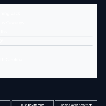
ning back
las Cowboys
 lbs
0"
th Carolina
Rushing Attempts
Rushing Yards / Attempts