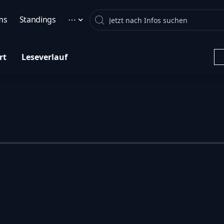
Search
ms
Standings
⋯
rt
Leseverlauf