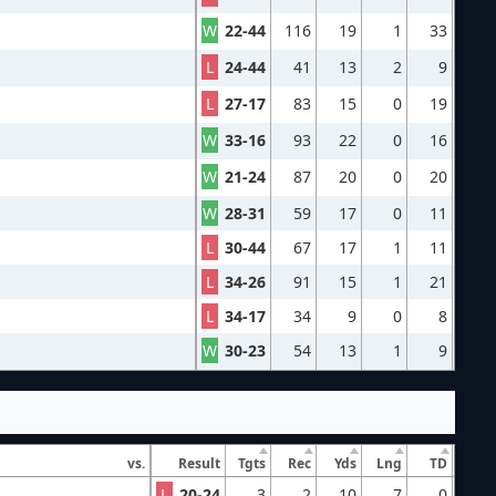
W
22-44
116
19
1
33
L
24-44
41
13
2
9
L
27-17
83
15
0
19
W
33-16
93
22
0
16
W
21-24
87
20
0
20
W
28-31
59
17
0
11
L
30-44
67
17
1
11
L
34-26
91
15
1
21
L
34-17
34
9
0
8
W
30-23
54
13
1
9
vs.
Result
Tgts
Rec
Yds
Lng
TD
L
20-24
3
2
10
7
0