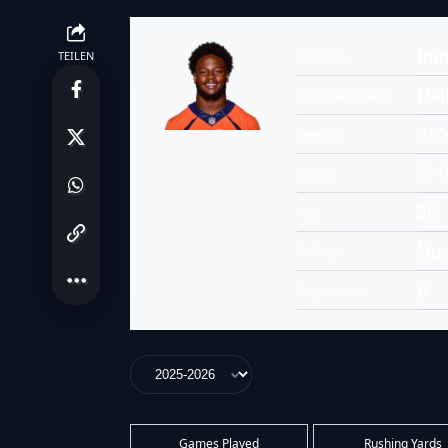
Run
Position
TEILEN
Dal
Aktuelles Team
220
Gewicht
5' 1
Größe
26
Age
Nor
College
6
Experience
Games Played
Rushing Yards