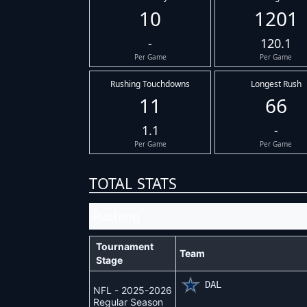
10
1201
-
120.1
Per Game
Per Game
Rushing Touchdowns
Longest Rush
11
66
1.1
-
Per Game
Per Game
TOTAL STATS
Rushing
Tournament
Team
Stage
DAL
NFL - 2025-2026
Regular Season