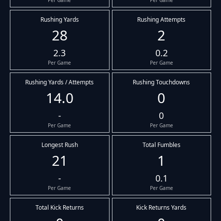
Per Game
Per Game
Rushing Yards
Rushing Attempts
28
2
2.3
0.2
Per Game
Per Game
Rushing Yards / Attempts
Rushing Touchdowns
14.0
0
-
0
Per Game
Per Game
Longest Rush
Total Fumbles
21
1
-
0.1
Per Game
Per Game
Total Kick Returns
Kick Returns Yards