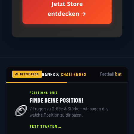
Jetzt Store
entdecken →
GAMES &
CHALLENGES
Football
R.at
🏈 OFFSEASON
POSITIONS-QUIZ
FINDE DEINE POSITION!
🏈
7 Fragen zu Größe & Stärke – wir sagen dir,
welche Position zu dir passt.
→
TEST STARTEN