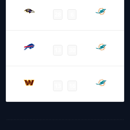
31.10.2025
1:15
NFL – 2025-2026
/
Regular Season
/
Week9
28
6
Ravens
Dolphins
Final
09.11.2025
19:00
NFL – 2025-2026
/
Regular Season
/
Week10
13
30
Bills
Dolphins
Final
16.11.2025
15:30
NFL – 2025-2026
/
Regular Season
/
Week11
13
16
Commanders
Dolphins
Final