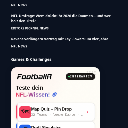
NFL NEWS
NFL Umfrage: Wem drückt ihr 2026 die Daumen… und wer
holt den Titel?
EDITORS PICK
NFL NEWS
Ravens verlängern Vertrag mit Zay Flowers um vier Jahre
NFL NEWS
Games & Challenges
INTERAKTIV
Teste dein
NFL-Wissen! 🏈
Map Quiz – Pin Drop
🗺️
›
32 Teams · leere Karte · km-Wertung
Draft Simulator