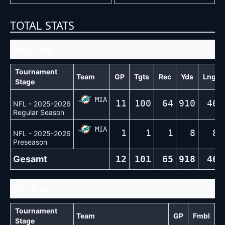
TOTAL STATS
Receiving
Tournament
Team
GP
Tgts
Rec
Yds
Lng
Stage
MIA
11
100
64
910
46
NFL - 2025-2026
Regular Season
MIA
1
1
1
8
8
NFL - 2025-2026
Preseason
Gesamt
12
101
65
918
46
Fumbles
Tournament
Team
GP
Fmbl
Stage