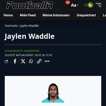
13
🔔
Aa
Home
Mein Feed
Meine Interessen
Gespeichert
L
Startseite
»
Jaylen Waddle
Jaylen Waddle
ALEXANDER R. HAIDMAYER
ZULETZT AKTUALISIERT: 20.07.26 13:18