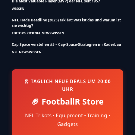
Die Most Valuable Player (MVP) der NFL seit 1957
WISSEN
NFL Trade Deadline (2025) erklärt: Was ist das und warum ist
sie wichtig?
EDITORS PICK
NFL NEWS
WISSEN
Cap Space verstehen #5 – Cap-Space-Strategien im Kaderbau
NFL NEWS
WISSEN
⏰ TÄGLICH NEUE DEALS UM 20:00
UHR
🏈 FootballR Store
NFL Trikots • Equipment • Training •
Gadgets