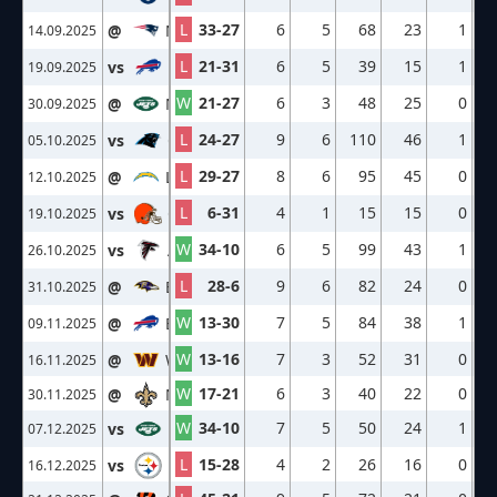
L
33-27
6
5
68
23
1
@
NE
14.09.2025
L
21-31
6
5
39
15
1
vs
BUF
19.09.2025
W
21-27
6
3
48
25
0
@
NYJ
30.09.2025
L
24-27
9
6
110
46
1
vs
CAR
05.10.2025
L
29-27
8
6
95
45
0
@
LAC
12.10.2025
L
6-31
4
1
15
15
0
vs
CLE
19.10.2025
W
34-10
6
5
99
43
1
vs
ATL
26.10.2025
L
28-6
9
6
82
24
0
@
BAL
31.10.2025
W
13-30
7
5
84
38
1
@
BUF
09.11.2025
W
13-16
7
3
52
31
0
@
WAS
16.11.2025
W
17-21
6
3
40
22
0
@
NO
30.11.2025
W
34-10
7
5
50
24
1
vs
NYJ
07.12.2025
L
15-28
4
2
26
16
0
vs
PIT
16.12.2025