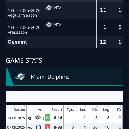
MIA
11
1
NFL - 2025-2026
Regular Season
MIA
1
0
NFL - 2025-2026
Preseason
Gesamt
12
1
GAME STATS
Miami Dolphins
Receiving
Datum
vs.
Result
Tgts
Rec
Yds
Lng
TD
W
6-14
1
1
8
8
0
@
JAX
24.08.2025
L
8-33
5
4
30
16
0
vs
IND
07.09.2025