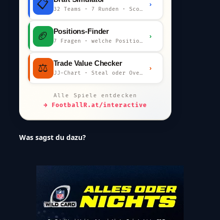
📋
›
32 Teams · 7 Runden · Scout-Kommentar
Positions-Finder
🏈
›
7 Fragen · welche Position bist du?
Trade Value Checker
⚖️
›
JJ-Chart · Steal oder Overpay?
Alle Spiele entdecken
→ FootballR.at/interactive
Was sagst du dazu?