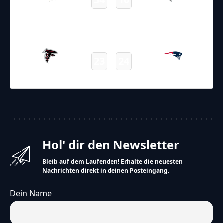
Dolphins
Falcons
Final
02.11.2025
19:00
NFL – 2025-2026
/
Regular Season
/
Week9
23
24
Falcons
Patriots
Final
Hol' dir den Newsletter
Bleib auf dem Laufenden! Erhalte die neuesten
Nachrichten direkt in deinen Posteingang.
Dein Name