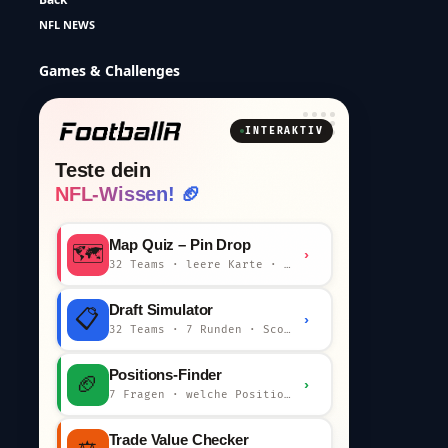
NFL NEWS
Games & Challenges
INTERAKTIV
Teste dein
NFL-Wissen! 🏈
Map Quiz – Pin Drop
🗺️
›
32 Teams · leere Karte · km-Wertung
Draft Simulator
📋
›
32 Teams · 7 Runden · Scout-Kommentar
Positions-Finder
🏈
›
7 Fragen · welche Position bist du?
Trade Value Checker