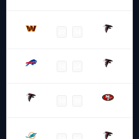
Final
28.09.2025
19:00
NFL – 2025-2026
/
Regular Season
/
Week4
27
34
Commanders
Falcons
Final
14.10.2025
1:15
NFL – 2025-2026
/
Regular Season
/
Week6
14
24
Bills
Falcons
Final
20.10.2025
2:20
NFL – 2025-2026
/
Regular Season
/
Week7
10
20
Falcons
49ers
Final
26.10.2025
18:00
NFL – 2025-2026
/
Regular Season
/
Week8
34
10