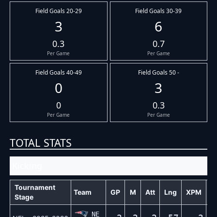
Field Goals 20-29
Field Goals 30-39
3
6
0.3
0.7
Per Game
Per Game
Field Goals 40-49
Field Goals 50 -
0
3
0
0.3
Per Game
Per Game
TOTAL STATS
Kicking
Tournament
Team
GP
M
Att
Lng
XPM
X
Stage
NE