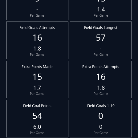
-
1.4
Per Game
Per Game
Field Goals Attempts
Field Goals Longest
16
57
1.8
-
Per Game
Per Game
Extra Points Made
Extra Points Attempts
15
16
1.7
1.8
Per Game
Per Game
Field Goal Points
Field Goals 1-19
54
0
6.0
0
Per Game
Per Game