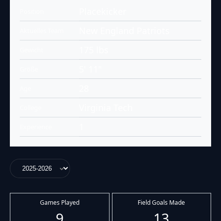
Placekicker
Position
New England Patriots
Aktuelles Team
175 lbs
Gewicht
5' 11"
Größe
28
Age
Virginia Tech
College
1
Experience
Games Played
Field Goals Made
9
13