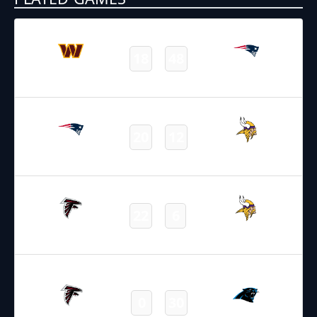
09.08.2025
1:30
NFL – 2025-2026
/
Preseason
/
Week1
18
48
Commanders
Patriots
Final
16.08.2025
19:00
NFL – 2025-2026
/
Preseason
/
Week2
20
12
Patriots
Vikings
Final
15.09.2025
2:20
NFL – 2025-2026
/
Regular Season
/
Week2
22
6
Falcons
Vikings
Final
21.09.2025
19:00
NFL – 2025-2026
/
Regular Season
/
Week3
0
30
Falcons
Panthers