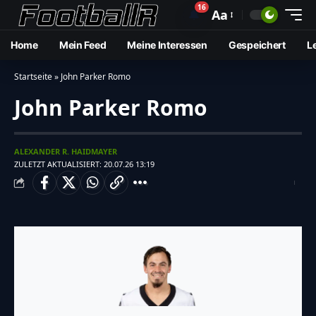
16
🔔
Aa
Home
Mein Feed
Meine Interessen
Gespeichert
L
Startseite
»
John Parker Romo
John Parker Romo
ALEXANDER R. HAIDMAYER
ZULETZT AKTUALISIERT: 20.07.26 13:19