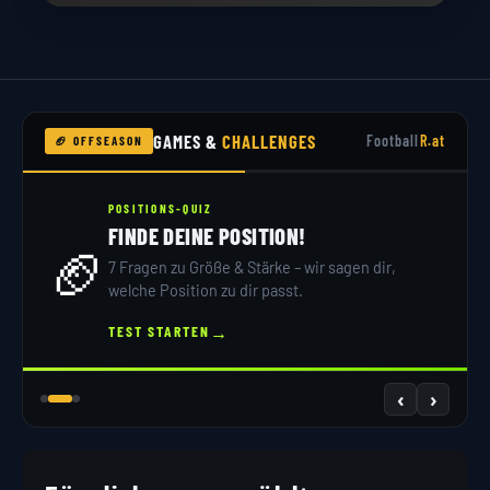
GAMES &
CHALLENGES
Football
R.at
🏈 OFFSEASON
POSITIONS-QUIZ
FINDE DEINE POSITION!
🏈
7 Fragen zu Größe & Stärke – wir sagen dir,
welche Position zu dir passt.
→
TEST STARTEN
‹
›