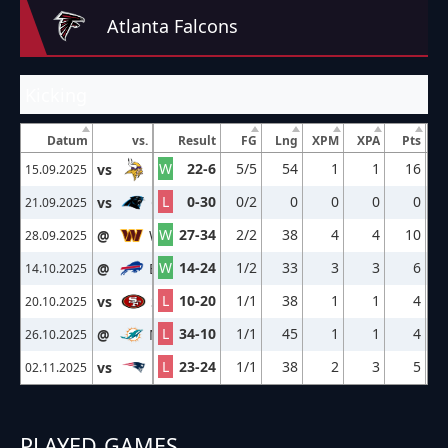
Atlanta Falcons
Kicking
Datum
vs.
Result
FG
Lng
XPM
XPA
Pts
W
22-6
5/5
54
1
1
16
vs
MIN
15.09.2025
L
0-30
0/2
0
0
0
0
vs
CAR
21.09.2025
W
27-34
2/2
38
4
4
10
@
WAS
28.09.2025
W
14-24
1/2
33
3
3
6
@
BUF
14.10.2025
L
10-20
1/1
38
1
1
4
vs
SF
20.10.2025
L
34-10
1/1
45
1
1
4
@
MIA
26.10.2025
L
23-24
1/1
38
2
3
5
vs
NE
02.11.2025
PLAYED GAMES