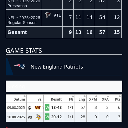
2
2
2
57
3
NFL - 2025-2026
Preseason
ATL
7
11
14
54
12
NFL - 2025-2026
Regular Season
Gesamt
9
13
16
57
15
GAME STATS
New England Patriots
Kicking
Datum
vs.
Result
FG
Lng
XPM
XPA
Pts
W
18-48
1/1
57
3
3
6
@
WAS
09.08.2025
W
20-12
1/1
28
0
0
3
vs
MIN
16.08.2025