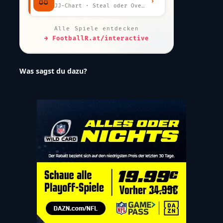
⚖️
›
JJ-Chart · Steal oder Overpay?
Alle Spiele entdecken
→ FootballR.at/interactive
Was sagst du dazu?