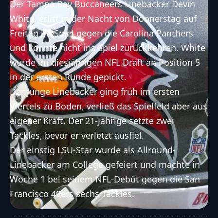
Der
Tampa Bay Buccaneers
Linebacker Devin
White, erlitt in der Nacht von Donnerstag auf
Freitag im Spiel gegen die
Carolina Panthers
und konnte nicht ins Spiel zurückkehren. White
wurde im diesjährigen NFL Draft an Position 5
in der ersten Runde gepickt.
Der junge Linebacker ging früh im ersten
Viertels zu Boden, verließ das Spielfeld aber aus
eigener Kraft. Der 21-Jährige setzte zwei
Tackles, bevor er verletzt ausfiel.
Der einstig LSU-Star wurde als Allround-
Linebacker am College gefeiert und machte in
Woche 1 bei seinem NFL-Debüt gegen die
San
Francisco 49ers
sechs Tackles.