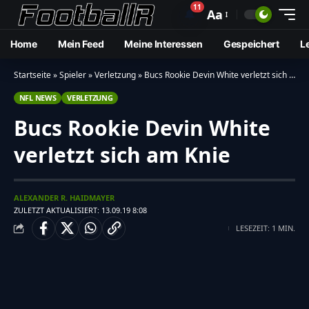
11
🔔
Aa
Home
Mein Feed
Meine Interessen
Gespeichert
L
Startseite
»
Spieler
»
Verletzung
»
Bucs Rookie Devin White verletzt sich am Knie
NFL NEWS
VERLETZUNG
Bucs Rookie Devin White
verletzt sich am Knie
ALEXANDER R. HAIDMAYER
ZULETZT AKTUALISIERT: 13.09.19 8:08
LESEZEIT: 1 MIN.