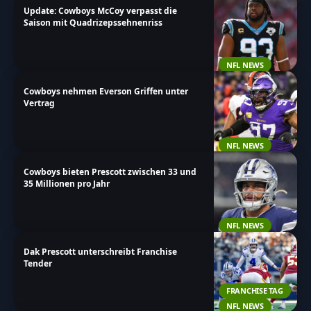
Update: Cowboys McCoy verpasst die
Saison mit Quadrizepssehnenriss
NFL NEWS
Cowboys nehmen Everson Griffen unter
Vertrag
NFL NEWS
Cowboys bieten Prescott zwischen 33 und
35 Millionen pro Jahr
NFL NEWS
Dak Prescott unterschreibt Franchise
Tender
FRANCHISE TAG
NFL NEWS