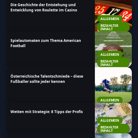
Die Geschichte der Entstehung und
Wettentscheidungen zu gehen.
Entwicklung von Roulette im Casino
ALLGEMEIN
BEZAHLTER
INHALT
Spielautomaten zum Thema American
Football
ALLGEMEIN
BEZAHLTER
INHALT
Österreichische Talentschmiede – diese
Fußballer sollte jeder kennen
ALLGEMEIN
Wetten mit Strategie: 8 Tipps der Profis
ALLGEMEIN
BEZAHLTER
INHALT