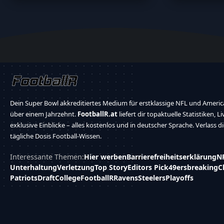
Dein Super Bowl akkreditiertes Medium für erstklassige NFL und America
über einem Jahrzehnt.
FootballR.at
liefert dir topaktuelle Statistiken, L
exklusive Einblicke – alles kostenlos und in deutscher Sprache. Verlass d
tägliche Dosis Football-Wissen.
Interessante Themen:
Hier werben
Barrierefreiheitserklärung
N
Unterhaltung
Verletzung
Top Story
Editors Pick
49ers
breaking
C
Patriots
Draft
College
FootballR
Ravens
Steelers
Playoffs