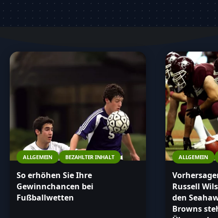
informiert in deine Wettentscheidungen zu ge
ALLGEMEIN
BEZAHLTER INHALT
ALLGEMEIN
So erhöhen Sie Ihre
Vorhersagen
Gewinnchancen bei
Russell Wil
Fußballwetten
den Seahaw
Browns ste