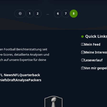
1
2
…
6
7
8
Quick Link
Mein Feed
n Football Berichterstattung seit
Meine Interes
ive-Scores, detaillierte Analysen und
ich auf unsere Expertise für deine
Leseverlauf
Von mir gespe
FL News
NFL
Quarterback
hiefs
Draft
Analyse
Packers