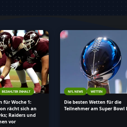
hen.
BEZAHLTER INHALT
NFL NEWS
WETTEN
 für Woche 1:
Die besten Wetten für die
son rächt sich an
Teilnehmer am Super Bowl 
ks; Raiders und
hen vor