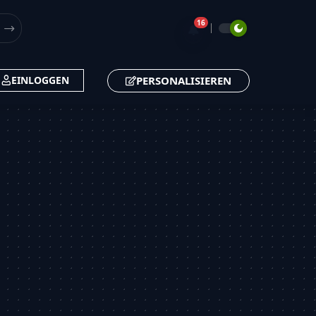
16
🔔
PERSONALISIEREN
EINLOGGEN