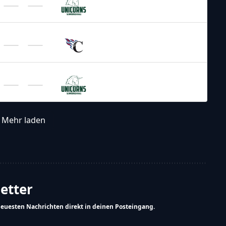
Unicorns
GFL 2026
/
Regular Season 2026
Allgäu
Comets
GFL 2026
/
Regular Season 2026
Schwäbisch Hall
Unicorns
Mehr laden
letter
neuesten Nachrichten direkt in deinen Posteingang.