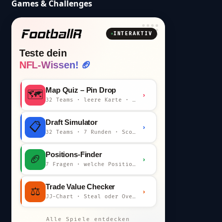
Games & Challenges
INTERAKTIV
Teste dein
NFL-Wissen! 🏈
Map Quiz – Pin Drop
🗺️
›
32 Teams · leere Karte · km-Wertung
Draft Simulator
📋
›
32 Teams · 7 Runden · Scout-Kommentar
Positions-Finder
🏈
›
7 Fragen · welche Position bist du?
Trade Value Checker
⚖️
›
JJ-Chart · Steal oder Overpay?
Alle Spiele entdecken