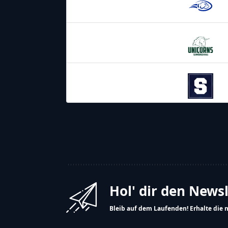
Wilddogs
25.07.2026
16:00
Schwäbisch Hall
Unicorns
01.08.2026
16:00
Straubing Spiders
Hol' dir den News
Bleib auf dem Laufenden! Erhalte die 