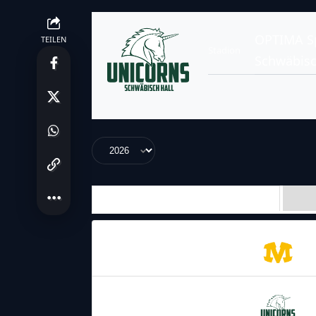
OPTIMA Sp
TEILEN
Stadion
Schwäbisc
Anstehende Spiele
09.05.2026
16:00
Munich
Cowboys
16.05.2026
16:00
Schwäbisch Hall
Unicorns