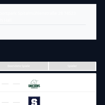
ortpark Spitalmühlenstraße 28 74523
h Hall
Beendete Spiele
Spieler
GFL 2026
/
Regular Season 2026
Schwäbisch Hall
Unicorns
GFL 2026
/
Regular Season 2026
Straubing Spiders