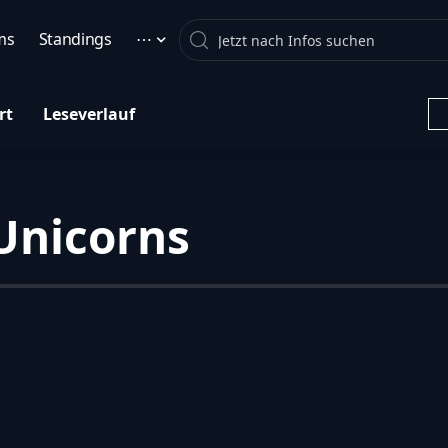
Search
ms
Standings
⋯
rt
Leseverlauf
Unicorns