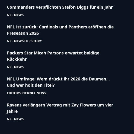
Commanders verpflichten Stefon Diggs für ein Jahr
NFL NEWS
NFL ist zurück: Cardinals und Panthers eröffnen die
Preseason 2026
NFL NEWS
TOP STORY
Packers Star Micah Parsons erwartet baldige
Rückkehr
NFL NEWS
NFL Umfrage: Wem drückt ihr 2026 die Daumen…
und wer holt den Titel?
EDITORS PICK
NFL NEWS
Ravens verlängern Vertrag mit Zay Flowers um vier
Jahre
NFL NEWS