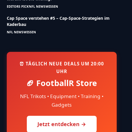
EDITORS PICK
NFL NEWS
WISSEN
Cap Space verstehen #5 – Cap-Space-Strategien im
Kaderbau
NFL NEWS
WISSEN
⏰ TÄGLICH NEUE DEALS UM 20:00
UHR
🏈 FootballR Store
NFL Trikots • Equipment • Training •
Gadgets
Jetzt entdecken →