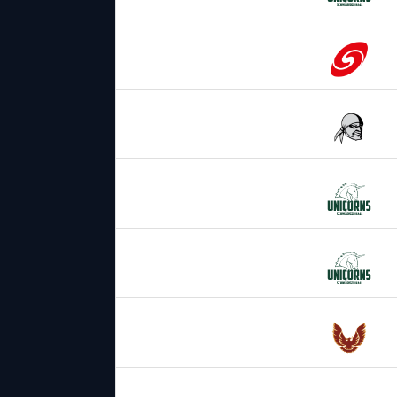
23.05.2026
16:00
Saarland
Hurricanes
30.05.2026
16:00
Berlin
Rebels
13.06.2026
16:00
Schwäbisch Hall
Unicorns
27.06.2026
16:00
Schwäbisch Hall
Unicorns
04.07.2026
16:00
Regensburg
Phoenix
18.07.2026
16:00
Pforzheim