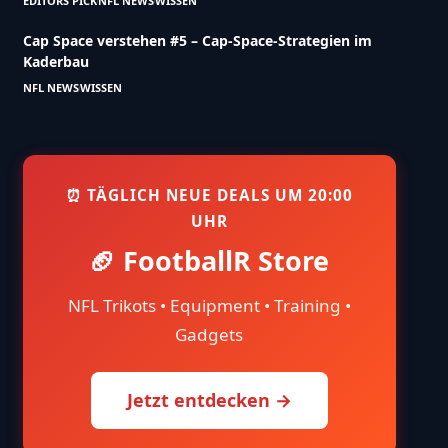
EDITORS PICK
NFL NEWS
WISSEN
Cap Space verstehen #5 – Cap-Space-Strategien im
Kaderbau
NFL NEWS
WISSEN
⏰ TÄGLICH NEUE DEALS UM 20:00
UHR
🏈 FootballR Store
NFL Trikots • Equipment • Training •
Gadgets
Jetzt entdecken →