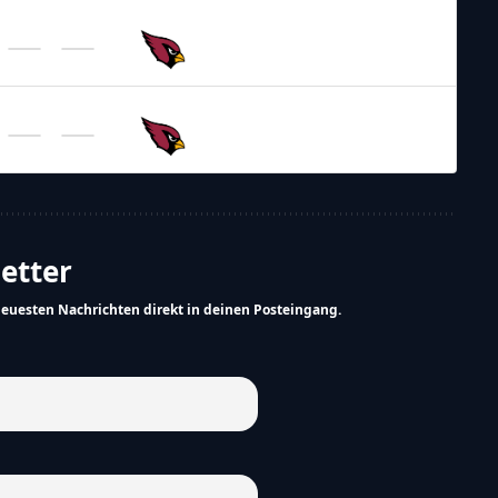
NFL 2026-2027
/
Regular Season
/
Week7
Arizona
Cardinals
NFL 2026-2027
/
Regular Season
/
Week10
Arizona
Cardinals
letter
neuesten Nachrichten direkt in deinen Posteingang.