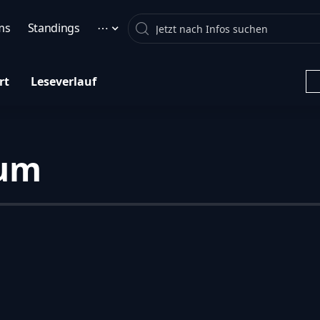
Search
ms
Standings
⋯
rt
Leseverlauf
ium