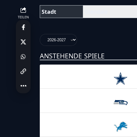
Stadt
Glendale
TEILEN
ANSTEHENDE SPIELE
23.08.2026
4:00
Dallas
Cowboys
20.09.2026
22:25
Seattle
Seahawks
11.10.2026
22:25
Detroit
Lions