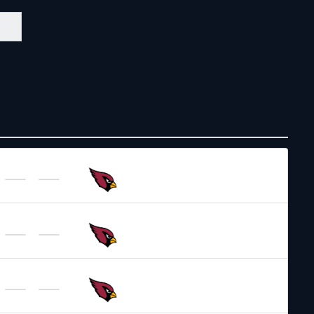
NFL 2026-2027
/
Preseason
/
Week2
Arizona
Cardinals
NFL 2026-2027
/
Regular Season
/
Week2
Arizona
Cardinals
NFL 2026-2027
/
Regular Season
/
Week5
Arizona
Cardinals