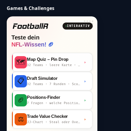
Games & Challenges
INTERAKTIV
Teste dein
NFL-Wissen! 🏈
Map Quiz – Pin Drop
🗺️
›
32 Teams · leere Karte · km-Wertung
Draft Simulator
📋
›
32 Teams · 7 Runden · Scout-Kommentar
Positions-Finder
🏈
›
7 Fragen · welche Position bist du?
Trade Value Checker
⚖️
›
JJ-Chart · Steal oder Overpay?