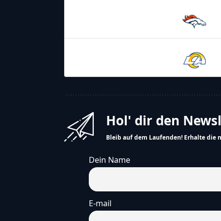
25.10.2026
21:05
Denver
Broncos
15.11.2026
22:05
Los Angeles
Rams
Hol' dir den News
Bleib auf dem Laufenden! Erhalte die 
Dein Name
E-mail