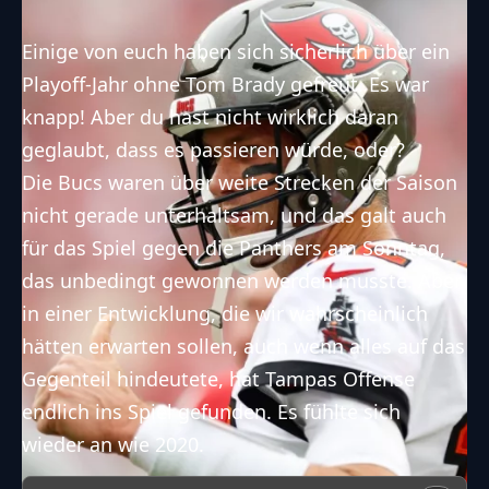
Einige von euch haben sich sicherlich über ein
Playoff-Jahr ohne Tom Brady gefreut. Es war
knapp! Aber du hast nicht wirklich daran
geglaubt, dass es passieren würde, oder?
Die Bucs waren über weite Strecken der Saison
nicht gerade unterhaltsam, und das galt auch
für das Spiel gegen die Panthers am Sonntag,
das unbedingt gewonnen werden musste. Aber
in einer Entwicklung, die wir wahrscheinlich
hätten erwarten sollen, auch wenn alles auf das
Gegenteil hindeutete, hat Tampas Offense
endlich ins Spiel gefunden. Es fühlte sich
wieder an wie 2020.