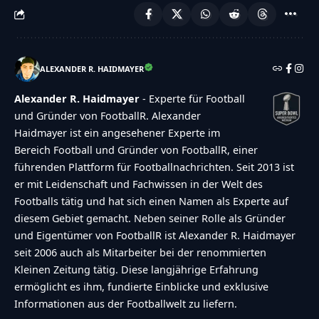
on-poll":"TOUCHDOWN!!! Vielen Dank f\u00fcr
deine Teilnahme!","invalid-poll":"Fehler","no-
answers-selected":"Keine Antwort
ALEXANDER R. HAIDMAYER
ausgew\u00e4hlt","min-answers-
Alexander R. Haidmayer
- Experte für Football
required":"Achtung du musst mindestens
und Gründer von FootballR. Alexander
{min_answers_allowed} Auswahl(en)
Haidmayer ist ein angesehener Experte im
treffen.","max-answers-required":"Du kannst
Bereich Football und Gründer von FootballR, einer
maximal {max_answers_allowed} Antworten
führenden Plattform für Footballnachrichten. Seit 2013 ist
er mit Leidenschaft und Fachwissen in der Welt des
w\u00e4hlen.","no-answer-for-other":"No other
Footballs tätig und hat sich einen Namen als Experte auf
answer entered","no-value-for-custom-field":"
diesem Gebiet gemacht. Neben seiner Rolle als Gründer
{custom_field_name} is required","consent-not-
und Eigentümer von FootballR ist Alexander R. Haidmayer
checked":"You must agree to our terms and
seit 2006 auch als Mitarbeiter bei der renommierten
Kleinen Zeitung tätig. Diese langjährige Erfahrung
conditions","no-captcha-selected":"Captcha is
ermöglicht es ihm, fundierte Einblicke und exklusive
required","not-allowed-by-ban":"Abstimmen
Informationen aus der Footballwelt zu liefern.
nicht m\u00f6glich","not-allowed-by-