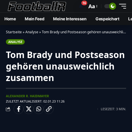
16
🔔
Aa
Home
Mein Feed
Meine Interessen
Gespeichert
L
Startseite
»
Analyse
»
Tom Brady und Postseason gehören unausweichlich zusammen
ANALYSE
Tom Brady und Postseason
gehören unausweichlich
zusammen
ALEXANDER R. HAIDMAYER
ZULETZT AKTUALISIERT: 02.01.23 11:26
LESEZEIT: 3 MIN.