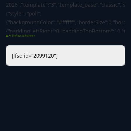
2026","template":"3","template_base":"classic","ski
{"style":{"poll":
{"backgroundColor":"#ffffff","borderSize":0,"borde
{"paddingLeftRight":0,"paddingTopBottom":10,"text
An Umfrage teilnehmen
{"paddingLeftRight":0,"paddingTopBottom":4,"text
{"backgroundColor":"#0d6efd","borderSize":0,"borde
[ifso id=“2099120″]
{"borderLeftColorForSuccess":"#008000","borderLef
[]},"options":{"poll":
{"voteButtonLabel":"Abstimmen","showResultsLink"
07-27
13:06:36","redirectAfterVote":"no","redirectUrl":"
{"showResultsMoment":["after-
vote"],"customDateResults":"","showResultsTo":
["guest","registered"],"resultsDetails":
["percentages","votes-