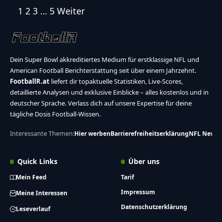
1
2
3
…
5
Weiter
Dein Super Bowl akkreditiertes Medium für erstklassige NFL und
American Football Berichterstattung seit über einem Jahrzehnt.
FootballR.at
liefert dir topaktuelle Statistiken, Live-Scores,
detaillierte Analysen und exklusive Einblicke – alles kostenlos und in
deutscher Sprache. Verlass dich auf unsere Expertise für deine
tägliche Dosis Football-Wissen.
Interessante Themen:
Hier werben
Barrierefreiheitserklärung
NFL News
Quick Links
Über uns
Mein Feed
Tarif
Impressum
Meine Interessen
Datenschutzerklärung
Leseverlauf