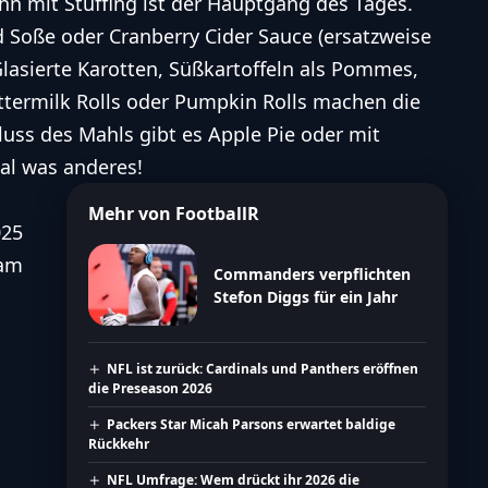
ahn
mit Stuffing ist der Hauptgang des Tages.
 Soße oder Cranberry Cider Sauce (ersatzweise
Glasierte Karotten,
Süßkartoffeln als Pommes,
ttermilk Rolls oder Pumpkin Rolls machen die
uss des Mahls gibt es Apple Pie oder mit
al was anderes!
Mehr von FootballR
025
 am
Commanders verpflichten
Stefon Diggs für ein Jahr
NFL ist zurück: Cardinals und Panthers eröffnen
die Preseason 2026
Packers Star Micah Parsons erwartet baldige
Rückkehr
NFL Umfrage: Wem drückt ihr 2026 die