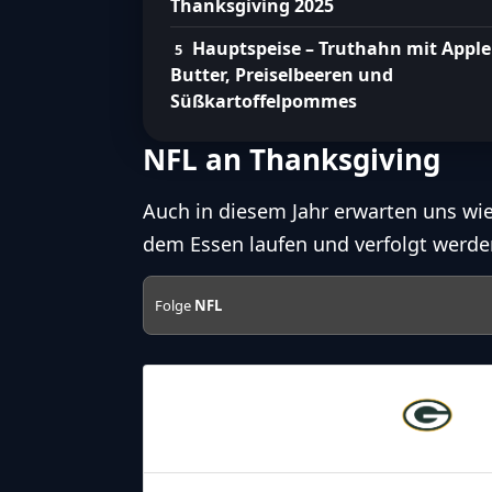
Thanksgiving 2025
Hauptspeise – Truthahn mit Apple
Butter, Preiselbeeren und
Süßkartoffelpommes
NFL an Thanksgiving
Auch in diesem Jahr erwarten uns wi
dem Essen laufen und verfolgt werde
Folge
NFL
27.11.2025
19:00
Green Bay
Packers
27.11.2025
22:30