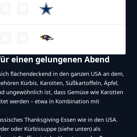
Dallas
28
31
-
Cowboys
Final
NFL – 2025-2026
/
Regular Season
/
Week13
Baltimore
32
14
-
Ravens
Final
 für einen gelungenen Abend
 sich flächendeckend in den ganzen USA an dem,
ehören Kürbis, Karotten, Süßkartoffeln, Äpfel,
nd ungewöhnlich ist, dass Gemüse wie Karotten
itet werden – etwa in Kombination mit
lassisches
Thanksgiving
-Essen wie in den USA.
er oder Kürbissuppe (siehe unten) als