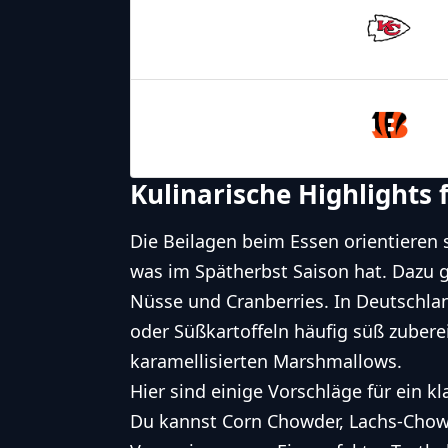
Kansas City
Chiefs
28.11.2025
2:20
Cincinnati
Bengals
Kulinarische Highlights
Die Beilagen beim Essen orientieren
was im Spätherbst Saison hat. Dazu g
Nüsse und Cranberries. In Deutschla
oder Süßkartoffeln häufig süß zubere
karamellisierten Marshmallows.
Hier sind einige Vorschläge für ein k
Du kannst Corn Chowder, Lachs-Chowd