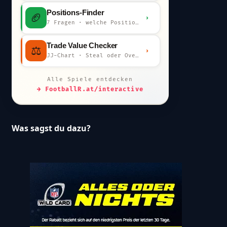
Positions-Finder
🏈
›
7 Fragen · welche Position bist du?
Trade Value Checker
⚖️
›
JJ-Chart · Steal oder Overpay?
Alle Spiele entdecken
→ FootballR.at/interactive
Was sagst du dazu?