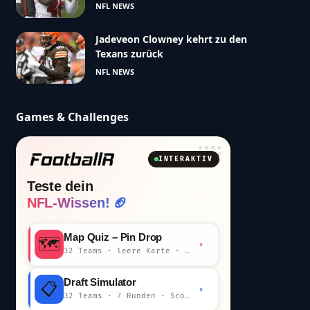
NFL NEWS
Jadeveon Clowney kehrt zu den
Texans zurück
NFL NEWS
Games & Challenges
INTERAKTIV
Teste dein
NFL-Wissen! 🏈
Map Quiz – Pin Drop
🗺️
›
32 Teams · leere Karte · km-Wertung
Draft Simulator
📋
›
32 Teams · 7 Runden · Scout-Kommentar