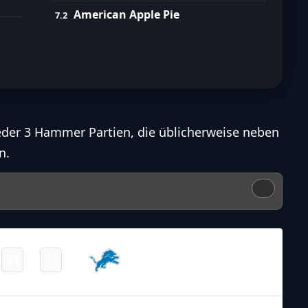
American Apple Pie
eder 3 Hammer Partien, die üblicherweise neben
n.
NFL – 2025-2026
/
Regular Season
/
Week13
Detroit
31
24
-
Lions
Final
NFL – 2025-2026
/
Regular Season
/
Week13