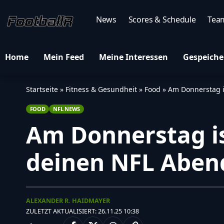
News
Scores & Schedule
Tea
Home
Mein Feed
Meine Interessen
Gespeiche
Startseite
»
Fitness & Gesundheit
»
Food
»
Am Donnerstag i
FOOD
NFL NEWS
Am Donnerstag is
deinen NFL Aben
ALEXANDER R. HAIDMAYER
ZULETZT AKTUALISIERT: 26.11.25 10:38