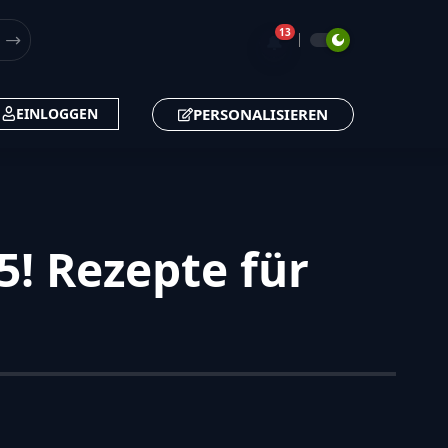
13
🔔
PERSONALISIEREN
EINLOGGEN
! Rezepte für