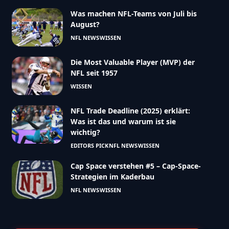
Was machen NFL-Teams von Juli bis
August?
NFL NEWS
WISSEN
Die Most Valuable Player (MVP) der
NFL seit 1957
WISSEN
NFL Trade Deadline (2025) erklärt:
Was ist das und warum ist sie
wichtig?
EDITORS PICK
NFL NEWS
WISSEN
Cap Space verstehen #5 – Cap-Space-
Strategien im Kaderbau
NFL NEWS
WISSEN