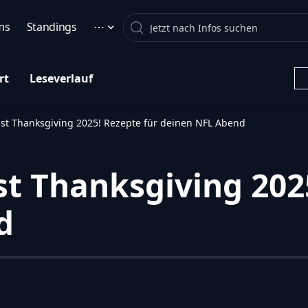
Search
ms
Standings
⋯
rt
Leseverlauf
st Thanksgiving 2025! Rezepte für deinen NFL Abend
t Thanksgiving 2025
d