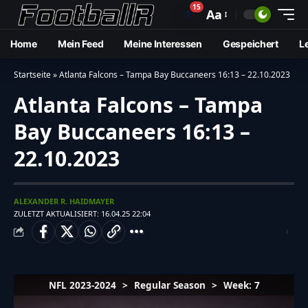
15
🔔
Aa
Home
Mein Feed
Meine Interessen
Gespeichert
L
Startseite
»
Atlanta Falcons – Tampa Bay Buccaneers 16:13 – 22.10.2023
Atlanta Falcons – Tampa
Bay Buccaneers 16:13 –
22.10.2023
ALEXANDER R. HAIDMAYER
ZULETZT AKTUALISIERT: 16.04.25 22:04
NFL 2023-2024
>
Regular Season
>
Week: 7