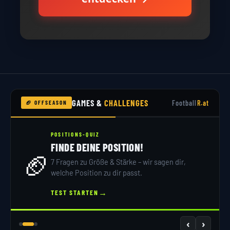
GAMES &
CHALLENGES
Football
R.at
🏈 OFFSEASON
POSITIONS-QUIZ
FINDE DEINE POSITION!
🏈
7 Fragen zu Größe & Stärke – wir sagen dir,
welche Position zu dir passt.
→
TEST STARTEN
‹
›