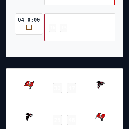
Field Goal
Q4 0:00
16
13
-
Younghoe Koo 51 Yd Field Goal
05.12.2021
19:00
NFL 2021-2022
/
Regular Season
/
Week13
30
17
Buccaneers
Falcons
Final
19.09.2021
22:05
NFL 2021-2022
/
Regular Season
/
Week2
25
48
Falcons
Buccaneers