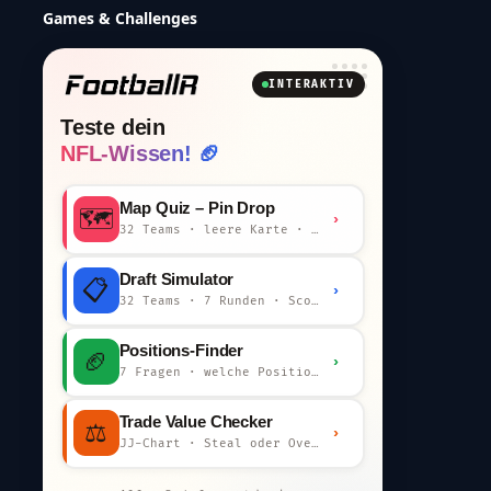
Games & Challenges
INTERAKTIV
Teste dein
NFL-Wissen! 🏈
Map Quiz – Pin Drop
🗺️
›
32 Teams · leere Karte · km-Wertung
Draft Simulator
📋
›
32 Teams · 7 Runden · Scout-Kommentar
Positions-Finder
🏈
›
7 Fragen · welche Position bist du?
Trade Value Checker
⚖️
›
JJ-Chart · Steal oder Overpay?