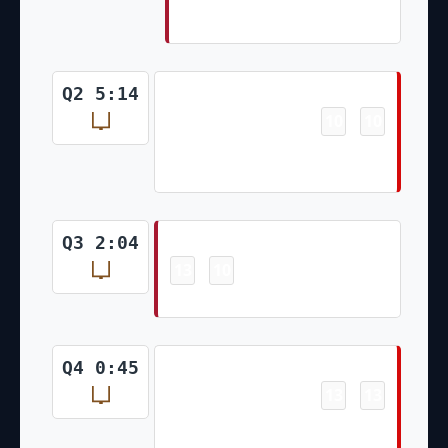
Goal
Field Goal
Q2 5:14
10
10
-
Chase McLaughlin 24 Yd Field
Goal
Field Goal
Q3 2:04
13
10
-
Younghoe Koo 41 Yd Field Goal
Field Goal
Q4 0:45
13
13
-
Chase McLaughlin 36 Yd Field
Goal