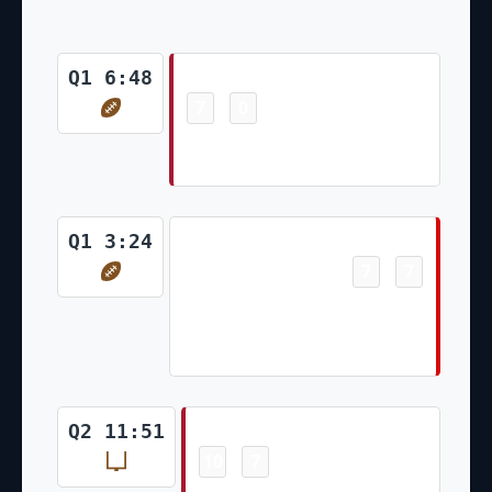
Touchdown
Q1 6:48
7
0
-
Desmond Ridder 2 Yd Run
(Younghoe Koo Kick)
Touchdown
Q1 3:24
7
7
-
Mike Evans 40 Yd pass from
Baker Mayfield (Chase
McLaughlin Kick)
Field Goal
Q2 11:51
10
7
-
Younghoe Koo 24 Yd Field