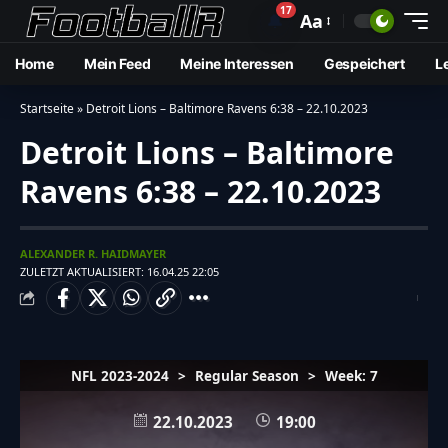
17
🔔
Aa
Home
Mein Feed
Meine Interessen
Gespeichert
L
Startseite
»
Detroit Lions – Baltimore Ravens 6:38 – 22.10.2023
Detroit Lions – Baltimore
Ravens 6:38 – 22.10.2023
ALEXANDER R. HAIDMAYER
ZULETZT AKTUALISIERT: 16.04.25 22:05
NFL 2023-2024
>
Regular Season
>
Week: 7
22.10.2023
19:00