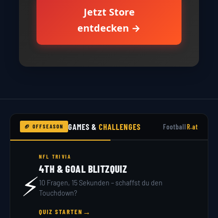
Jetzt Store
entdecken →
GAMES &
CHALLENGES
Football
R.at
🏈 OFFSEASON
NFL TRIVIA
4TH & GOAL BLITZQUIZ
⚡
10 Fragen, 15 Sekunden – schaffst du den
Touchdown?
→
QUIZ STARTEN