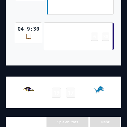
Jahmyr Gibbs 21 Yd Run (Two-
Point Pass Conversion Failed)
Field Goal
Q4 9:30
6
38
-
Justin Tucker 32 Yd Field Goal
26.09.2021
19:00
NFL 2021-2022
/
Regular Season
/
Week3
19
17
Ravens
Lions
Final
Team Stats
Spieler Stats
Mehr