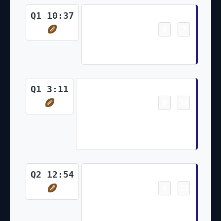
Touchdown
Q1 10:37
0
7
-
Lamar Jackson 7 Yd Run
(Justin Tucker Kick)
Touchdown
Q1 3:11
0
14
-
Nelson Agholor 12 Yd pass
from Lamar Jackson (Justin
Tucker Kick)
Touchdown
Q2 12:54
0
21
-
Mark Andrews 11 Yd pass
from Lamar Jackson (Justin