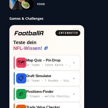
FOOD
Games & Challenges
INTERAKTIV
Teste dein
NFL-Wissen! 🏈
Map Quiz – Pin Drop
🗺️
›
32 Teams · leere Karte · km-Wertung
Draft Simulator
📋
›
32 Teams · 7 Runden · Scout-Kommentar
Positions-Finder
🏈
›
7 Fragen · welche Position bist du?
Trade Value Checker