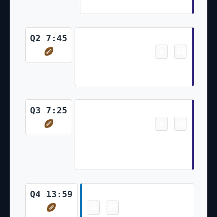
Tucker Kick)
Touchdown
Q2 7:45
0
28
-
Gus Edwards 2 Yd Run (Justin
Tucker Kick)
Touchdown
Q3 7:25
0
35
-
Mark Andrews 8 Yd pass from
Lamar Jackson (Justin Tucker
Kick)
Touchdown
Q4 13:59
6
35
-