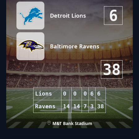
6
Detroit Lions
Baltimore Ravens
38
Lions
0
0
0
6
6
Ravens
14
14
7
3
38
M&T Bank Stadium