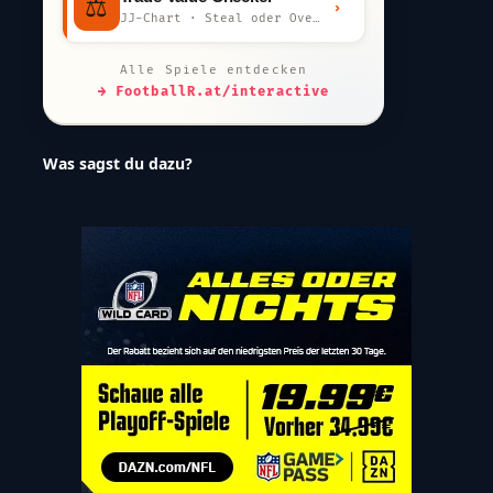
⚖️
›
JJ-Chart · Steal oder Overpay?
Alle Spiele entdecken
→ FootballR.at/interactive
Was sagst du dazu?